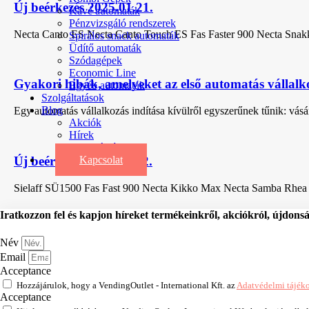
Új beérkezés 2025.01.21.
Kávé automaták
Pénzvizsgáló rendszerek
Necta Canto ES Necta Canto Touch ES Fas Faster 900 Necta Sn
Spirálos snack automaták
Üdítő automaták
Szódagépek
Economic Line
Gyakori hibák, amelyeket az első automatás vállalk
Egyéb automaták
Szolgáltatások
Blog
Egy automatás vállalkozás indítása kívülről egyszerűnek tűnik: vásár
Akciók
Hírek
Információk
Új beérkezés 2023.11.22.
Kapcsolat
Sielaff SÜ1500 Fas Fast 900 Necta Kikko Max Necta Samba Rhea 
Iratkozzon fel és kapjon híreket termékeinkről, akciókról, újdons
Név
Email
Acceptance
Hozzájárulok, hogy a VendingOutlet - International Kft. az
Adatvédelmi tájék
Acceptance