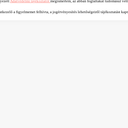
lyezett
Adatvédelmi tájékoztatót
megismertem, az abban foglaltakat tudomásul vet
kezelő a figyelmemet felhívta, a jogérvényesítés lehetőségeiről tájékoztatást kap