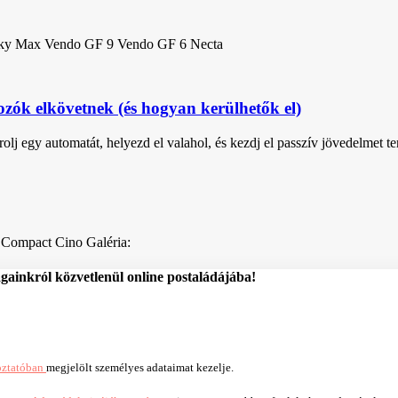
akky Max Vendo GF 9 Vendo GF 6 Necta
ozók elkövetnek (és hogyan kerülhetők el)
olj egy automatát, helyezd el valahol, és kezdj el passzív jövedelmet t
Compact Cino Galéria:
ágainkról közvetlenül online postaládájába!
oztatóban
megjelölt személyes adataimat kezelje.