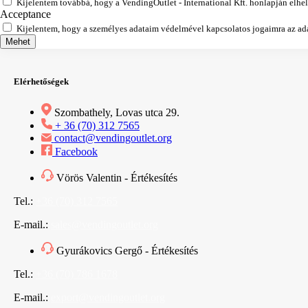
Kijelentem továbbá, hogy a VendingOutlet - International Kft. honlapján elhe
Acceptance
Kijelentem, hogy a személyes adataim védelmével kapcsolatos jogaimra az adat
Mehet
Elérhetőségek
Szombathely, Lovas utca 29.
+ 36 (70) 312 7565
contact@vendingoutlet.org
Facebook
Vörös Valentin - Értékesítés
Tel.:
+36 (70) 312 7565
E-mail.:
sales@vendingoutlet.org
Gyurákovics Gergő - Értékesítés
Tel.:
+36 (70) 786 1678
E-mail.:
export@vendingoutlet.org