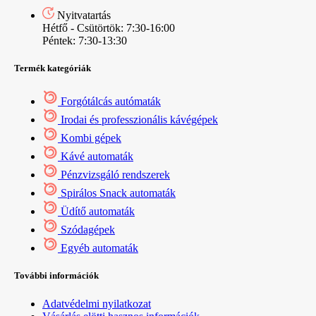
Nyitvatartás
Hétfő - Csütörtök: 7:30-16:00
Péntek: 7:30-13:30
Termék kategóriák
Forgótálcás autómaták
Irodai és professzionális kávégépek
Kombi gépek
Kávé automaták
Pénzvizsgáló rendszerek
Spirálos Snack automaták
Üdítő automaták
Szódagépek
Egyéb automaták
További információk
Adatvédelmi nyilatkozat