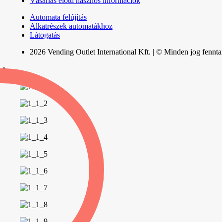
Vásárlás elötti hasznos információk
Automata felújítás
Alkatrészek automatákhoz
Látogatás
2026 Vending Outlet International Kft. | © Minden jog fennta