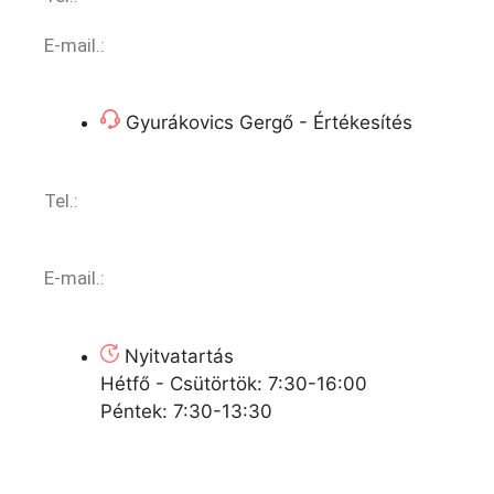
E-mail.:
sales@vendingoutlet.org
Gyurákovics Gergő - Értékesítés
Tel.:
+36 (70) 786 1678
E-mail.:
export@vendingoutlet.org
Nyitvatartás
Hétfő - Csütörtök: 7:30-16:00
Péntek: 7:30-13:30