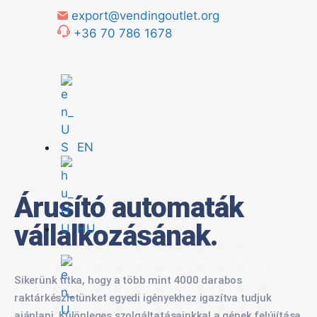
export@vendingoutlet.org
+36 70 786 1678
EN
Árusító automaták
vállalkozásának.
HU
Sikerünk titka, hogy a több mint 4000 darabos
raktárkészletünket egyedi igényekhez igazítva tudjuk
ajánlani. Különleges szolgáltatásainkkal a gépek felújítása