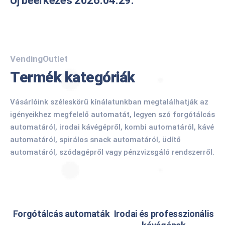
Új beérkezés 2026.04.29.
VendingOutlet
Termék kategóriák
Vásárlóink széleskörű kínálatunkban megtalálhatják az
igényeikhez megfelelő automatát, legyen szó forgótálcás
automatáról, irodai kávégépről, kombi automatáról, kávé
automatáról, spirálos snack automatáról, üdítő
automatáról, szódagépről vagy pénzvizsgáló rendszerről.
Forgótálcás automaták
Irodai és professzionális