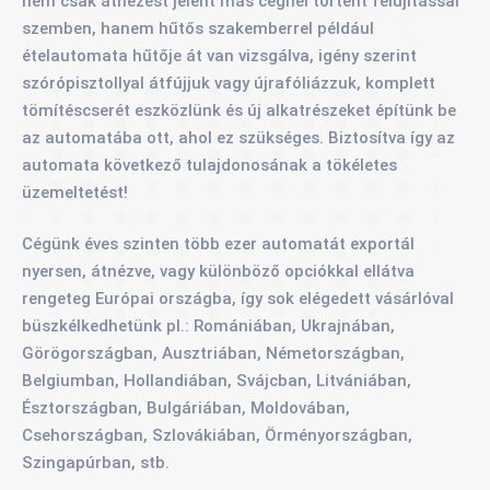
nem csak átnézést jelent más cégnél történt felújítással
szemben, hanem hűtős szakemberrel például
ételautomata hűtője át van vizsgálva, igény szerint
szórópisztollyal átfújjuk vagy újrafóliázzuk, komplett
tömítéscserét eszközlünk és új alkatrészeket építünk be
az automatába ott, ahol ez szükséges. Biztosítva így az
automata következő tulajdonosának a tökéletes
üzemeltetést!
Cégünk éves szinten több ezer automatát exportál
nyersen, átnézve, vagy különböző opciókkal ellátva
rengeteg Európai országba, így sok elégedett vásárlóval
büszkélkedhetünk pl.: Romániában, Ukrajnában,
Görögországban, Ausztriában, Németországban,
Belgiumban, Hollandiában, Svájcban, Litvániában,
Észtországban, Bulgáriában, Moldovában,
Csehországban, Szlovákiában, Örményországban,
Szingapúrban, stb.