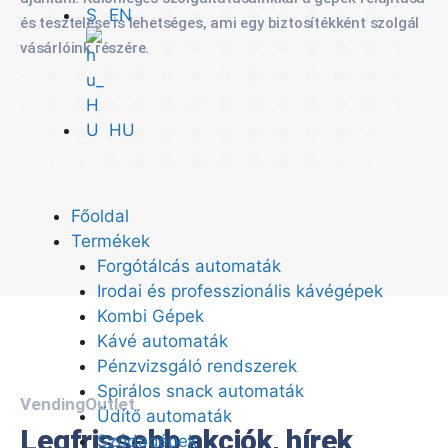
EN
és tesztelése is lehetséges, ami egy biztosítékként szolgál
vásárlóink részére.
HU
Főoldal
Termékek
Forgótálcás automaták
Irodai és professzionális kávégépek
Kombi Gépek
Kávé automaták
Pénzvizsgáló rendszerek
Spirálos snack automaták
VendingOutlet
Üdítő automaták
Legfrissebb akciók, hírek
Szódagépek