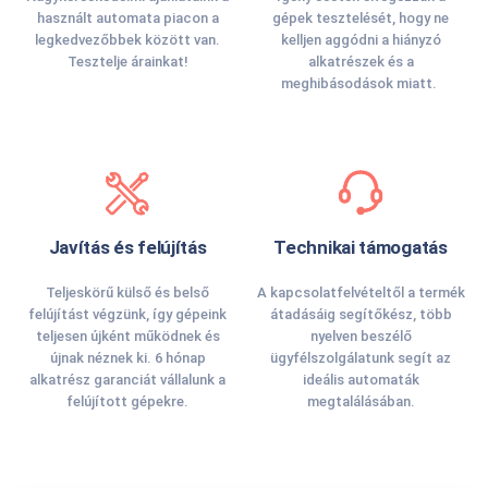
használt automata piacon a
gépek tesztelését, hogy ne
legkedvezőbbek között van.
kelljen aggódni a hiányzó
Tesztelje árainkat!
alkatrészek és a
meghibásodások miatt.
Javítás és felújítás
Technikai támogatás
Teljeskörű külső és belső
A kapcsolatfelvételtől a termék
felújítást végzünk, így gépeink
átadásáig segítőkész, több
teljesen újként működnek és
nyelven beszélő
újnak néznek ki. 6 hónap
ügyfélszolgálatunk segít az
alkatrész garanciát vállalunk a
ideális automaták
felújított gépekre.
megtalálásában.