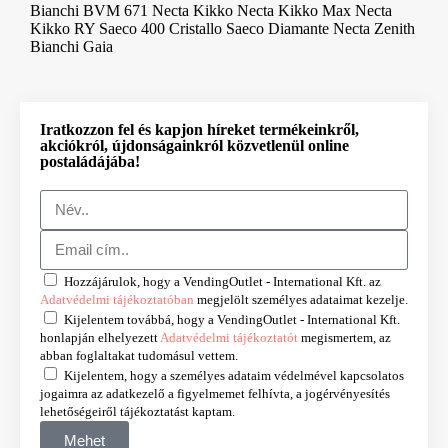
Bianchi BVM 671 Necta Kikko Necta Kikko Max Necta
Kikko RY Saeco 400 Cristallo Saeco Diamante Necta Zenith
Bianchi Gaia
Iratkozzon fel és kapjon híreket termékeinkről,
akciókról, újdonságainkról közvetlenül online
postaládájába!
Hozzájárulok, hogy a VendingOutlet - International Kft. az
Adatvédelmi tájékoztatóban
megjelölt személyes adataimat kezelje.
Kijelentem továbbá, hogy a VendingOutlet - International Kft.
honlapján elhelyezett
Adatvédelmi tájékoztatót
megismertem, az
abban foglaltakat tudomásul vettem.
Kijelentem, hogy a személyes adataim védelmével kapcsolatos
jogaimra az adatkezelő a figyelmemet felhívta, a jogérvényesítés
lehetőségeiről tájékoztatást kaptam.
Mehet