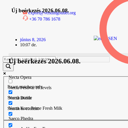
Új beérkezés 2026.06.08.
export@vendingoutlet.org
+36 70 786 1678
EN
június 8, 2026
10:07 de.
Új beérkezés 2026.06.08.
Necta Opera
Exact matches only
Necta Festival 10 levels
Search in title
Necta Diesis
Necta Koro Prime Fresh Milk
Search in content
Saeco Phedra