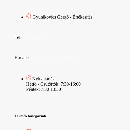
Gyurákovics Gergő - Értékesítés
Tel.:
+36 (70) 786 1678
E-mail.:
export@vendingoutlet.org
Nyitvatartás
Hétfő - Csütörtök: 7:30-16:00
Péntek: 7:30-13:30
Termék kategóriák