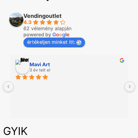
Vendingoutlet
4.3
62 vélemény alapján
powered by
G
o
o
g
l
e
értékeljen minket itt:
Mavi Art
3 év telt el
GYIK