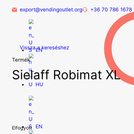
export@vendingoutlet.org
+36 70 786 1678
Vissza a kereséshez
EN
Termék
Sielaff Robimat XL
HU
EN
Elfogyott