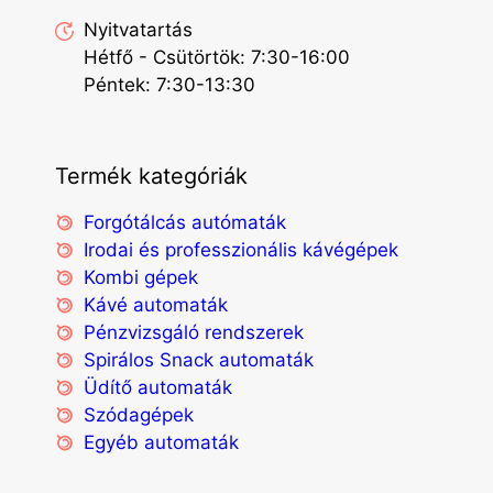
Nyitvatartás
Hétfő - Csütörtök: 7:30-16:00
Péntek: 7:30-13:30
Termék kategóriák
Forgótálcás autómaták
Irodai és professzionális kávégépek
Kombi gépek
Kávé automaták
Pénzvizsgáló rendszerek
Spirálos Snack automaták
Üdítő automaták
Szódagépek
Egyéb automaták