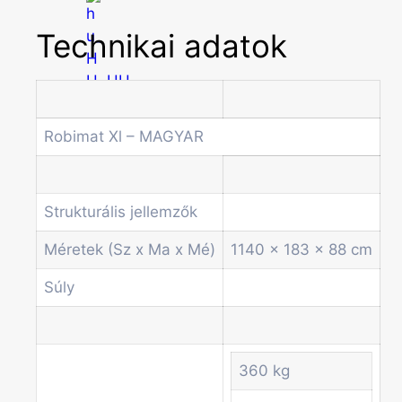
Technikai adatok
HU
Robimat Xl – MAGYAR
Főoldal
Termékek
Forgótálcás automaták
Strukturális jellemzők
Irodai és professzionális kávégépek
Kombi Gépek
Méretek (Sz x Ma x Mé)
1140 x 183 x 88 cm
Kávé automaták
Súly
Pénzvizsgáló rendszerek
Spirálos snack automaták
Üdítő automaták
Szódagépek
360 kg
Economic Line