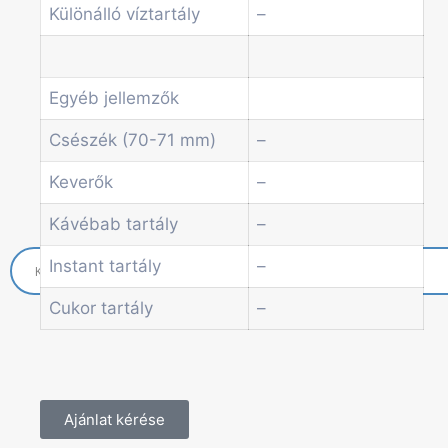
Különálló víztartály
–
Economic Line
Egyéb automaták
Szolgáltatások
Blog
Egyéb jellemzők
Akciók
Csészék (70-71 mm)
–
Hírek
Információk
Keverők
–
Kapcsolat
Kávébab tartály
–
Instant tartály
–
Cukor tartály
–
Ajánlat kérése