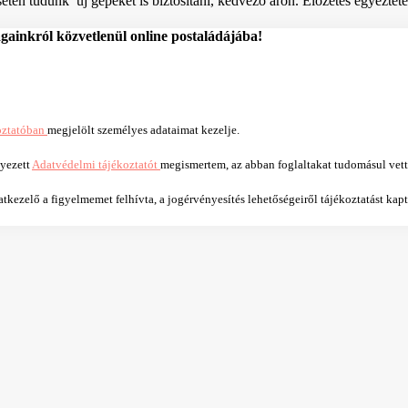
tén tudunk új gépeket is biztosítani, kedvező áron. Előzetes egyeztetés
ágainkról közvetlenül online postaládájába!
oztatóban
megjelölt személyes adataimat kezelje.
lyezett
Adatvédelmi tájékoztatót
megismertem, az abban foglaltakat tudomásul vet
kezelő a figyelmemet felhívta, a jogérvényesítés lehetőségeiről tájékoztatást kap