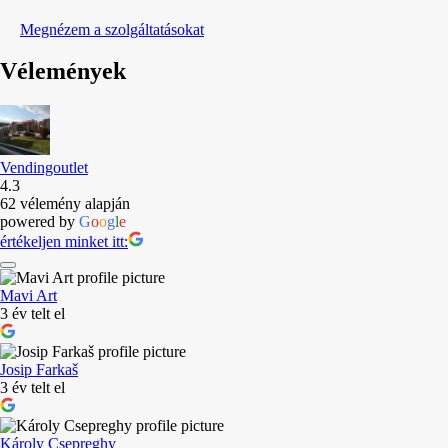
Megnézem a szolgáltatásokat
Vélemények
Vendingoutlet
4.3
62 vélemény alapján
powered by
G
o
o
g
l
e
értékeljen minket itt:
Mavi Art
3 év telt el
Josip Farkaš
3 év telt el
Károly Csepreghy