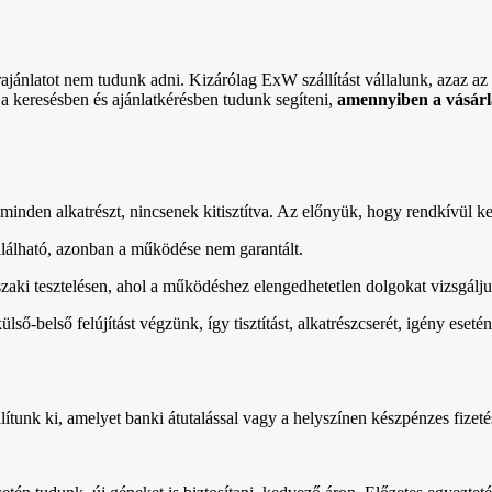
rajánlatot nem tudunk adni. Kizárólag ExW szállítást vállalunk, azaz az ö
 a keresésben és ajánlatkérésben tudunk segíteni,
amennyiben a vásárlá
minden alkatrészt, nincsenek kitisztítva. Az előnyük, hogy rendkívül k
lálható, azonban a működése nem garantált.
űszaki tesztelésen, ahol a működéshez elengedhetetlen dolgokat vizsgálj
 külső-belső felújítást végzünk, így tisztítást, alkatrészcserét, igény e
ítunk ki, amelyet banki átutalással vagy a helyszínen készpénzes fizetéss