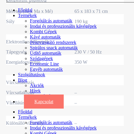
Strukturális jellemzők
Főoldal
Méretek (Sz x Ma x Mé)
65 x 183 x 71 cm
Termékek
Forgótálcás automaták
Súly
190 kg
Irodai és professzionális kávégépek
Kombi Gépek
Kávé automaták
Elektronikus jellemzők
Pénzvizsgáló rendszerek
Spirálos snack automaták
Tápegység
230 V / 50 Hz
Üdítő automaták
Szódagépek
Energiafogyasztás
350 W
Economic Line
Egyéb automaták
Szolgáltatások
Blog
Vízcsatlakozás
Akciók
Hírek
Vízcsatlakozás
–
Információk
Kapcsolat
Vízellátás
–
Főoldal
Termékek
Forgótálcás automaták
Különálló víztartály
–
Irodai és professzionális kávégépek
Kombi Gépek