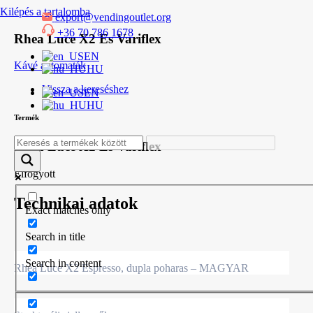
Kilépés a tartalomba
export@vendingoutlet.org
+36 70 786 1678
Rhea Luce X2 Es Variflex
EN
Kávé automaták
HU
Vissza a kereséshez
EN
HU
Termék
Rhea Luce X2 Es Variflex
Elfogyott
Technikai adatok
Exact matches only
Search in title
Search in content
Rhea Luce X2 Espresso, dupla poharas – MAGYAR