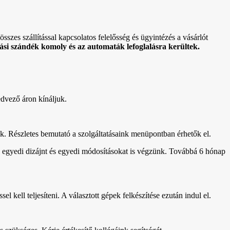
sszes szállítással kapcsolatos felelősség és ügyintézés a vásárlót
si szándék komoly és az automaták lefoglalásra kerültek.
edvező áron kínáljuk.
uk. Részletes bemutató a szolgáltatásaink menüpontban érhetők el.
setén egyedi dizájnt és egyedi módosításokat is végzünk. Továbbá 6 hónap
el kell teljesíteni. A választott gépek felkészítése ezután indul el.