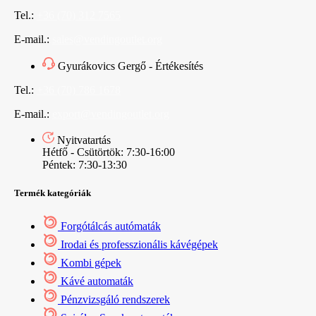
Tel.:
+36 (70) 312 7565
E-mail.:
sales@vendingoutlet.org
Gyurákovics Gergő - Értékesítés
Tel.:
+36 (70) 786 1678
E-mail.:
export@vendingoutlet.org
Nyitvatartás
Hétfő - Csütörtök: 7:30-16:00
Péntek: 7:30-13:30
Termék kategóriák
Forgótálcás autómaták
Irodai és professzionális kávégépek
Kombi gépek
Kávé automaták
Pénzvizsgáló rendszerek