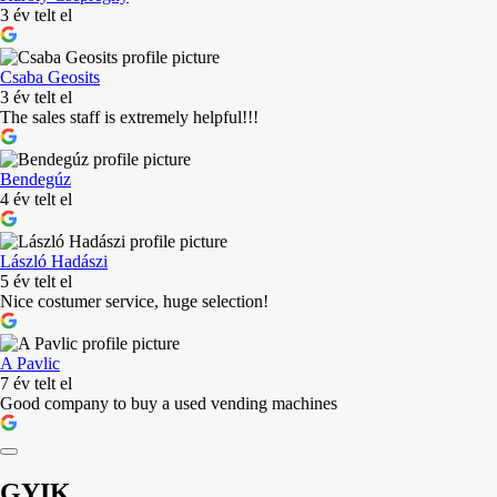
3 év telt el
Csaba Geosits
3 év telt el
The sales staff is extremely helpful!!!
Bendegúz
4 év telt el
László Hadászi
5 év telt el
Nice costumer service, huge selection!
A Pavlic
7 év telt el
Good company to buy a used vending machines
GYIK