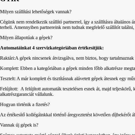
Milyen szállítási lehetőségek vannak?
Cégünk nem rendelkezik szállító partnerrel, így a szállításra általános á
terheli. Amennyiben partnereink nem tudnak megfelelő szállítót találni,
Milyen állapotúak a gépek?
Automatáinkat 4 szervizkategóriában értékesítjük:
Raktári:A gépek nincsenek átvizsgálva, nem biztos, hogy tartalmaznak 
Komplett: Ebben a kategóriában a gépek minden főbb alkatrésze megta
Tesztelt: A már komplett és tisztításnak alávetett gépek átesnek egy m
Felújított: A felújított automaták tesztelésen esnek át, majd teljeskörű,
alkatrészgaranciát vállalunk.
Hogyan történik a fizetés?
Az értékesítő kollégáinkkal történő áregyeztetést követően díjbekérőt áll
Vannak új gépek is?