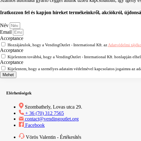
Számos automata gyártó céggel állunk üzleti kapcsolatban, így igény ese
Iratkozzon fel és kapjon híreket termékeinkről, akciókról, újdons
Név
Email
Acceptance
Hozzájárulok, hogy a VendingOutlet - International Kft. az
Adatvédelmi tájék
Acceptance
Kijelentem továbbá, hogy a VendingOutlet - International Kft. honlapján elhe
Acceptance
Kijelentem, hogy a személyes adataim védelmével kapcsolatos jogaimra az adat
Mehet
Elérhetőségek
Szombathely, Lovas utca 29.
+ 36 (70) 312 7565
contact@vendingoutlet.org
Facebook
Vörös Valentin - Értékesítés