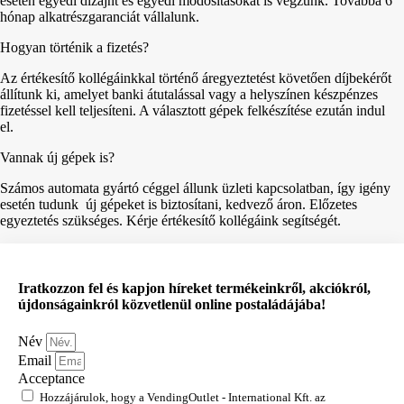
esetén egyedi dizájnt és egyedi módosításokat is végzünk. Továbbá 6
hónap alkatrészgaranciát vállalunk.
Hogyan történik a fizetés?
Az értékesítő kollégáinkkal történő áregyeztetést követően díjbekérőt
állítunk ki, amelyet banki átutalással vagy a helyszínen készpénzes
fizetéssel kell teljesíteni. A választott gépek felkészítése ezután indul
el.
Vannak új gépek is?
Számos automata gyártó céggel állunk üzleti kapcsolatban, így igény
esetén tudunk új gépeket is biztosítani, kedvező áron. Előzetes
egyeztetés szükséges. Kérje értékesítő kollégáink segítségét.
Iratkozzon fel és kapjon híreket termékeinkről, akciókról,
újdonságainkról közvetlenül online postaládájába!
Név
Email
Acceptance
Hozzájárulok, hogy a VendingOutlet - International Kft. az