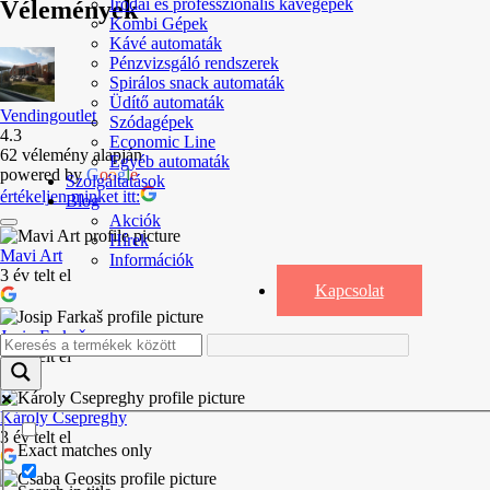
Irodai és professzionális kávégépek
Vélemények
Kombi Gépek
Kávé automaták
Pénzvizsgáló rendszerek
Spirálos snack automaták
Üdítő automaták
Vendingoutlet
Szódagépek
4.3
Economic Line
62 vélemény alapján
Egyéb automaták
powered by
G
o
o
g
l
e
Szolgáltatások
értékeljen minket itt:
Blog
Akciók
Hírek
Mavi Art
Információk
3 év telt el
Kapcsolat
Josip Farkaš
3 év telt el
Károly Csepreghy
3 év telt el
Exact matches only