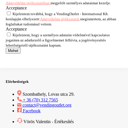
Adatvédelmi tájékoztatóban
megjelölt személyes adataimat kezelje.
Acceptance
Kijelentem továbbá, hogy a VendingOutlet - International Kft.
honlapján elhelyezett
Adatvédelmi tájékoztatót
megismertem, az abban
foglaltakat tudomásul vettem.
Acceptance
Kijelentem, hogy a személyes adataim védelmével kapcsolatos
jogaimra az adatkezelő a figyelmemet felhívta, a jogérvényesítés
lehetőségeiről tájékoztatást kaptam.
Mehet
Elérhetőségek
Szombathely, Lovas utca 29.
+ 36 (70) 312 7565
contact@vendingoutlet.org
Facebook
Vörös Valentin - Értékesítés