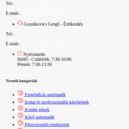
Tel.:
+36 (70) 312 7565
E-mail.:
sales@vendingoutlet.org
Gyurákovics Gergő - Értékesítés
Tel.:
+36 (70) 786 1678
E-mail.:
export@vendingoutlet.org
Nyitvatartás
Hétfő - Csütörtök: 7:30-16:00
Péntek: 7:30-13:30
Termék kategóriák
Forgótálcás autómaták
Irodai és professzionális kávégépek
Kombi gépek
Kávé automaták
Pénzvizsgáló rendszerek