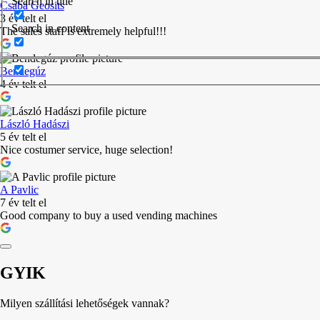
Search in title
Csaba Geosits
3 év telt el
Search in content
The sales staff is extremely helpful!!!
Bendegúz
4 év telt el
László Hadászi
5 év telt el
Nice costumer service, huge selection!
A Pavlic
7 év telt el
Good company to buy a used vending machines
GYIK
Milyen szállítási lehetőségek vannak?