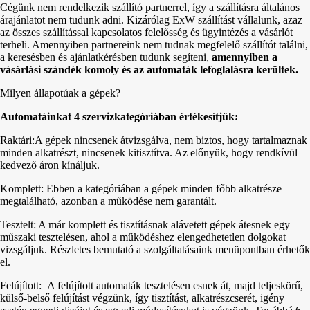
Cégünk nem rendelkezik szállító partnerrel, így a szállításra általános
árajánlatot nem tudunk adni. Kizárólag ExW szállítást vállalunk, azaz
az összes szállítással kapcsolatos felelősség és ügyintézés a vásárlót
terheli. Amennyiben partnereink nem tudnak megfelelő szállítót találni,
a keresésben és ajánlatkérésben tudunk segíteni,
amennyiben a
vásárlási szándék komoly és az automaták lefoglalásra kerültek.
Milyen állapotúak a gépek?
Automatáinkat 4 szervizkategóriában értékesítjük:
Raktári:A gépek nincsenek átvizsgálva, nem biztos, hogy tartalmaznak
minden alkatrészt, nincsenek kitisztítva. Az előnyük, hogy rendkívül
kedvező áron kínáljuk.
Komplett: Ebben a kategóriában a gépek minden főbb alkatrésze
megtalálható, azonban a működése nem garantált.
Tesztelt: A már komplett és tisztításnak alávetett gépek átesnek egy
műszaki tesztelésen, ahol a működéshez elengedhetetlen dolgokat
vizsgáljuk. Részletes bemutató a szolgáltatásaink menüpontban érhetők
el.
Felújított: A felújított automaták tesztelésen esnek át, majd teljeskörű,
külső-belső felújítást végzünk, így tisztítást, alkatrészcserét, igény