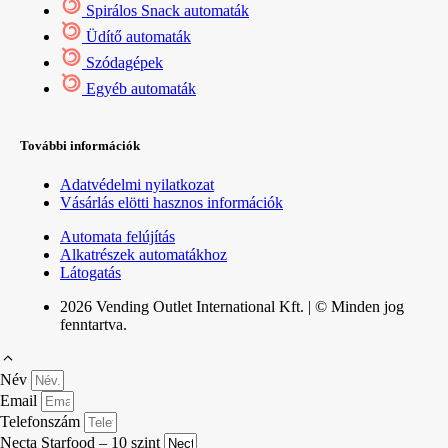
Spirálos Snack automaták
Üdítő automaták
Szódagépek
Egyéb automaták
További információk
Adatvédelmi nyilatkozat
Vásárlás elötti hasznos információk
Automata felújítás
Alkatrészek automatákhoz
Látogatás
2026 Vending Outlet International Kft. | © Minden jog
fenntartva.
Név
Email
Telefonszám
Necta Starfood – 10 szint