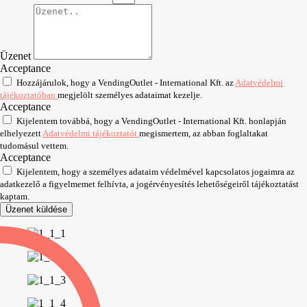
Üzenet
Acceptance
Hozzájárulok, hogy a VendingOutlet - International Kft. az
Adatvédelmi
tájékoztatóban
megjelölt személyes adataimat kezelje.
Acceptance
Kijelentem továbbá, hogy a VendingOutlet - International Kft. honlapján
elhelyezett
Adatvédelmi tájékoztatót
megismertem, az abban foglaltakat
tudomásul vettem.
Acceptance
Kijelentem, hogy a személyes adataim védelmével kapcsolatos jogaimra az
adatkezelő a figyelmemet felhívta, a jogérvényesítés lehetőségeiről tájékoztatást
kaptam.
Üzenet küldése