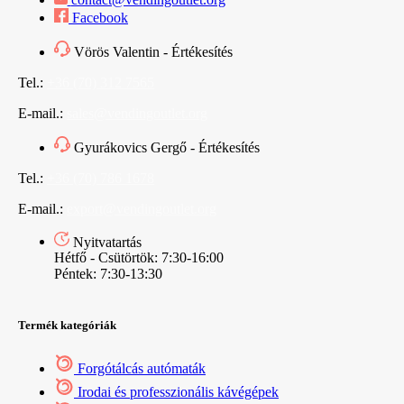
Facebook
Vörös Valentin - Értékesítés
Tel.:
+36 (70) 312 7565
E-mail.:
sales@vendingoutlet.org
Gyurákovics Gergő - Értékesítés
Tel.:
+36 (70) 786 1678
E-mail.:
export@vendingoutlet.org
Nyitvatartás
Hétfő - Csütörtök: 7:30-16:00
Péntek: 7:30-13:30
Termék kategóriák
Forgótálcás autómaták
Irodai és professzionális kávégépek