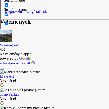
Search in title
Search in content
Megnézem a szolgáltatásokat
Vélemények
Vendingoutlet
4.3
62 vélemény alapján
powered by
G
o
o
g
l
e
értékeljen minket itt:
Mavi Art
3 év telt el
Josip Farkaš
3 év telt el