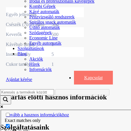
Irodai és professzionális kávégépek
Kombi Gépek
Kávé automaták
Egyéb jellemzők
Pénzvizsgáló rendszerek
Spirálos snack automaták
Csészék (70-71 mm)
500
Üdítő automaták
Szódagépek
Keverők
500
Economic Line
Egyéb automaták
Kávébab tartály
1
Szolgáltatások
Blog
Instant tartály
5
Akciók
Cukor tartály
1
Hírek
Információk
Kapcsolat
Ajánlat kérése
Vásárlás elötti hasznos információk
Tovább a hasznos információkhoz
Exact matches only
Szolgáltatásaink