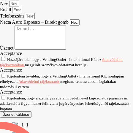
Név
Email
Telefonszám
Necta Astro Espresso – Direkt gomb
Üzenet
Acceptance
Hozzájárulok, hogy a VendingOutlet - International Kft. az
Adatvédelmi
tájékoztatóban
megjelölt személyes adataimat kezelje.
Acceptance
Kijelentem továbbá, hogy a VendingOutlet - International Kft. honlapján
elhelyezett
Adatvédelmi tájékoztatót
megismertem, az abban foglaltakat
tudomásul vettem.
Acceptance
Kijelentem, hogy a személyes adataim védelmével kapcsolatos jogaimra az
adatkezelő a figyelmemet felhívta, a jogérvényesítés lehetőségeiről tájékoztatást
kaptam.
Üzenet küldése