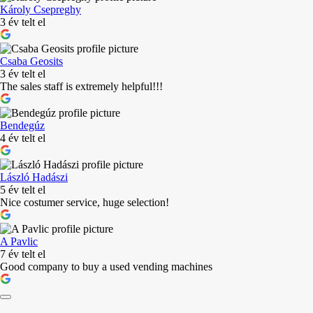
Károly Csepreghy
3 év telt el
Csaba Geosits
3 év telt el
The sales staff is extremely helpful!!!
Bendegúz
4 év telt el
László Hadászi
5 év telt el
Nice costumer service, huge selection!
A Pavlic
7 év telt el
Good company to buy a used vending machines