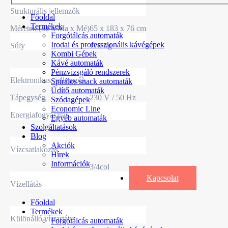
Strukturális jellemzők
Főoldal
Termékek
Méretek (Sz x Ma x Mé)
65 x 183 x 76 cm
Forgótálcás automaták
Irodai és professzionális kávégépek
Súly
170 kg
Kombi Gépek
Kávé automaták
Pénzvizsgáló rendszerek
Elektronikus jellemzők
Spirálos snack automaták
Üdítő automaták
Tápegység
230 V / 50 Hz
Szódagépek
Economic Line
Energiafogyasztás
Egyéb automaták
Szolgáltatások
Blog
Akciók
Vízcsatlakozás
Hírek
Információk
3/4col
Kapcsolat
Vízellátás
Főoldal
Termékek
Különálló víztartály
Forgótálcás automaták