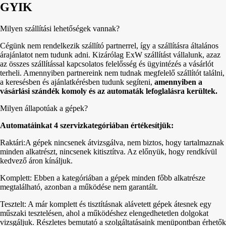
GYIK
Milyen szállítási lehetőségek vannak?
Cégünk nem rendelkezik szállító partnerrel, így a szállításra általános
árajánlatot nem tudunk adni. Kizárólag ExW szállítást vállalunk, azaz
az összes szállítással kapcsolatos felelősség és ügyintézés a vásárlót
terheli. Amennyiben partnereink nem tudnak megfelelő szállítót találni,
a keresésben és ajánlatkérésben tudunk segíteni,
amennyiben a
vásárlási szándék komoly és az automaták lefoglalásra kerültek.
Milyen állapotúak a gépek?
Automatáinkat 4 szervizkategóriában értékesítjük:
Raktári:A gépek nincsenek átvizsgálva, nem biztos, hogy tartalmaznak
minden alkatrészt, nincsenek kitisztítva. Az előnyük, hogy rendkívül
kedvező áron kínáljuk.
Komplett: Ebben a kategóriában a gépek minden főbb alkatrésze
megtalálható, azonban a működése nem garantált.
Tesztelt: A már komplett és tisztításnak alávetett gépek átesnek egy
műszaki tesztelésen, ahol a működéshez elengedhetetlen dolgokat
vizsgáljuk. Részletes bemutató a szolgáltatásaink menüpontban érhetők