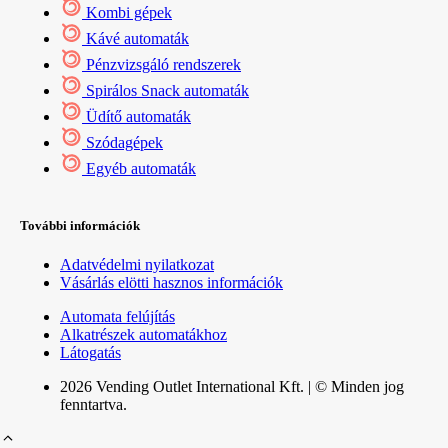
Kombi gépek
Kávé automaták
Pénzvizsgáló rendszerek
Spirálos Snack automaták
Üdítő automaták
Szódagépek
Egyéb automaták
További információk
Adatvédelmi nyilatkozat
Vásárlás elötti hasznos információk
Automata felújítás
Alkatrészek automatákhoz
Látogatás
2026 Vending Outlet International Kft. | © Minden jog
fenntartva.