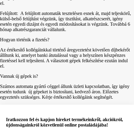
el.
Felújított: A felújított automaták tesztelésen esnek át, majd teljeskörű,
külső-belső felújítást végzünk, így tisztítást, alkatrészcserét, igény
esetén egyedi dizájnt és egyedi módosításokat is végzünk. Továbbá 6
hónap alkatrészgaranciát vállalunk.
Hogyan történik a fizetés?
Az értékesítő kollégáinkkal történő áregyeztetést követően díjbekérőt
állítunk ki, amelyet banki átutalással vagy a helyszínen készpénzes
fizetéssel kell teljesíteni. A választott gépek felkészítése ezután indul
el.
Vannak új gépek is?
Számos automata gyártó céggel állunk üzleti kapcsolatban, így igény
esetén tudunk új gépeket is biztosítani, kedvező áron. Előzetes
egyeztetés szükséges. Kérje értékesítő kollégáink segítségét.
Iratkozzon fel és kapjon híreket termékeinkről, akciókról,
újdonságainkról közvetlenül online postaládájába!