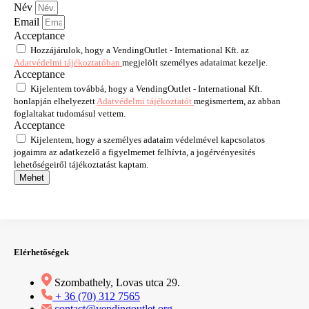
Név
Email
Acceptance
Hozzájárulok, hogy a VendingOutlet - International Kft. az
Adatvédelmi tájékoztatóban
megjelölt személyes adataimat kezelje.
Acceptance
Kijelentem továbbá, hogy a VendingOutlet - International Kft.
honlapján elhelyezett
Adatvédelmi tájékoztatót
megismertem, az abban
foglaltakat tudomásul vettem.
Acceptance
Kijelentem, hogy a személyes adataim védelmével kapcsolatos
jogaimra az adatkezelő a figyelmemet felhívta, a jogérvényesítés
lehetőségeiről tájékoztatást kaptam.
Mehet
Elérhetőségek
Szombathely, Lovas utca 29.
+ 36 (70) 312 7565
contact@vendingoutlet.org