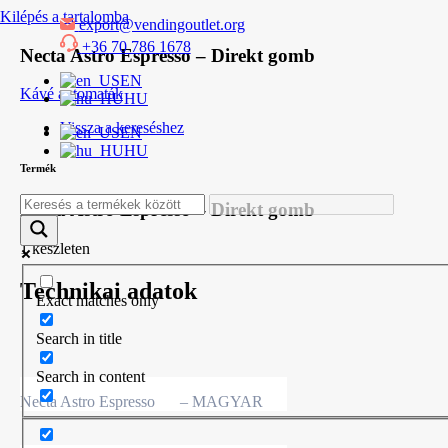
Kilépés a tartalomba
export@vendingoutlet.org
+36 70 786 1678
Necta Astro Espresso – Direkt gomb
EN
Kávé automaták
HU
Vissza a kereséshez
EN
HU
Termék
Necta Astro Espresso – Direkt gomb
1 készleten
Technikai adatok
Exact matches only
Search in title
Search in content
Necta Astro Espresso
– MAGYAR