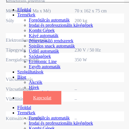
Strukturális jellemzők
Főoldal
Méretek (Sz x Ma x Mé)
70 x 162 x 75 cm
Termékek
Forgótálcás automaták
Súly
200 kg
Irodai és professzionális kávégépek
Kombi Gépek
Kávé automaták
Elektronikus jellemzők
Pénzvizsgáló rendszerek
Spirálos snack automaták
Tápegység
230 V / 50 Hz
Üdítő automaták
Szódagépek
Energiafogyasztás
350 W
Economic Line
Egyéb automaták
Szolgáltatások
Blog
Vízcsatlakozás
Akciók
Hírek
Vízcsatlakozás
–
Információk
Kapcsolat
Vízellátás
–
Főoldal
Termékek
Forgótálcás automaták
Különálló víztartály
–
Irodai és professzionális kávégépek
Kombi Gépek