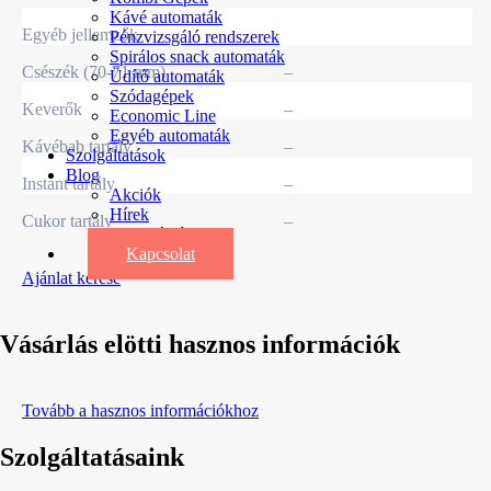
Kávé automaták
Egyéb jellemzők
Pénzvizsgáló rendszerek
Spirálos snack automaták
Csészék (70-71 mm)
–
Üdítő automaták
Szódagépek
Keverők
–
Economic Line
Egyéb automaták
Kávébab tartály
–
Szolgáltatások
Blog
Instant tartály
–
Akciók
Hírek
Cukor tartály
–
Információk
Kapcsolat
Ajánlat kérése
Vásárlás elötti hasznos információk
Tovább a hasznos információkhoz
Szolgáltatásaink