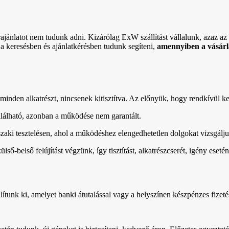
rajánlatot nem tudunk adni. Kizárólag ExW szállítást vállalunk, azaz az ö
 a keresésben és ajánlatkérésben tudunk segíteni,
amennyiben a vásárlá
minden alkatrészt, nincsenek kitisztítva. Az előnyük, hogy rendkívül k
lálható, azonban a működése nem garantált.
űszaki tesztelésen, ahol a működéshez elengedhetetlen dolgokat vizsgálj
 külső-belső felújítást végzünk, így tisztítást, alkatrészcserét, igény e
ítunk ki, amelyet banki átutalással vagy a helyszínen készpénzes fizetéss