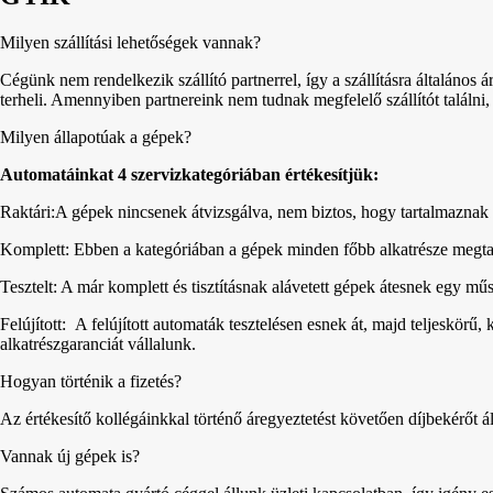
Milyen szállítási lehetőségek vannak?
Cégünk nem rendelkezik szállító partnerrel, így a szállításra általános á
terheli. Amennyiben partnereink nem tudnak megfelelő szállítót találni,
Milyen állapotúak a gépek?
Automatáinkat 4 szervizkategóriában értékesítjük:
Raktári:A gépek nincsenek átvizsgálva, nem biztos, hogy tartalmaznak 
Komplett: Ebben a kategóriában a gépek minden főbb alkatrésze megta
Tesztelt: A már komplett és tisztításnak alávetett gépek átesnek egy m
Felújított: A felújított automaták tesztelésen esnek át, majd teljeskörű,
alkatrészgaranciát vállalunk.
Hogyan történik a fizetés?
Az értékesítő kollégáinkkal történő áregyeztetést követően díjbekérőt áll
Vannak új gépek is?