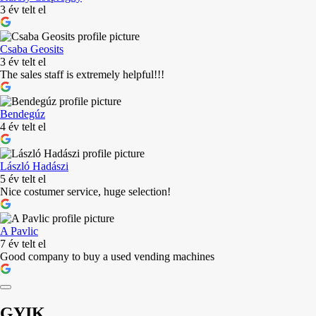
3 év telt el
Csaba Geosits
3 év telt el
The sales staff is extremely helpful!!!
Bendegúz
4 év telt el
László Hadászi
5 év telt el
Nice costumer service, huge selection!
A Pavlic
7 év telt el
Good company to buy a used vending machines
GYIK