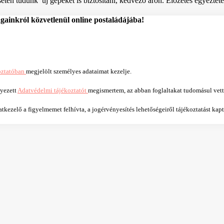
tén tudunk új gépeket is biztosítani, kedvező áron. Előzetes egyeztetés
ágainkról közvetlenül online postaládájába!
oztatóban
megjelölt személyes adataimat kezelje.
lyezett
Adatvédelmi tájékoztatót
megismertem, az abban foglaltakat tudomásul vet
kezelő a figyelmemet felhívta, a jogérvényesítés lehetőségeiről tájékoztatást kap