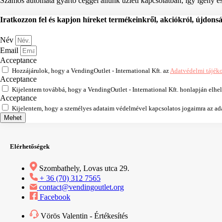
Számos automata gyártó céggel állunk üzleti kapcsolatban, így igény ese
Iratkozzon fel és kapjon híreket termékeinkről, akciókról, újdons
Név
Email
Acceptance
Hozzájárulok, hogy a VendingOutlet - International Kft. az
Adatvédelmi tájék
Acceptance
Kijelentem továbbá, hogy a VendingOutlet - International Kft. honlapján elhe
Acceptance
Kijelentem, hogy a személyes adataim védelmével kapcsolatos jogaimra az adat
Mehet
Elérhetőségek
Szombathely, Lovas utca 29.
+ 36 (70) 312 7565
contact@vendingoutlet.org
Facebook
Vörös Valentin - Értékesítés