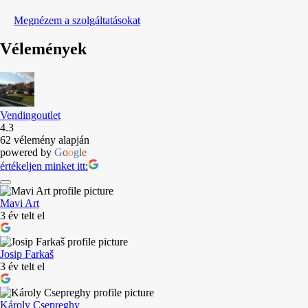
Megnézem a szolgáltatásokat
Vélemények
Vendingoutlet
4.3
62 vélemény alapján
powered by
G
o
o
g
l
e
értékeljen minket itt:
Mavi Art
3 év telt el
Josip Farkaš
3 év telt el
Károly Csepreghy