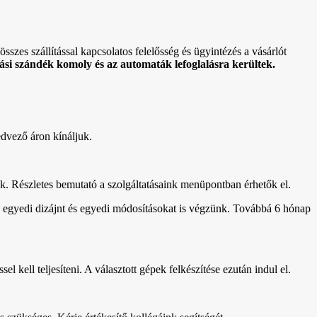
sszes szállítással kapcsolatos felelősség és ügyintézés a vásárlót
si szándék komoly és az automaták lefoglalásra kerültek.
edvező áron kínáljuk.
uk. Részletes bemutató a szolgáltatásaink menüpontban érhetők el.
setén egyedi dizájnt és egyedi módosításokat is végzünk. Továbbá 6 hónap
el kell teljesíteni. A választott gépek felkészítése ezután indul el.