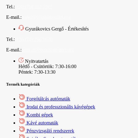
Tel.:
+36 (70) 312 7565
E-mail.:
sales@vendingoutlet.org
Gyurákovics Gergő - Értékesítés
Tel.:
+36 (70) 786 1678
E-mail.:
export@vendingoutlet.org
Nyitvatartás
Hétfő - Csütörtök: 7:30-16:00
Péntek: 7:30-13:30
Termék kategóriák
Forgótálcás autómaták
Irodai és professzionális kávégépek
Kombi gépek
Kávé automaták
Pénzvizsgáló rendszerek