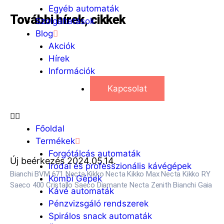
Egyéb automaták
További hírek, cikkek
Szolgáltatások
Blog
Akciók
Hírek
Információk
Kapcsolat
Főoldal
Termékek
Forgótálcás automaták
Új beérkezés 2024.05.14.
Irodai és professzionális kávégépek
Bianchi BVM 671 Necta Kikko Necta Kikko Max Necta Kikko RY
Kombi Gépek
Saeco 400 Cristallo Saeco Diamante Necta Zenith Bianchi Gaia
Kávé automaták
Pénzvizsgáló rendszerek
Spirálos snack automaták