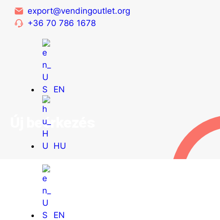
export@vendingoutlet.org
+36 70 786 1678
EN
Új beérkezés
HU
EN