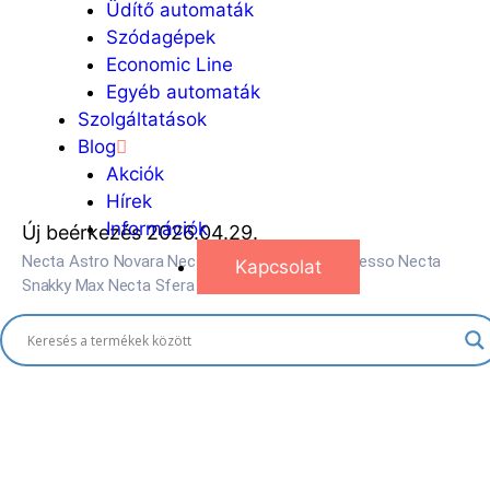
Üdítő automaták
Szódagépek
Economic Line
Egyéb automaták
Szolgáltatások
Blog
Akciók
Hírek
Információk
Új beérkezés 2026.04.29.
Necta Astro Novara Necta Astro Touch 2x Espresso Necta
Kapcsolat
Snakky Max Necta Sfera – Food