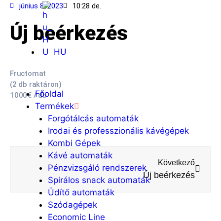
június 8, 2023
10:28 de.
Új beérkezés
HU
Fructomat
(2 db raktáron)
Főoldal
1000€ / db
Termékek
Forgótálcás automaták
Irodai és professzionális kávégépek
Kombi Gépek
Kávé automaták
Következő
Pénzvizsgáló rendszerek
Új beérkezés
Spirálos snack automaták
Üdítő automaták
Szódagépek
Economic Line