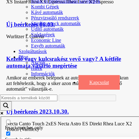
Irodai és professzionális kávégépek
XS Instant Rhea XS Espresso Rhea Luce X2 Espresso
Kombi Gépek
Kávé automaták
Pénzvizsgáló rendszerek
Spirálos snack automaták
Új beérkezés 06.03.
Üdítő automaták
Szódagépek
Wurlitzer L Galéria
Economic Line
Egyéb automaták
Szolgáltatások
Blog
Kezelő vagy kulcsrakész vevő vagy? A kétféle
Akciók
automata vásárló megértése
Hírek
Információk
Amikor az emberek belépnek az automatás üzletágba, gyakran
Kapcsolat
azt feltételezik, hogy a siker azon múlik, hogy a „megfelelő
automatát” választják-e.
Új beérkezés 2023.10.30.
Necta Canto Touch 2xES Necta Astro ES Direkt Rhea Luce X2
Exact matches only
Touch (Variflex)