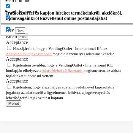
Search in title
Search in content
Iratkozzon fel és kapjon híreket termékeinkről, akciókról,
újdonságainkról közvetlenül online postaládájába!
Név
Email
Acceptance
Hozzájárulok, hogy a VendingOutlet - International Kft. az
Adatvédelmi tájékoztatóban
megjelölt személyes adataimat kezelje.
Acceptance
Kijelentem továbbá, hogy a VendingOutlet - International Kft.
honlapján elhelyezett
Adatvédelmi tájékoztatót
megismertem, az abban
foglaltakat tudomásul vettem.
Acceptance
Kijelentem, hogy a személyes adataim védelmével kapcsolatos
jogaimra az adatkezelő a figyelmemet felhívta, a jogérvényesítés
lehetőségeiről tájékoztatást kaptam.
Mehet