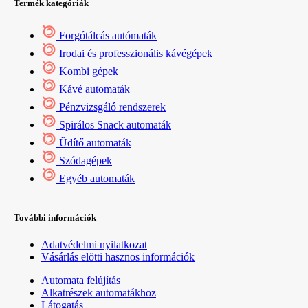
Termék kategóriák
Forgótálcás autómaták
Irodai és professzionális kávégépek
Kombi gépek
Kávé automaták
Pénzvizsgáló rendszerek
Spirálos Snack automaták
Üdítő automaták
Szódagépek
Egyéb automaták
További információk
Adatvédelmi nyilatkozat
Vásárlás elötti hasznos információk
Automata felújítás
Alkatrészek automatákhoz
Látogatás