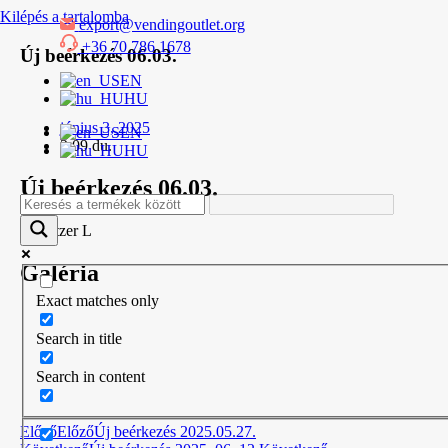
Kilépés a tartalomba
export@vendingoutlet.org
+36 70 786 1678
Új beérkezés 06.03.
EN
HU
június 3, 2025
EN
2:09 du.
HU
Új beérkezés 06.03.
Wurlitzer L
Galéria
Exact matches only
Search in title
Search in content
Előző
Előző
Új beérkezés 2025.05.27.