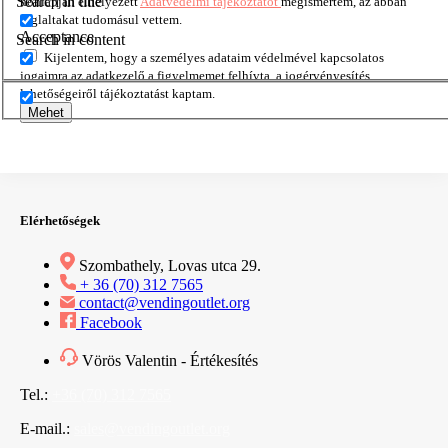
Search in title
honlapján elhelyezett
Adatvédelmi tájékoztatót
megismertem, az abban
foglaltakat tudomásul vettem.
Acceptance
Search in content
Kijelentem, hogy a személyes adataim védelmével kapcsolatos
jogaimra az adatkezelő a figyelmemet felhívta, a jogérvényesítés
lehetőségeiről tájékoztatást kaptam.
Mehet
Elérhetőségek
Szombathely, Lovas utca 29.
+ 36 (70) 312 7565
contact@vendingoutlet.org
Facebook
Vörös Valentin - Értékesítés
Tel.:
+36 (70) 312 7565
E-mail.:
sales@vendingoutlet.org