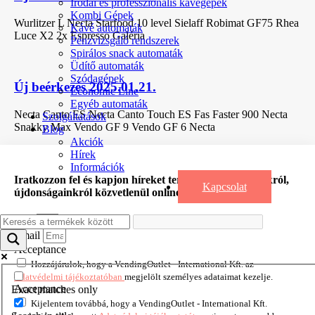
Irodai és professzionális kávégépek
Kombi Gépek
Wurlitzer L Necta Starfood 10 level Sielaff Robimat GF75 Rhea
Kávé automaták
Luce X2 2x Espresso Galéria
Pénzvizsgáló rendszerek
Spirálos snack automaták
Üdítő automaták
Szódagépek
Új beérkezés 2025.01.21.
Economic Line
Egyéb automaták
Necta Canto ES Necta Canto Touch ES Fas Faster 900 Necta
Szolgáltatások
Snakky Max Vendo GF 9 Vendo GF 6 Necta
Blog
Akciók
Hírek
Információk
Iratkozzon fel és kapjon híreket termékeinkről, akciókról,
Kapcsolat
újdonságainkról közvetlenül online postaládájába!
Név
Email
Acceptance
Hozzájárulok, hogy a VendingOutlet - International Kft. az
Adatvédelmi tájékoztatóban
megjelölt személyes adataimat kezelje.
Acceptance
Exact matches only
Kijelentem továbbá, hogy a VendingOutlet - International Kft.