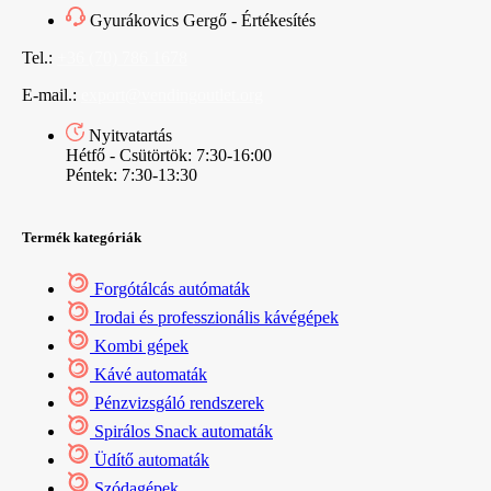
Gyurákovics Gergő - Értékesítés
Tel.:
+36 (70) 786 1678
E-mail.:
export@vendingoutlet.org
Nyitvatartás
Hétfő - Csütörtök: 7:30-16:00
Péntek: 7:30-13:30
Termék kategóriák
Forgótálcás autómaták
Irodai és professzionális kávégépek
Kombi gépek
Kávé automaták
Pénzvizsgáló rendszerek
Spirálos Snack automaták
Üdítő automaták
Szódagépek