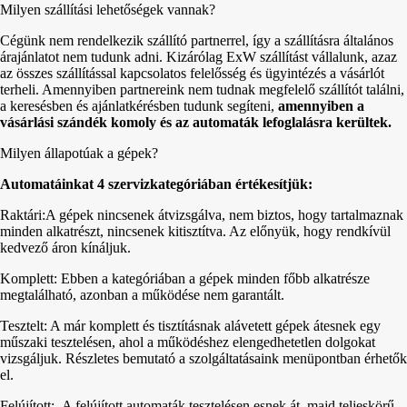
Milyen szállítási lehetőségek vannak?
Cégünk nem rendelkezik szállító partnerrel, így a szállításra általános
árajánlatot nem tudunk adni. Kizárólag ExW szállítást vállalunk, azaz
az összes szállítással kapcsolatos felelősség és ügyintézés a vásárlót
terheli. Amennyiben partnereink nem tudnak megfelelő szállítót találni,
a keresésben és ajánlatkérésben tudunk segíteni,
amennyiben a
vásárlási szándék komoly és az automaták lefoglalásra kerültek.
Milyen állapotúak a gépek?
Automatáinkat 4 szervizkategóriában értékesítjük:
Raktári:A gépek nincsenek átvizsgálva, nem biztos, hogy tartalmaznak
minden alkatrészt, nincsenek kitisztítva. Az előnyük, hogy rendkívül
kedvező áron kínáljuk.
Komplett: Ebben a kategóriában a gépek minden főbb alkatrésze
megtalálható, azonban a működése nem garantált.
Tesztelt: A már komplett és tisztításnak alávetett gépek átesnek egy
műszaki tesztelésen, ahol a működéshez elengedhetetlen dolgokat
vizsgáljuk. Részletes bemutató a szolgáltatásaink menüpontban érhetők
el.
Felújított: A felújított automaták tesztelésen esnek át, majd teljeskörű,