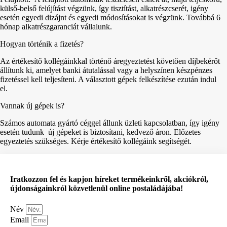
külső-belső felújítást végzünk, így tisztítást, alkatrészcserét, igény
esetén egyedi dizájnt és egyedi módosításokat is végzünk. Továbbá 6
hónap alkatrészgaranciát vállalunk.
Hogyan történik a fizetés?
Az értékesítő kollégáinkkal történő áregyeztetést követően díjbekérőt
állítunk ki, amelyet banki átutalással vagy a helyszínen készpénzes
fizetéssel kell teljesíteni. A választott gépek felkészítése ezután indul
el.
Vannak új gépek is?
Számos automata gyártó céggel állunk üzleti kapcsolatban, így igény
esetén tudunk új gépeket is biztosítani, kedvező áron. Előzetes
egyeztetés szükséges. Kérje értékesítő kollégáink segítségét.
Iratkozzon fel és kapjon híreket termékeinkről, akciókról,
újdonságainkról közvetlenül online postaládájába!
Név
Email