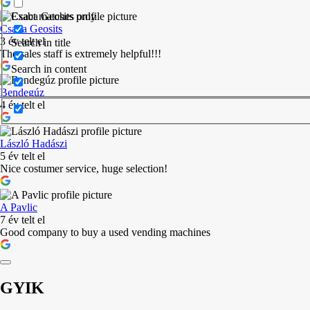
Exact matches only
Csaba Geosits
3 év telt el
Search in title
The sales staff is extremely helpful!!!
Search in content
Bendegúz
4 év telt el
László Hadászi
5 év telt el
Nice costumer service, huge selection!
A Pavlic
7 év telt el
Good company to buy a used vending machines
GYIK