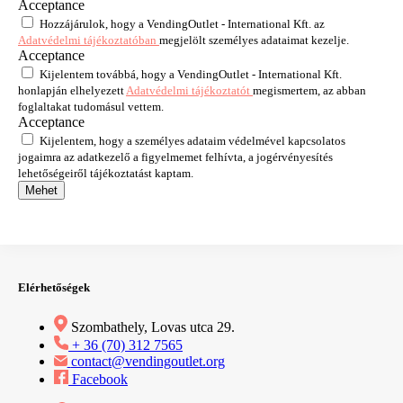
Acceptance
Hozzájárulok, hogy a VendingOutlet - International Kft. az
Adatvédelmi tájékoztatóban
megjelölt személyes adataimat kezelje.
Acceptance
Kijelentem továbbá, hogy a VendingOutlet - International Kft.
honlapján elhelyezett
Adatvédelmi tájékoztatót
megismertem, az abban
foglaltakat tudomásul vettem.
Acceptance
Kijelentem, hogy a személyes adataim védelmével kapcsolatos
jogaimra az adatkezelő a figyelmemet felhívta, a jogérvényesítés
lehetőségeiről tájékoztatást kaptam.
Mehet
Elérhetőségek
Szombathely, Lovas utca 29.
+ 36 (70) 312 7565
contact@vendingoutlet.org
Facebook