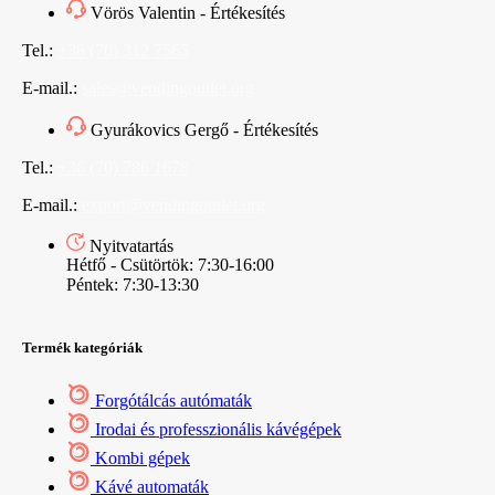
Vörös Valentin - Értékesítés
Tel.:
+36 (70) 312 7565
E-mail.:
sales@vendingoutlet.org
Gyurákovics Gergő - Értékesítés
Tel.:
+36 (70) 786 1678
E-mail.:
export@vendingoutlet.org
Nyitvatartás
Hétfő - Csütörtök: 7:30-16:00
Péntek: 7:30-13:30
Termék kategóriák
Forgótálcás autómaták
Irodai és professzionális kávégépek
Kombi gépek
Kávé automaták