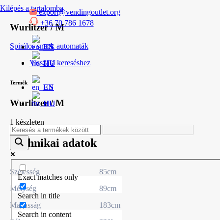
Kilépés a tartalomba
export@vendingoutlet.org
+36 70 786 1678
Wurlitzer / M
Spirálos snack automaták
EN
Vissza a kereséshez
HU
Termék
EN
Wurlitzer / M
HU
1 készleten
Technikai adatok
Szélesség
85cm
Exact matches only
Mélység
89cm
Search in title
Magasság
183cm
Search in content