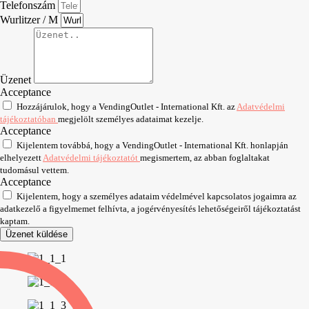
Telefonszám
Wurlitzer / M
Üzenet
Acceptance
Hozzájárulok, hogy a VendingOutlet - International Kft. az
Adatvédelmi
tájékoztatóban
megjelölt személyes adataimat kezelje.
Acceptance
Kijelentem továbbá, hogy a VendingOutlet - International Kft. honlapján
elhelyezett
Adatvédelmi tájékoztatót
megismertem, az abban foglaltakat
tudomásul vettem.
Acceptance
Kijelentem, hogy a személyes adataim védelmével kapcsolatos jogaimra az
adatkezelő a figyelmemet felhívta, a jogérvényesítés lehetőségeiről tájékoztatást
kaptam.
Üzenet küldése