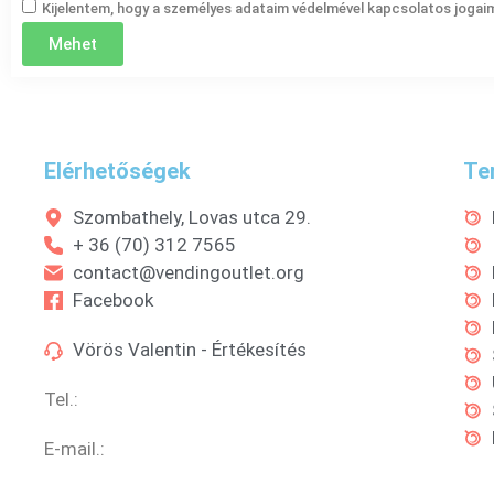
Kijelentem, hogy a személyes adataim védelmével kapcsolatos jogaim
Mehet
Elérhetőségek
Te
Szombathely, Lovas utca 29.
+ 36 (70) 312 7565
contact@vendingoutlet.org
Facebook
Vörös Valentin - Értékesítés
Tel.:
+36 (70) 312 7565
E-mail.:
sales@vendingoutlet.org