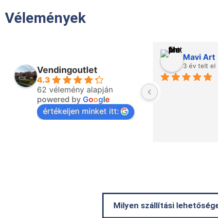
Vélemények
Mavi Art
3 év telt el
Vendingoutlet
4.3
62 vélemény alapján
powered by
G
o
o
g
l
e
értékeljen minket itt:
Milyen szállítási lehetősé