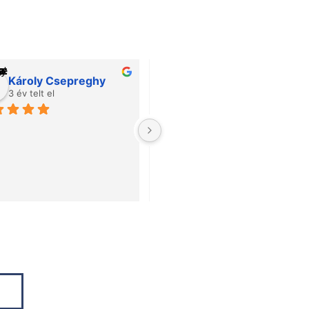
Károly Csepreghy
Csaba Geosits
3 év telt el
3 év telt el
The sales staff is extremely 
helpful!!!