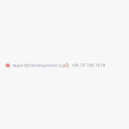
export@vendingoutlet.org
+36 70 786 1678
Vissza a kereséshez