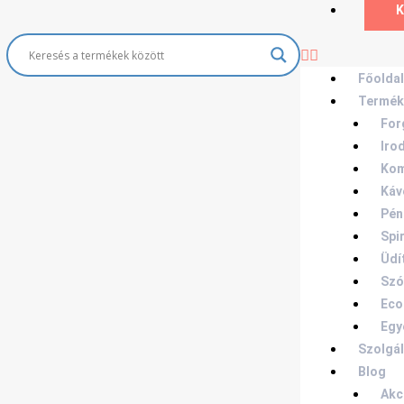
K
83 x 85 cm
Főoldal
Termék
For
Iro
Kom
Káv
/ 50 Hz
Pén
Spi
Üdí
Szó
Eco
Egy
Szolgá
Blog
Akc