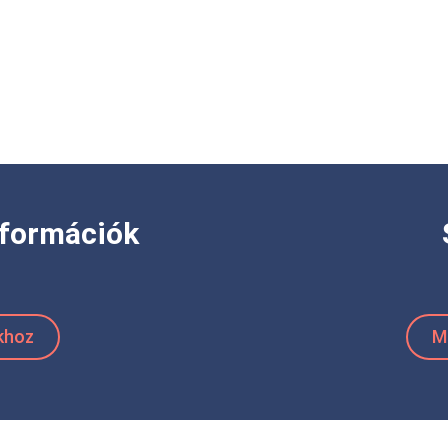
nformációk
khoz
M