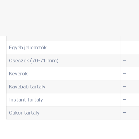
Különálló víztartály
–
Egyéb jellemzők
Csészék (70-71 mm)
–
Keverők
–
Kávébab tartály
–
Instant tartály
–
Cukor tartály
–