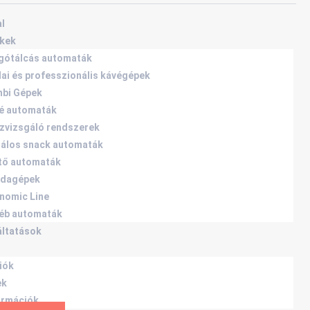
l
kek
gótálcás automaták
dai és professzionális kávégépek
bi Gépek
é automaták
zvizsgáló rendszerek
rálos snack automaták
tő automaták
dagépek
nomic Line
éb automaták
áltatások
iók
ek
ormációk