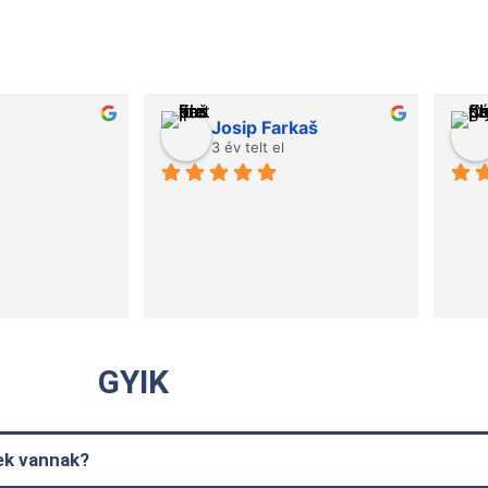
Josip Farkaš
3 év telt el
GYIK
gek vannak?