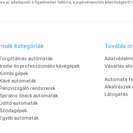
ra az adatkezelő a figyelmemet felhívta, a jogérvényesítés lehetőségeiről
rmék kategóriák
További i
Forgótálcás autómaták
Adatvédelmi 
Irodai és professzionális kávégépek
Vásárlás elö
Kombi gépek
Automata fel
Kávé automaták
Alkatrészek
Pénzvizsgáló rendszerek
Látogatás
Spirálos Snack automaták
Üdítő automaták
Szódagépek
Egyéb automaták