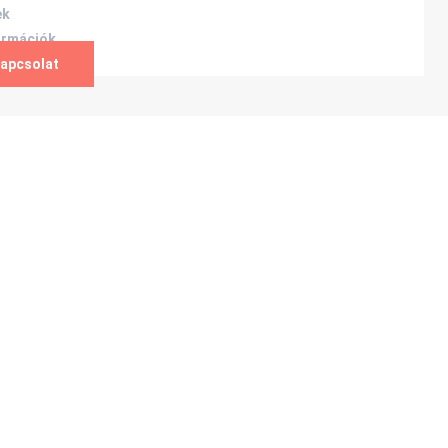
ek
ormációk
apcsolat