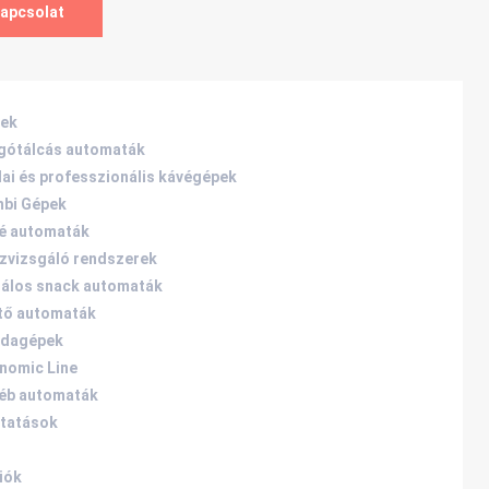
apcsolat
ek
gótálcás automaták
dai és professzionális kávégépek
bi Gépek
é automaták
zvizsgáló rendszerek
rálos snack automaták
tő automaták
dagépek
nomic Line
éb automaták
ltatások
iók