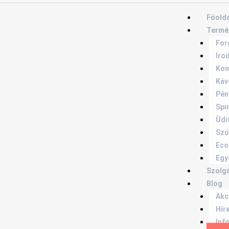
Főolda
Termé
For
Iro
Kom
Káv
Pén
Spi
Üdí
Szó
Eco
Egy
Szolg
Blog
Akc
Hír
Inf