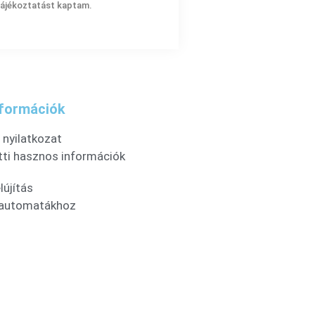
 tájékoztatást kaptam.
nformációk
nyilatkozat
tti hasznos információk
újítás
 automatákhoz