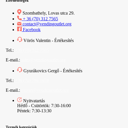
Elérhetőségek
Szombathely, Lovas utca 29.
+ 36 (70) 312 7565
contact@vendingoutlet.org
Facebook
Vörös Valentin - Értékesítés
Tel.:
+36 (70) 312 7565
E-mail.:
sales@vendingoutlet.org
Gyurákovics Gergő - Értékesítés
Tel.:
+36 (70) 786 1678
E-mail.:
export@vendingoutlet.org
Nyitvatartás
Hétfő - Csütörtök: 7:30-16:00
Péntek: 7:30-13:30
Termék kategóriák