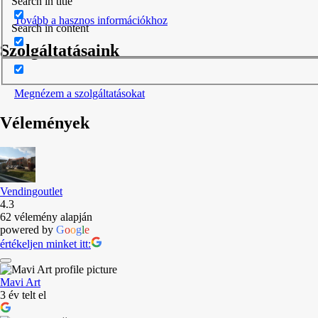
Search in title
Tovább a hasznos információkhoz
Search in content
Szolgáltatásaink
Megnézem a szolgáltatásokat
Vélemények
Vendingoutlet
4.3
62 vélemény alapján
powered by
G
o
o
g
l
e
értékeljen minket itt:
Mavi Art
3 év telt el