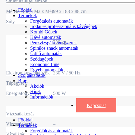
Strukturális jellemzők
Főoldal
Méretek (Sz x Ma x Mé)
99 x 183 x 88 cm
Termékek
Forgótálcás automaták
Súly
Irodai és professzionális kávégépek
Kombi Gépek
Kávé automaták
330 kg
Pénzvizsgáló rendszerek
Spirálos snack automaták
Üdítő automaták
Szódagépek
Economic Line
Egyéb automaták
Elektronikus jellemzők
230 V / 50 Hz
Szolgáltatások
Blog
Tápegység
Akciók
Hírek
Energiafogyasztás
500 W
Információk
Kapcsolat
Vízcsatlakozás
Főoldal
Vízcsatlakozás
–
Termékek
Forgótálcás automaták
Vízellátás
–