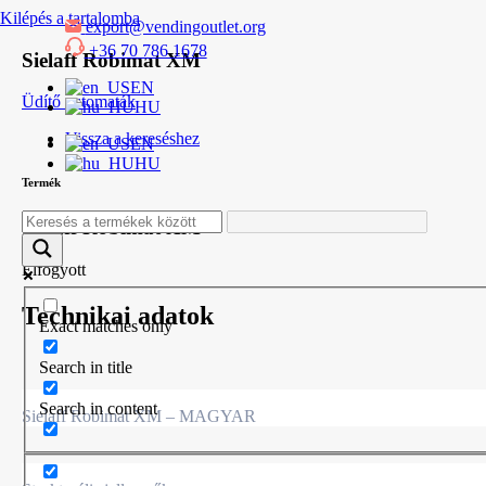
Kilépés a tartalomba
export@vendingoutlet.org
+36 70 786 1678
Sielaff Robimat XM
EN
Üdítő automaták
HU
Vissza a kereséshez
EN
HU
Termék
Sielaff Robimat XM
Elfogyott
Technikai adatok
Exact matches only
Search in title
Search in content
Sielaff Robimat XM – MAGYAR