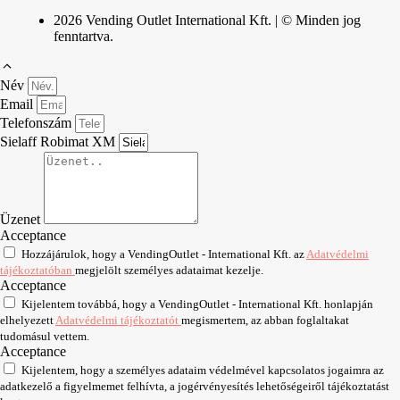
2026 Vending Outlet International Kft. | © Minden jog
fenntartva.
Név
Email
Telefonszám
Sielaff Robimat XM
Üzenet
Acceptance
Hozzájárulok, hogy a VendingOutlet - International Kft. az
Adatvédelmi
tájékoztatóban
megjelölt személyes adataimat kezelje.
Acceptance
Kijelentem továbbá, hogy a VendingOutlet - International Kft. honlapján
elhelyezett
Adatvédelmi tájékoztatót
megismertem, az abban foglaltakat
tudomásul vettem.
Acceptance
Kijelentem, hogy a személyes adataim védelmével kapcsolatos jogaimra az
adatkezelő a figyelmemet felhívta, a jogérvényesítés lehetőségeiről tájékoztatást