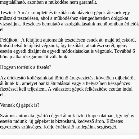
megtalálható, azonban a működése nem garantált.
Tesztelt: A már komplett és tisztításnak alávetett gépek átesnek egy
műszaki tesztelésen, ahol a működéshez elengedhetetlen dolgokat
vizsgáljuk. Részletes bemutató a szolgáltatásaink menüpontban érhetők
el.
Felújított: A felújított automaták tesztelésen esnek át, majd teljeskörű,
külső-belső felújítást végzünk, így tisztítást, alkatrészcserét, igény
esetén egyedi dizájnt és egyedi módosításokat is végzünk. Továbbá 6
hónap alkatrészgaranciát vállalunk.
Hogyan történik a fizetés?
Az értékesítő kollégáinkkal történő áregyeztetést követően díjbekérőt
állítunk ki, amelyet banki átutalással vagy a helyszínen készpénzes
fizetéssel kell teljesíteni. A választott gépek felkészítése ezután indul
el.
Vannak új gépek is?
Számos automata gyártó céggel állunk üzleti kapcsolatban, így igény
esetén tudunk új gépeket is biztosítani, kedvező áron. Előzetes
egyeztetés szükséges. Kérje értékesítő kollégáink segítségét.