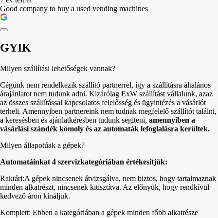
Good company to buy a used vending machines
GYIK
Milyen szállítási lehetőségek vannak?
Cégünk nem rendelkezik szállító partnerrel, így a szállításra általános
árajánlatot nem tudunk adni. Kizárólag ExW szállítást vállalunk, azaz
az összes szállítással kapcsolatos felelősség és ügyintézés a vásárlót
terheli. Amennyiben partnereink nem tudnak megfelelő szállítót találni,
a keresésben és ajánlatkérésben tudunk segíteni,
amennyiben a
vásárlási szándék komoly és az automaták lefoglalásra kerültek.
Milyen állapotúak a gépek?
Automatáinkat 4 szervizkategóriában értékesítjük:
Raktári:A gépek nincsenek átvizsgálva, nem biztos, hogy tartalmaznak
minden alkatrészt, nincsenek kitisztítva. Az előnyük, hogy rendkívül
kedvező áron kínáljuk.
Komplett: Ebben a kategóriában a gépek minden főbb alkatrésze