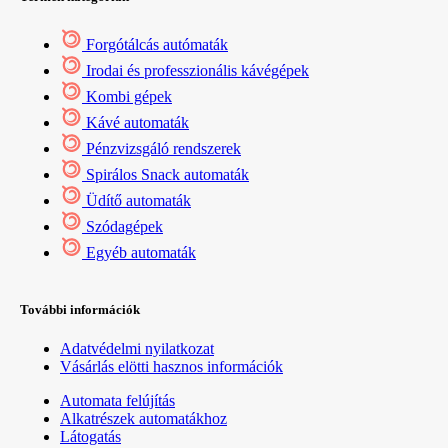
Forgótálcás autómaták
Irodai és professzionális kávégépek
Kombi gépek
Kávé automaták
Pénzvizsgáló rendszerek
Spirálos Snack automaták
Üdítő automaták
Szódagépek
Egyéb automaták
További információk
Adatvédelmi nyilatkozat
Vásárlás elötti hasznos információk
Automata felújítás
Alkatrészek automatákhoz
Látogatás