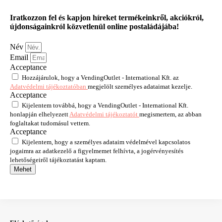
Iratkozzon fel és kapjon híreket termékeinkről, akciókról,
újdonságainkról közvetlenül online postaládájába!
Név
Email
Acceptance
Hozzájárulok, hogy a VendingOutlet - International Kft. az
Adatvédelmi tájékoztatóban
megjelölt személyes adataimat kezelje.
Acceptance
Kijelentem továbbá, hogy a VendingOutlet - International Kft.
honlapján elhelyezett
Adatvédelmi tájékoztatót
megismertem, az abban
foglaltakat tudomásul vettem.
Acceptance
Kijelentem, hogy a személyes adataim védelmével kapcsolatos
jogaimra az adatkezelő a figyelmemet felhívta, a jogérvényesítés
lehetőségeiről tájékoztatást kaptam.
Mehet