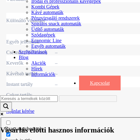
Irodai és professzionális kávégépek
Kombi Gépek
Kávé automaták
Pénzvizsgáló rendszerek
Különálló víztartály
–
Spirálos snack automaták
Üdítő automaták
Szódagépek
Economic Line
Egyéb jellemzők
Egyéb automaták
Szolgáltatások
Csészék (70-71 mm)
–
Blog
Keverők
–
Akciók
Hírek
Kávébab tartály
–
Információk
Kapcsolat
Instant tartály
–
Cukor tartály
–
Ajánlat kérése
Exact matches only
Vásárlás elötti hasznos információk