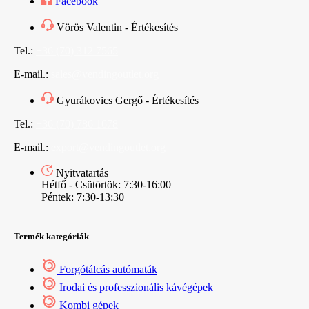
Facebook
Vörös Valentin - Értékesítés
Tel.:
+36 (70) 312 7565
E-mail.:
sales@vendingoutlet.org
Gyurákovics Gergő - Értékesítés
Tel.:
+36 (70) 786 1678
E-mail.:
export@vendingoutlet.org
Nyitvatartás
Hétfő - Csütörtök: 7:30-16:00
Péntek: 7:30-13:30
Termék kategóriák
Forgótálcás autómaták
Irodai és professzionális kávégépek
Kombi gépek