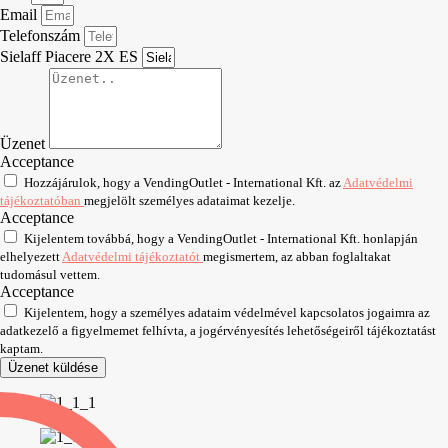
Email
Telefonszám
Sielaff Piacere 2X ES
Üzenet
Acceptance
Hozzájárulok, hogy a VendingOutlet - International Kft. az
Adatvédelmi
tájékoztatóban
megjelölt személyes adataimat kezelje.
Acceptance
Kijelentem továbbá, hogy a VendingOutlet - International Kft. honlapján
elhelyezett
Adatvédelmi tájékoztatót
megismertem, az abban foglaltakat
tudomásul vettem.
Acceptance
Kijelentem, hogy a személyes adataim védelmével kapcsolatos jogaimra az
adatkezelő a figyelmemet felhívta, a jogérvényesítés lehetőségeiről tájékoztatást
kaptam.
Üzenet küldése