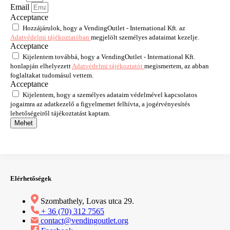
Email
Acceptance
Hozzájárulok, hogy a VendingOutlet - International Kft. az
Adatvédelmi tájékoztatóban
megjelölt személyes adataimat kezelje.
Acceptance
Kijelentem továbbá, hogy a VendingOutlet - International Kft.
honlapján elhelyezett
Adatvédelmi tájékoztatót
megismertem, az abban
foglaltakat tudomásul vettem.
Acceptance
Kijelentem, hogy a személyes adataim védelmével kapcsolatos
jogaimra az adatkezelő a figyelmemet felhívta, a jogérvényesítés
lehetőségeiről tájékoztatást kaptam.
Mehet
Elérhetőségek
Szombathely, Lovas utca 29.
+ 36 (70) 312 7565
contact@vendingoutlet.org