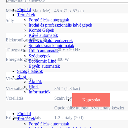
Strukturális jellemzők
Főoldal
Méretek (Sz x Ma x Mé)
45 x 71 x 57 cm
Termékek
Forgótálcás automaták
Súly
68 kg
Irodai és professzionális kávégépek
Kombi Gépek
Kávé automaták
Elektronikus jellemzők
Pénzvizsgáló rendszerek
Spirálos snack automaták
Tápegység
230 V / 50 Hz
Üdítő automaták
Szódagépek
Energiafogyasztás
2300 W
Economic Line
Egyéb automaták
Szolgáltatások
Blog
Vízcsatlakozás
Akciók
Hírek
Vízcsatlakozás
3/4 ” (1-8 bar)
Információk
Vízellátás
Szabvány: vízellátás
Kapcsolat
Opcionális: különálló víztartály készlet
Főoldal
Különálló víztartály
1-2 tartály (20 l)
Termékek
Forgótálcás automaták