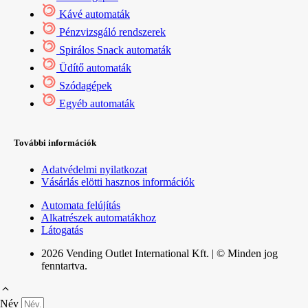
Kávé automaták
Pénzvizsgáló rendszerek
Spirálos Snack automaták
Üdítő automaták
Szódagépek
Egyéb automaták
További információk
Adatvédelmi nyilatkozat
Vásárlás elötti hasznos információk
Automata felújítás
Alkatrészek automatákhoz
Látogatás
2026 Vending Outlet International Kft. | © Minden jog
fenntartva.
Név