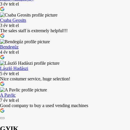
3 év telt el
Csaba Geosits
3 év telt el
The sales staff is extremely helpful!!!
Bendegúz
4 év telt el
László Hadászi
5 év telt el
Nice costumer service, huge selection!
A Pavlic
7 év telt el
Good company to buy a used vending machines
GYIK