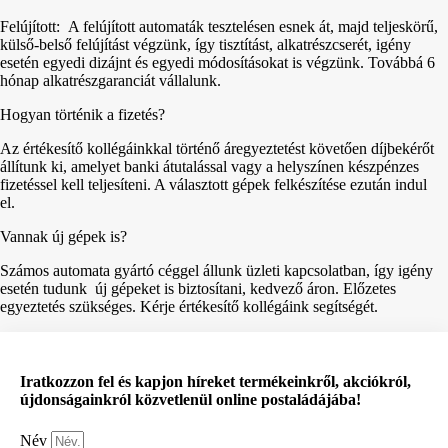
Felújított: A felújított automaták tesztelésen esnek át, majd teljeskörű,
külső-belső felújítást végzünk, így tisztítást, alkatrészcserét, igény
esetén egyedi dizájnt és egyedi módosításokat is végzünk. Továbbá 6
hónap alkatrészgaranciát vállalunk.
Hogyan történik a fizetés?
Az értékesítő kollégáinkkal történő áregyeztetést követően díjbekérőt
állítunk ki, amelyet banki átutalással vagy a helyszínen készpénzes
fizetéssel kell teljesíteni. A választott gépek felkészítése ezután indul
el.
Vannak új gépek is?
Számos automata gyártó céggel állunk üzleti kapcsolatban, így igény
esetén tudunk új gépeket is biztosítani, kedvező áron. Előzetes
egyeztetés szükséges. Kérje értékesítő kollégáink segítségét.
Iratkozzon fel és kapjon híreket termékeinkről, akciókról,
újdonságainkról közvetlenül online postaládájába!
Név