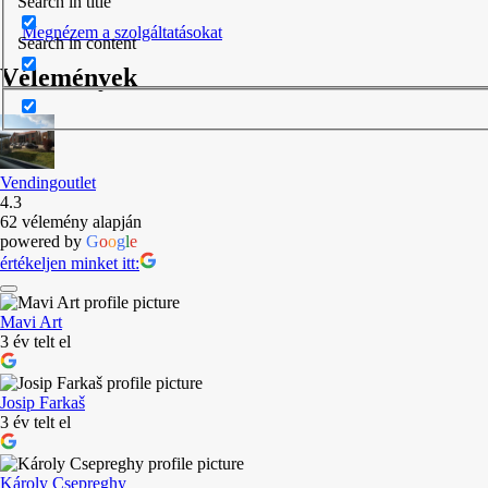
Search in title
Megnézem a szolgáltatásokat
Search in content
Vélemények
Vendingoutlet
4.3
62 vélemény alapján
powered by
G
o
o
g
l
e
értékeljen minket itt:
Mavi Art
3 év telt el
Josip Farkaš
3 év telt el
Károly Csepreghy