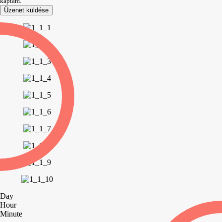
kaptam.
Üzenet küldése
Day
Hour
Minute