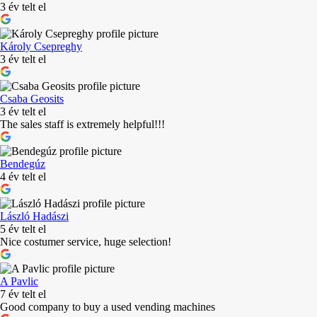
3 év telt el
Károly Csepreghy
3 év telt el
Csaba Geosits
3 év telt el
The sales staff is extremely helpful!!!
Bendegúz
4 év telt el
László Hadászi
5 év telt el
Nice costumer service, huge selection!
A Pavlic
7 év telt el
Good company to buy a used vending machines