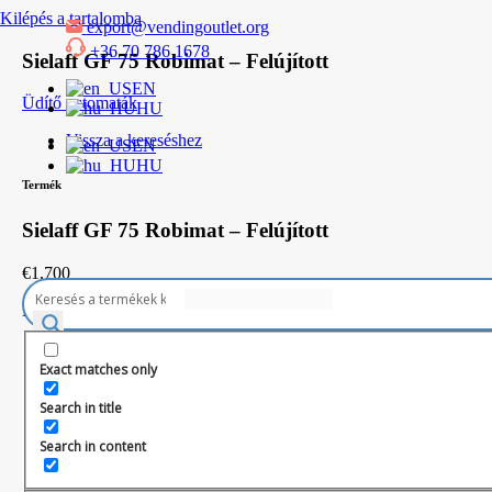
Kilépés a tartalomba
export@vendingoutlet.org
+36 70 786 1678
Sielaff GF 75 Robimat – Felújított
EN
Üdítő automaták
HU
Vissza a kereséshez
EN
HU
Termék
Sielaff GF 75 Robimat – Felújított
€
1,700
Elfogyott
Technikai adatok
Exact matches only
Search in title
Szélesség
75cm
Search in content
Mélység
88cm