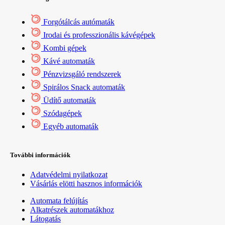
Forgótálcás autómaták
Irodai és professzionális kávégépek
Kombi gépek
Kávé automaták
Pénzvizsgáló rendszerek
Spirálos Snack automaták
Üdítő automaták
Szódagépek
Egyéb automaták
További információk
Adatvédelmi nyilatkozat
Vásárlás elötti hasznos információk
Automata felújítás
Alkatrészek automatákhoz
Látogatás