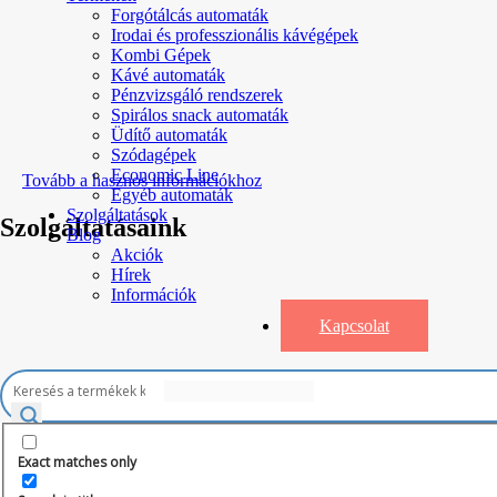
Forgótálcás automaták
Irodai és professzionális kávégépek
Kombi Gépek
Kávé automaták
Pénzvizsgáló rendszerek
Spirálos snack automaták
Üdítő automaták
Szódagépek
Economic Line
Tovább a hasznos információkhoz
Egyéb automaták
Szolgáltatások
Szolgáltatásaink
Blog
Akciók
Hírek
Információk
Kapcsolat
Exact matches only