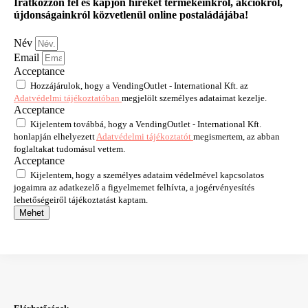
Iratkozzon fel és kapjon híreket termékeinkről, akciókról,
újdonságainkról közvetlenül online postaládájába!
Név
Email
Acceptance
Hozzájárulok, hogy a VendingOutlet - International Kft. az
Adatvédelmi tájékoztatóban
megjelölt személyes adataimat kezelje.
Acceptance
Kijelentem továbbá, hogy a VendingOutlet - International Kft.
honlapján elhelyezett
Adatvédelmi tájékoztatót
megismertem, az abban
foglaltakat tudomásul vettem.
Acceptance
Kijelentem, hogy a személyes adataim védelmével kapcsolatos
jogaimra az adatkezelő a figyelmemet felhívta, a jogérvényesítés
lehetőségeiről tájékoztatást kaptam.
Mehet