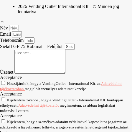
2026 Vending Outlet International Kft. | © Minden jog
fenntartva.
Név
Email
Telefonszám
Sielaff GF 75 Robimat – Felújított
Üzenet
Acceptance
Hozzájárulok, hogy a VendingOutlet - International Kft. az
Adatvédelmi
tájékoztatóban
megjelölt személyes adataimat kezelje.
Acceptance
Kijelentem továbbá, hogy a VendingOutlet - International Kft. honlapján
elhelyezett
Adatvédelmi tájékoztatót
megismertem, az abban foglaltakat
tudomásul vettem.
Acceptance
Kijelentem, hogy a személyes adataim védelmével kapcsolatos jogaimra az
adatkezelő a figyelmemet felhívta, a jogérvényesítés lehetőségeiről tájékoztatást