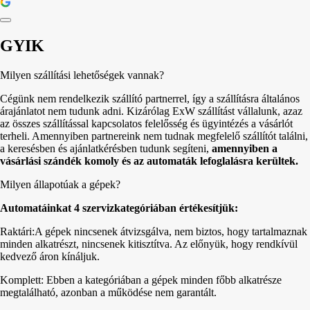
GYIK
Milyen szállítási lehetőségek vannak?
Cégünk nem rendelkezik szállító partnerrel, így a szállításra általános
árajánlatot nem tudunk adni. Kizárólag ExW szállítást vállalunk, azaz
az összes szállítással kapcsolatos felelősség és ügyintézés a vásárlót
terheli. Amennyiben partnereink nem tudnak megfelelő szállítót találni,
a keresésben és ajánlatkérésben tudunk segíteni,
amennyiben a
vásárlási szándék komoly és az automaták lefoglalásra kerültek.
Milyen állapotúak a gépek?
Automatáinkat 4 szervizkategóriában értékesítjük:
Raktári:A gépek nincsenek átvizsgálva, nem biztos, hogy tartalmaznak
minden alkatrészt, nincsenek kitisztítva. Az előnyük, hogy rendkívül
kedvező áron kínáljuk.
Komplett: Ebben a kategóriában a gépek minden főbb alkatrésze
megtalálható, azonban a működése nem garantált.