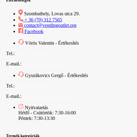
Elérhetőségek
Szombathely, Lovas utca 29.
+ 36 (70) 312 7565
contact@vendingoutlet.org
Facebook
Vörös Valentin - Értékesítés
Tel.:
+36 (70) 312 7565
E-mail.:
sales@vendingoutlet.org
Gyurákovics Gergő - Értékesítés
Tel.:
+36 (70) 786 1678
E-mail.:
export@vendingoutlet.org
Nyitvatartás
Hétfő - Csütörtök: 7:30-16:00
Péntek: 7:30-13:30
Termék kategóriák