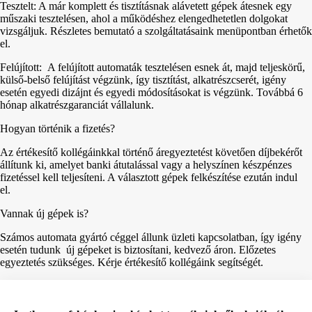
Tesztelt: A már komplett és tisztításnak alávetett gépek átesnek egy
műszaki tesztelésen, ahol a működéshez elengedhetetlen dolgokat
vizsgáljuk. Részletes bemutató a szolgáltatásaink menüpontban érhetők
el.
Felújított: A felújított automaták tesztelésen esnek át, majd teljeskörű,
külső-belső felújítást végzünk, így tisztítást, alkatrészcserét, igény
esetén egyedi dizájnt és egyedi módosításokat is végzünk. Továbbá 6
hónap alkatrészgaranciát vállalunk.
Hogyan történik a fizetés?
Az értékesítő kollégáinkkal történő áregyeztetést követően díjbekérőt
állítunk ki, amelyet banki átutalással vagy a helyszínen készpénzes
fizetéssel kell teljesíteni. A választott gépek felkészítése ezután indul
el.
Vannak új gépek is?
Számos automata gyártó céggel állunk üzleti kapcsolatban, így igény
esetén tudunk új gépeket is biztosítani, kedvező áron. Előzetes
egyeztetés szükséges. Kérje értékesítő kollégáink segítségét.