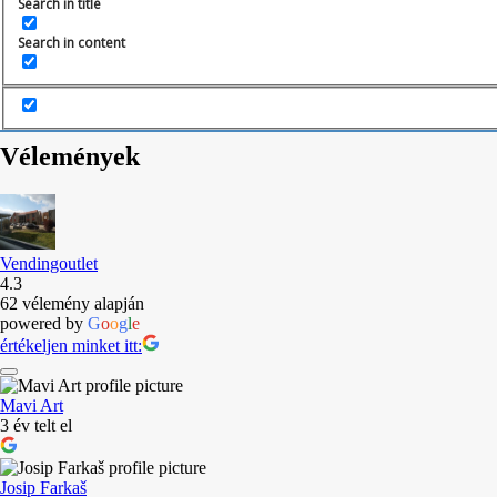
Search in title
Search in content
Megnézem a szolgáltatásokat
Vélemények
Vendingoutlet
4.3
62 vélemény alapján
powered by
G
o
o
g
l
e
értékeljen minket itt:
Mavi Art
3 év telt el
Josip Farkaš