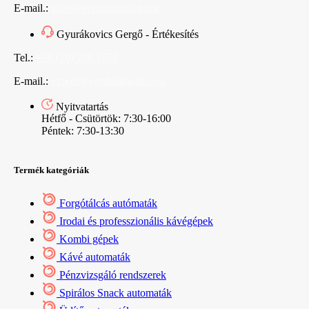
E-mail.:
sales@vendingoutlet.org
Gyurákovics Gergő - Értékesítés
Tel.:
+36 (70) 786 1678
E-mail.:
export@vendingoutlet.org
Nyitvatartás
Hétfő - Csütörtök: 7:30-16:00
Péntek: 7:30-13:30
Termék kategóriák
Forgótálcás autómaták
Irodai és professzionális kávégépek
Kombi gépek
Kávé automaták
Pénzvizsgáló rendszerek
Spirálos Snack automaták