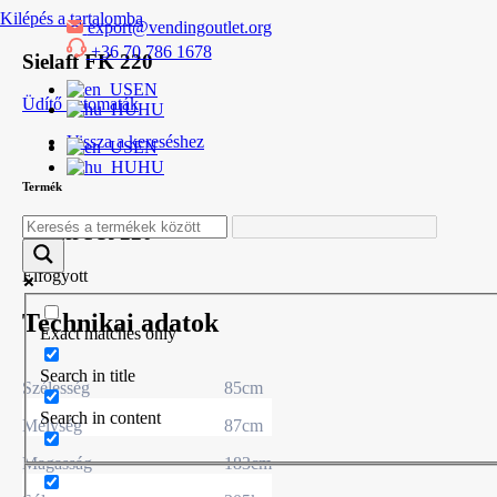
Kilépés a tartalomba
export@vendingoutlet.org
+36 70 786 1678
Sielaff FK 220
EN
Üdítő automaták
HU
Vissza a kereséshez
EN
HU
Termék
Sielaff FK 220
Elfogyott
Technikai adatok
Exact matches only
Search in title
Szélesség
85cm
Search in content
Mélység
87cm
Magasság
183cm