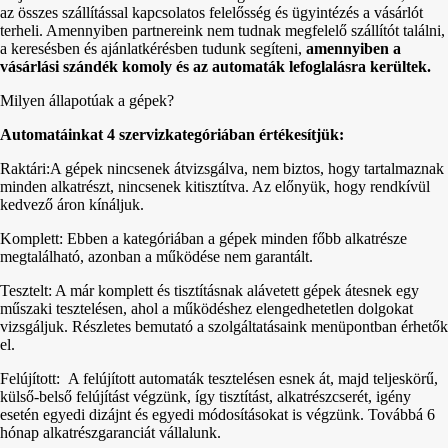
az összes szállítással kapcsolatos felelősség és ügyintézés a vásárlót
terheli. Amennyiben partnereink nem tudnak megfelelő szállítót találni,
a keresésben és ajánlatkérésben tudunk segíteni,
amennyiben a
vásárlási szándék komoly és az automaták lefoglalásra kerültek.
Milyen állapotúak a gépek?
Automatáinkat 4 szervizkategóriában értékesítjük:
Raktári:A gépek nincsenek átvizsgálva, nem biztos, hogy tartalmaznak
minden alkatrészt, nincsenek kitisztítva. Az előnyük, hogy rendkívül
kedvező áron kínáljuk.
Komplett: Ebben a kategóriában a gépek minden főbb alkatrésze
megtalálható, azonban a működése nem garantált.
Tesztelt: A már komplett és tisztításnak alávetett gépek átesnek egy
műszaki tesztelésen, ahol a működéshez elengedhetetlen dolgokat
vizsgáljuk. Részletes bemutató a szolgáltatásaink menüpontban érhetők
el.
Felújított: A felújított automaták tesztelésen esnek át, majd teljeskörű,
külső-belső felújítást végzünk, így tisztítást, alkatrészcserét, igény
esetén egyedi dizájnt és egyedi módosításokat is végzünk. Továbbá 6
hónap alkatrészgaranciát vállalunk.