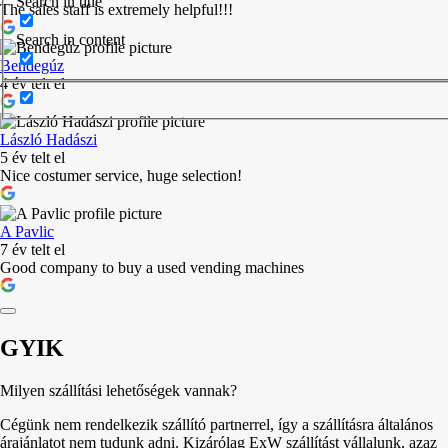
Search in title
The sales staff is extremely helpful!!!
Search in content
Bendegúz
4 év telt el
László Hadászi
5 év telt el
Nice costumer service, huge selection!
A Pavlic
7 év telt el
Good company to buy a used vending machines
GYIK
Milyen szállítási lehetőségek vannak?
Cégünk nem rendelkezik szállító partnerrel, így a szállításra általános
árajánlatot nem tudunk adni. Kizárólag ExW szállítást vállalunk, azaz