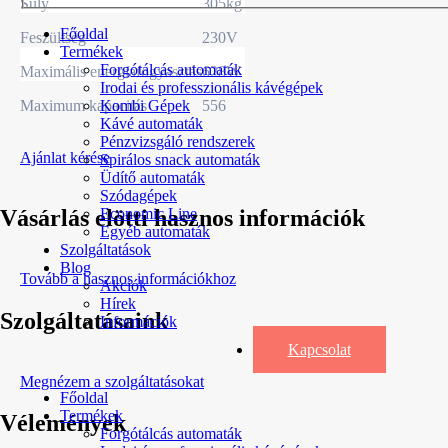
Súly
305kg
Főoldal
Feszültség
230V
Termékek
Forgótálcás automaták
Maximális energiafogyasztás
628W
Irodai és professzionális kávégépek
Maximum kapacitás
556
Kombi Gépek
Kávé automaták
Pénzvizsgáló rendszerek
Ajánlat kérése
Spirálos snack automaták
Üdítő automaták
Szódagépek
Vásárlás elötti hasznos információk
Economic Line
Egyéb automaták
Szolgáltatások
Blog
Tovább a hasznos információkhoz
Akciók
Hírek
Szolgáltatásaink
Információk
Kapcsolat
Megnézem a szolgáltatásokat
Főoldal
Termékek
Vélemények
Forgótálcás automaták