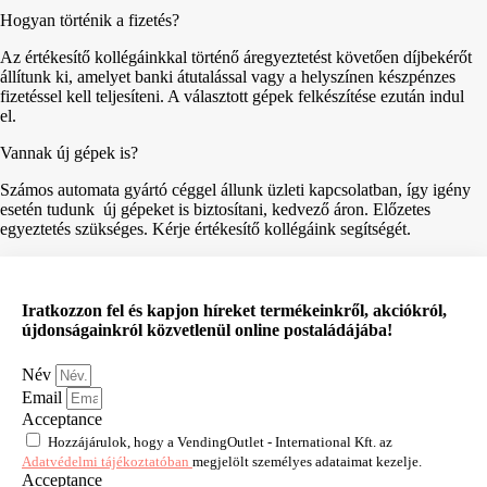
Hogyan történik a fizetés?
Az értékesítő kollégáinkkal történő áregyeztetést követően díjbekérőt
állítunk ki, amelyet banki átutalással vagy a helyszínen készpénzes
fizetéssel kell teljesíteni. A választott gépek felkészítése ezután indul
el.
Vannak új gépek is?
Számos automata gyártó céggel állunk üzleti kapcsolatban, így igény
esetén tudunk új gépeket is biztosítani, kedvező áron. Előzetes
egyeztetés szükséges. Kérje értékesítő kollégáink segítségét.
Iratkozzon fel és kapjon híreket termékeinkről, akciókról,
újdonságainkról közvetlenül online postaládájába!
Név
Email
Acceptance
Hozzájárulok, hogy a VendingOutlet - International Kft. az
Adatvédelmi tájékoztatóban
megjelölt személyes adataimat kezelje.
Acceptance