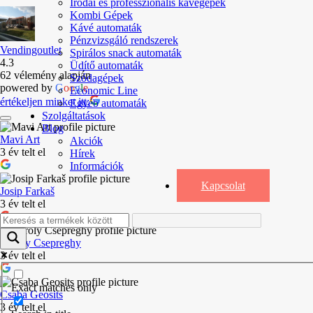
Irodai és professzionális kávégépek
Kombi Gépek
Kávé automaták
Pénzvizsgáló rendszerek
Vendingoutlet
Spirálos snack automaták
4.3
Üdítő automaták
62 vélemény alapján
Szódagépek
powered by
G
o
o
g
l
e
Economic Line
értékeljen minket itt:
Egyéb automaták
Szolgáltatások
Blog
Mavi Art
Akciók
3 év telt el
Hírek
Információk
Kapcsolat
Josip Farkaš
3 év telt el
Károly Csepreghy
3 év telt el
Exact matches only
Csaba Geosits
3 év telt el