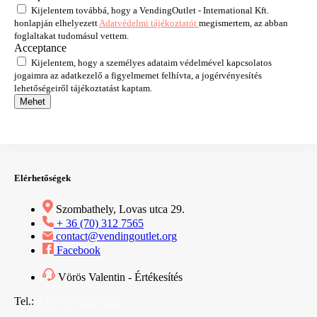
Kijelentem továbbá, hogy a VendingOutlet - International Kft.
honlapján elhelyezett
Adatvédelmi tájékoztatót
megismertem, az abban
foglaltakat tudomásul vettem.
Acceptance
Kijelentem, hogy a személyes adataim védelmével kapcsolatos
jogaimra az adatkezelő a figyelmemet felhívta, a jogérvényesítés
lehetőségeiről tájékoztatást kaptam.
Mehet
Elérhetőségek
Szombathely, Lovas utca 29.
+ 36 (70) 312 7565
contact@vendingoutlet.org
Facebook
Vörös Valentin - Értékesítés
Tel.:
+36 (70) 312 7565