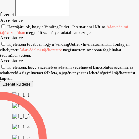
Üzenet
Acceptance
Hozzájárulok, hogy a VendingOutlet - International Kft. az
Adatvédelmi
tájékoztatóban
megjelölt személyes adataimat kezelje.
Acceptance
Kijelentem továbbá, hogy a VendingOutlet - International Kft. honlapján
elhelyezett
Adatvédelmi tájékoztatót
megismertem, az abban foglaltakat
tudomásul vettem.
Acceptance
Kijelentem, hogy a személyes adataim védelmével kapcsolatos jogaimra az
adatkezelő a figyelmemet felhívta, a jogérvényesítés lehetőségeiről tájékoztatást
kaptam.
Üzenet küldése