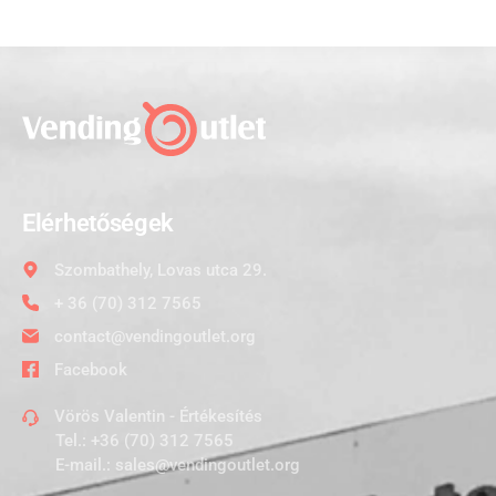
Elérhetőségek
Szombathely, Lovas utca 29.
+ 36 (70) 312 7565
contact@vendingoutlet.org
Facebook
Vörös Valentin - Értékesítés
Tel.:
+36 (70) 312 7565
E-mail.:
sales@vendingoutlet.org