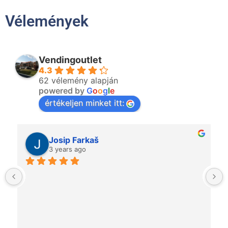
Vélemények
Vendingoutlet
4.3
62 vélemény alapján
powered by
G
o
o
g
l
e
értékeljen minket itt:
Josip Farkaš
3 years ago