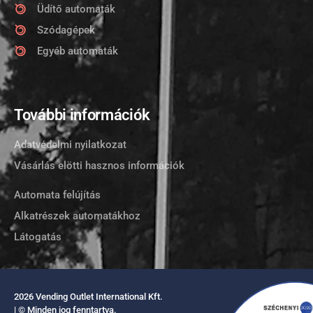
Üdítő automaták
Szódagépek
Egyéb automaták
További információk
Adatvédelmi nyilatkozat
Vásárlás elötti hasznos információk
Automata felújítás
Alkatrészek automatákhoz
Látogatás
2026 Vending Outlet International Kft.
| © Minden jog fenntartva.