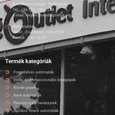
Gyurákovics Gergő - Értékesítés
Tel.:
+36 (70) 786 1678
E-mail.:
export@vendingoutlet.org
Nyitvatartás
Hétfő - Csütörtök: 7:30-16:00
Péntek: 7:30-13:30
Termék kategóriák
Forgótálcás autómaták
Irodai és professzionális kávégépek
Kombi gépek
Kávé automaták
Pénzvizsgáló rendszerek
Spirálos Snack automaták