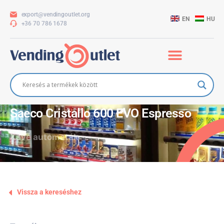
export@vendingoutlet.org
EN
HU
+36 70 786 1678
Saeco Cristallo 600 EVO Espresso
Kávé automaták
Vissza a kereséshez