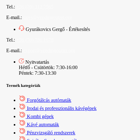
Tel.:
+36 (70) 312 7565
E-mail.:
sales@vendingoutlet.org
Gyurákovics Gergő - Értékesítés
Tel.:
+36 (70) 786 1678
E-mail.:
export@vendingoutlet.org
Nyitvatartás
Hétfő - Csütörtök: 7:30-16:00
Péntek: 7:30-13:30
Termék kategóriák
Forgótálcás autómaták
Irodai és professzionális kávégépek
Kombi gépek
Kávé automaták
Pénzvizsgáló rendszerek