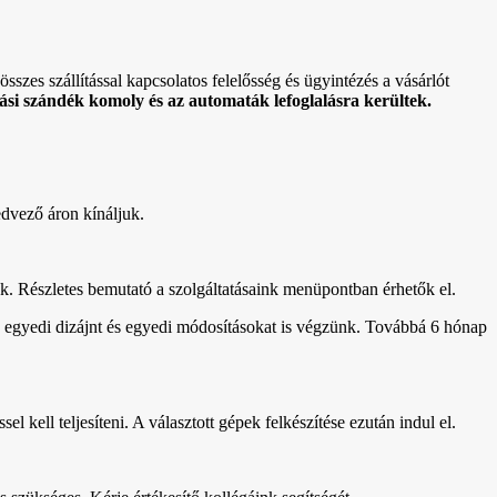
sszes szállítással kapcsolatos felelősség és ügyintézés a vásárlót
si szándék komoly és az automaták lefoglalásra kerültek.
edvező áron kínáljuk.
uk. Részletes bemutató a szolgáltatásaink menüpontban érhetők el.
setén egyedi dizájnt és egyedi módosításokat is végzünk. Továbbá 6 hónap
el kell teljesíteni. A választott gépek felkészítése ezután indul el.