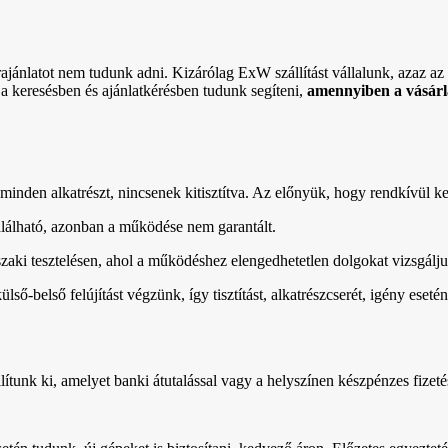
rajánlatot nem tudunk adni. Kizárólag ExW szállítást vállalunk, azaz az ö
 a keresésben és ajánlatkérésben tudunk segíteni,
amennyiben a vásárlá
minden alkatrészt, nincsenek kitisztítva. Az előnyük, hogy rendkívül k
lálható, azonban a működése nem garantált.
űszaki tesztelésen, ahol a működéshez elengedhetetlen dolgokat vizsgálj
 külső-belső felújítást végzünk, így tisztítást, alkatrészcserét, igény e
ítunk ki, amelyet banki átutalással vagy a helyszínen készpénzes fizetéss