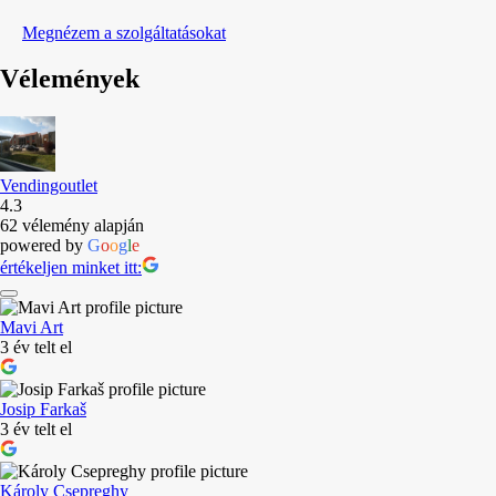
Megnézem a szolgáltatásokat
Vélemények
Vendingoutlet
4.3
62 vélemény alapján
powered by
G
o
o
g
l
e
értékeljen minket itt:
Mavi Art
3 év telt el
Josip Farkaš
3 év telt el
Károly Csepreghy