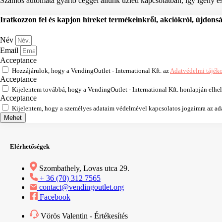
Számos automata gyártó céggel állunk üzleti kapcsolatban, így igény ese
Iratkozzon fel és kapjon híreket termékeinkről, akciókról, újdons
Név
Email
Acceptance
Hozzájárulok, hogy a VendingOutlet - International Kft. az
Adatvédelmi tájék
Acceptance
Kijelentem továbbá, hogy a VendingOutlet - International Kft. honlapján elhe
Acceptance
Kijelentem, hogy a személyes adataim védelmével kapcsolatos jogaimra az adat
Mehet
Elérhetőségek
Szombathely, Lovas utca 29.
+ 36 (70) 312 7565
contact@vendingoutlet.org
Facebook
Vörös Valentin - Értékesítés