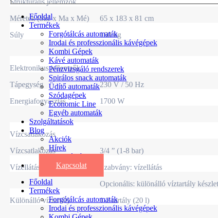
Strukturális jellemzők
Főoldal
Méretek (Szé x Ma x Mé)
65 x 183 x 81 cm
Termékek
Forgótálcás automaták
Súly
160 kg
Irodai és professzionális kávégépek
Kombi Gépek
Kávé automaták
Elektronikus jellemzők
Pénzvizsgáló rendszerek
Spirálos snack automaták
Tápegység
230 V / 50 Hz
Üdítő automaták
Szódagépek
Energiafogyasztás
1700 W
Economic Line
Egyéb automaták
Szolgáltatások
Blog
Vízcsatlakozás
Akciók
Hírek
Vízcsatlakozás
3/4 ” (1-8 bar)
Információk
Kapcsolat
Vízellátás
Szabvány: vízellátás
Főoldal
Opcionális: különálló víztartály készle
Termékek
Forgótálcás automaták
Különálló víztartály
1-2 tartály (20 l)
Irodai és professzionális kávégépek
Kombi Gépek