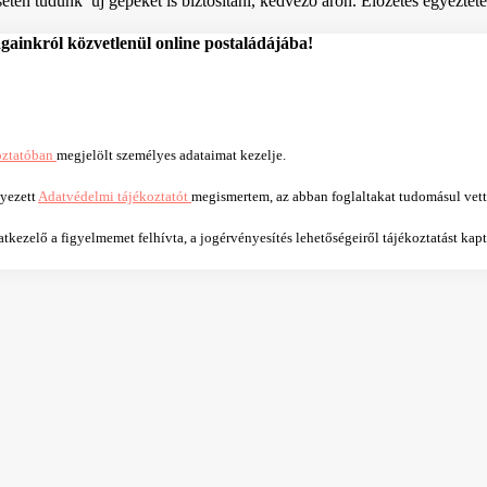
tén tudunk új gépeket is biztosítani, kedvező áron. Előzetes egyeztetés
ágainkról közvetlenül online postaládájába!
oztatóban
megjelölt személyes adataimat kezelje.
lyezett
Adatvédelmi tájékoztatót
megismertem, az abban foglaltakat tudomásul vet
kezelő a figyelmemet felhívta, a jogérvényesítés lehetőségeiről tájékoztatást kap