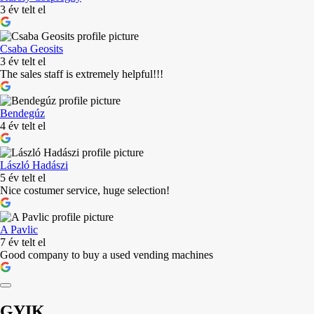
3 év telt el
Csaba Geosits
3 év telt el
The sales staff is extremely helpful!!!
Bendegúz
4 év telt el
László Hadászi
5 év telt el
Nice costumer service, huge selection!
A Pavlic
7 év telt el
Good company to buy a used vending machines
GYIK