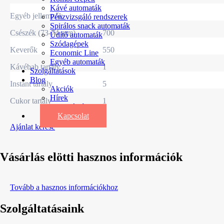
Kávé automaták
Egyéb jellemzők
Pénzvizsgáló rendszerek
Spirálos snack automaták
Csészék (73-74 mm)
700
Üdítő automaták
Szódagépek
Keverők
550
Economic Line
Egyéb automaták
Kávébab tartály
1
Szolgáltatások
Blog
Instant tartály
5
Akciók
Hírek
Cukor tartály
1
Információk
Kapcsolat
Ajánlat kérése
Vásárlás elötti hasznos információk
Tovább a hasznos információkhoz
Szolgáltatásaink