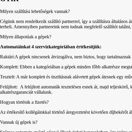
Milyen szállítási lehetőségek vannak?
Cégünk nem rendelkezik szállító partnerrel, így a szállításra általános á
terheli. Amennyiben partnereink nem tudnak megfelelő szállítót találni,
Milyen állapotúak a gépek?
Automatáinkat 4 szervizkategóriában értékesítjük:
Raktári:A gépek nincsenek átvizsgálva, nem biztos, hogy tartalmaznak 
Komplett: Ebben a kategóriában a gépek minden főbb alkatrésze megta
Tesztelt: A már komplett és tisztításnak alávetett gépek átesnek egy m
Felújított: A felújított automaták tesztelésen esnek át, majd teljeskörű,
alkatrészgaranciát vállalunk.
Hogyan történik a fizetés?
Az értékesítő kollégáinkkal történő áregyeztetést követően díjbekérőt áll
Vannak új gépek is?