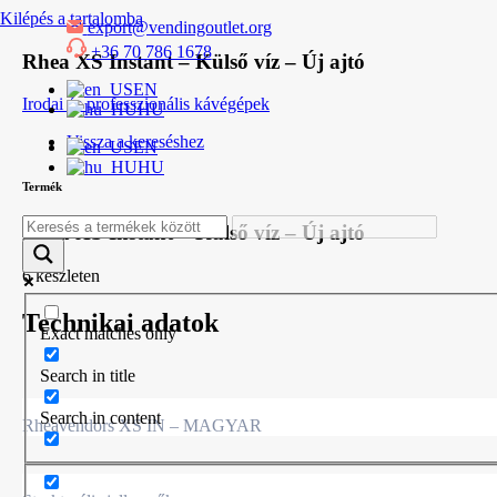
Kilépés a tartalomba
export@vendingoutlet.org
+36 70 786 1678
Rhea XS Instant – Külső víz – Új ajtó
EN
Irodai és professzionális kávégépek
HU
Vissza a kereséshez
EN
HU
Termék
Rhea XS Instant – Külső víz – Új ajtó
6 készleten
Technikai adatok
Exact matches only
Search in title
Search in content
Rheavendors XS IN – MAGYAR