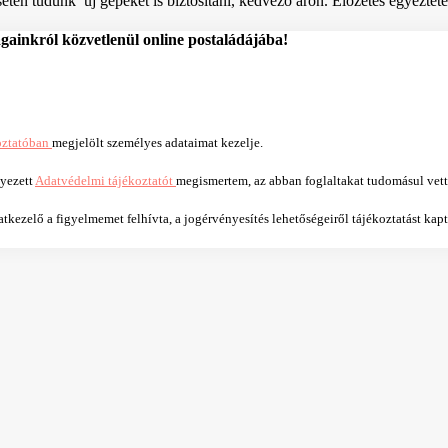
tén tudunk új gépeket is biztosítani, kedvező áron. Előzetes egyeztetés
ágainkról közvetlenül online postaládájába!
oztatóban
megjelölt személyes adataimat kezelje.
lyezett
Adatvédelmi tájékoztatót
megismertem, az abban foglaltakat tudomásul vet
kezelő a figyelmemet felhívta, a jogérvényesítés lehetőségeiről tájékoztatást kap