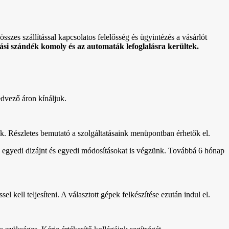
sszes szállítással kapcsolatos felelősség és ügyintézés a vásárlót
si szándék komoly és az automaták lefoglalásra kerültek.
edvező áron kínáljuk.
uk. Részletes bemutató a szolgáltatásaink menüpontban érhetők el.
setén egyedi dizájnt és egyedi módosításokat is végzünk. Továbbá 6 hónap
el kell teljesíteni. A választott gépek felkészítése ezután indul el.