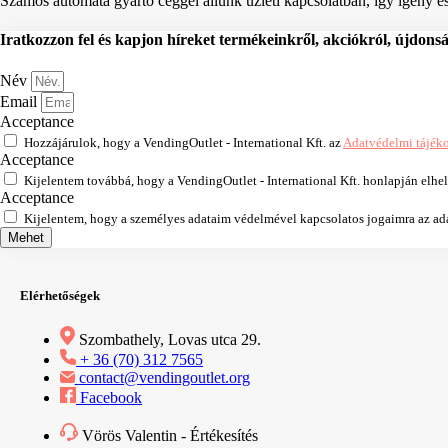
Számos automata gyártó céggel állunk üzleti kapcsolatban, így igény ese
Iratkozzon fel és kapjon híreket termékeinkről, akciókról, újdons
Név
Email
Acceptance
Hozzájárulok, hogy a VendingOutlet - International Kft. az
Adatvédelmi tájék
Acceptance
Kijelentem továbbá, hogy a VendingOutlet - International Kft. honlapján elhe
Acceptance
Kijelentem, hogy a személyes adataim védelmével kapcsolatos jogaimra az adat
Mehet
Elérhetőségek
Szombathely, Lovas utca 29.
+ 36 (70) 312 7565
contact@vendingoutlet.org
Facebook
Vörös Valentin - Értékesítés