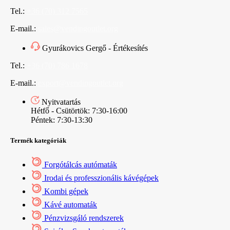
Tel.:
+36 (70) 312 7565
E-mail.:
sales@vendingoutlet.org
Gyurákovics Gergő - Értékesítés
Tel.:
+36 (70) 786 1678
E-mail.:
export@vendingoutlet.org
Nyitvatartás
Hétfő - Csütörtök: 7:30-16:00
Péntek: 7:30-13:30
Termék kategóriák
Forgótálcás autómaták
Irodai és professzionális kávégépek
Kombi gépek
Kávé automaták
Pénzvizsgáló rendszerek