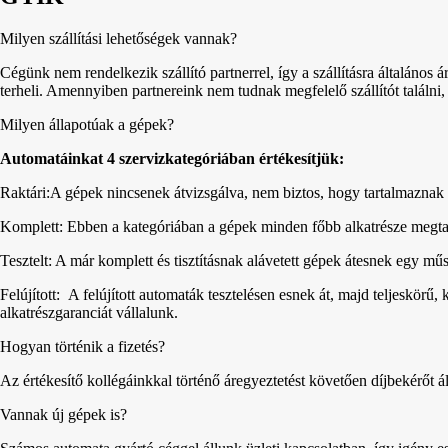
Milyen szállítási lehetőségek vannak?
Cégünk nem rendelkezik szállító partnerrel, így a szállításra általános á
terheli. Amennyiben partnereink nem tudnak megfelelő szállítót találni,
Milyen állapotúak a gépek?
Automatáinkat 4 szervizkategóriában értékesítjük:
Raktári:A gépek nincsenek átvizsgálva, nem biztos, hogy tartalmaznak 
Komplett: Ebben a kategóriában a gépek minden főbb alkatrésze megta
Tesztelt: A már komplett és tisztításnak alávetett gépek átesnek egy m
Felújított: A felújított automaták tesztelésen esnek át, majd teljeskörű,
alkatrészgaranciát vállalunk.
Hogyan történik a fizetés?
Az értékesítő kollégáinkkal történő áregyeztetést követően díjbekérőt áll
Vannak új gépek is?