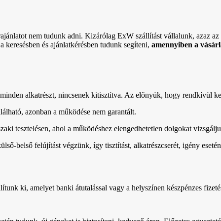
rajánlatot nem tudunk adni. Kizárólag ExW szállítást vállalunk, azaz az ö
 a keresésben és ajánlatkérésben tudunk segíteni,
amennyiben a vásárlá
minden alkatrészt, nincsenek kitisztítva. Az előnyük, hogy rendkívül k
lálható, azonban a működése nem garantált.
űszaki tesztelésen, ahol a működéshez elengedhetetlen dolgokat vizsgálj
 külső-belső felújítást végzünk, így tisztítást, alkatrészcserét, igény e
ítunk ki, amelyet banki átutalással vagy a helyszínen készpénzes fizetéss