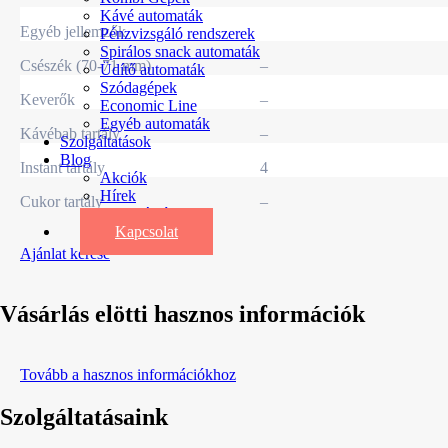
Kávé automaták
Egyéb jellemzők
Pénzvizsgáló rendszerek
Spirálos snack automaták
Csészék (70-71 mm)
–
Üdítő automaták
Szódagépek
Keverők
–
Economic Line
Egyéb automaták
Kávébab tartály
–
Szolgáltatások
Blog
Instant tartály
4
Akciók
Hírek
Cukor tartály
–
Információk
Kapcsolat
Ajánlat kérése
Vásárlás elötti hasznos információk
Tovább a hasznos információkhoz
Szolgáltatásaink