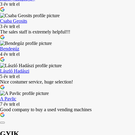
3 év telt el
Csaba Geosits
3 év telt el
The sales staff is extremely helpful!!!
Bendegúz
4 év telt el
László Hadászi
5 év telt el
Nice costumer service, huge selection!
A Pavlic
7 év telt el
Good company to buy a used vending machines
GYIK