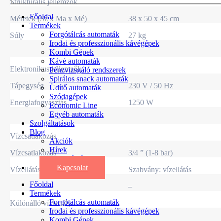
Strukturális jellemzők
Főoldal
Méretek (Sz x Ma x Mé)
38 x 50 x 45 cm
Termékek
Forgótálcás automaták
Súly
27 kg
Irodai és professzionális kávégépek
Kombi Gépek
Kávé automaták
Elektronikus jellemzők
Pénzvizsgáló rendszerek
Spirálos snack automaták
Tápegység
230 V / 50 Hz
Üdítő automaták
Szódagépek
Energiafogyasztás
1250 W
Economic Line
Egyéb automaták
Szolgáltatások
Blog
Vízcsatlakozás
Akciók
Hírek
Vízcsatlakozás
3/4 ” (1-8 bar)
Információk
Kapcsolat
Vízellátás
Szabvány: vízellátás
Főoldal
–
Termékek
Forgótálcás automaták
Különálló víztartály
–
Irodai és professzionális kávégépek
Kombi Gépek