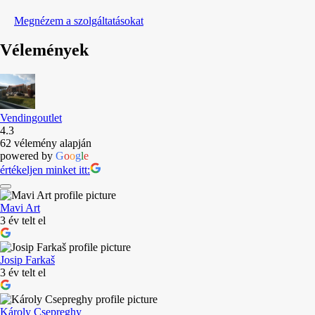
Megnézem a szolgáltatásokat
Vélemények
Vendingoutlet
4.3
62 vélemény alapján
powered by
G
o
o
g
l
e
értékeljen minket itt:
Mavi Art
3 év telt el
Josip Farkaš
3 év telt el
Károly Csepreghy