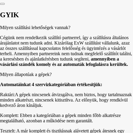
GYIK
Milyen szállítási lehetőségek vannak?
Cégünk nem rendelkezik szállító partnerrel, így a szállításra általános
árajánlatot nem tudunk adni. Kizárólag ExW szállítást vállalunk, azaz
az összes szállítással kapcsolatos felelősség és ügyintézés a vásárlót
terheli. Amennyiben partnereink nem tudnak megfelelő szállítót találni,
a keresésben és ajánlatkérésben tudunk segíteni,
amennyiben a
vásárlási szándék komoly és az automaták lefoglalásra kerültek.
Milyen állapotúak a gépek?
Automatáinkat 4 szervizkategóriában értékesítjük:
Raktári:A gépek nincsenek átvizsgálva, nem biztos, hogy tartalmaznak
minden alkatrészt, nincsenek kitisztítva. Az előnyük, hogy rendkívül
kedvező áron kínáljuk.
Komplett: Ebben a kategóriában a gépek minden főbb alkatrésze
megtalálható, azonban a működése nem garantált.
Tesztelt: A már komplett és tisztításnak alávetett gépek átesnek egy