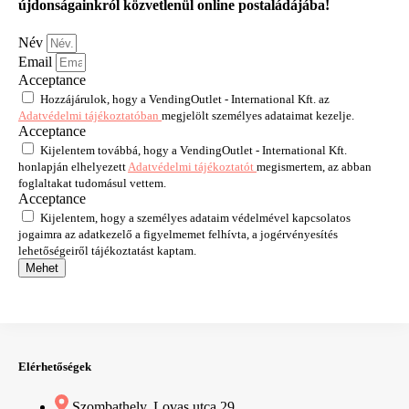
újdonságainkról közvetlenül online postaládájába!
Név
Email
Acceptance
Hozzájárulok, hogy a VendingOutlet - International Kft. az
Adatvédelmi tájékoztatóban
megjelölt személyes adataimat kezelje.
Acceptance
Kijelentem továbbá, hogy a VendingOutlet - International Kft.
honlapján elhelyezett
Adatvédelmi tájékoztatót
megismertem, az abban
foglaltakat tudomásul vettem.
Acceptance
Kijelentem, hogy a személyes adataim védelmével kapcsolatos
jogaimra az adatkezelő a figyelmemet felhívta, a jogérvényesítés
lehetőségeiről tájékoztatást kaptam.
Mehet
Elérhetőségek
Szombathely, Lovas utca 29.