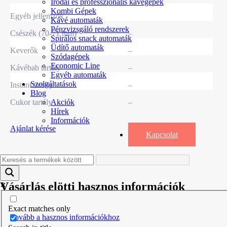
Irodai és professzionális kávégépek
Kombi Gépek
Egyéb jellemzők
Kávé automaták
Pénzvizsgáló rendszerek
Csészék (70-71 mm)
–
Spirálos snack automaták
Üdítő automaták
Keverők
–
Szódagépek
Economic Line
Kávébab tartály
–
Egyéb automaták
Szolgáltatások
Instant tartály
–
Blog
Cukor tartály
–
Akciók
Hírek
Információk
Ajánlat kérése
Kapcsolat
Vásárlás elötti hasznos információk
Exact matches only
Tovább a hasznos információkhoz