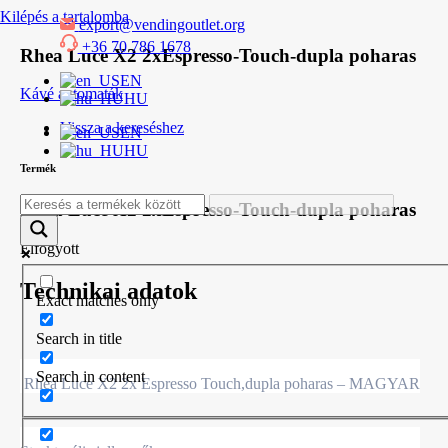
Kilépés a tartalomba
export@vendingoutlet.org
+36 70 786 1678
Rhea Luce X2 2xEspresso-Touch-dupla poharas
EN
Kávé automaták
HU
Vissza a kereséshez
EN
HU
Termék
Rhea Luce X2 2xEspresso-Touch-dupla poharas
Elfogyott
Technikai adatok
Exact matches only
Search in title
Search in content
Rhea Luce X2 2x Espresso Touch,dupla poharas – MAGYAR