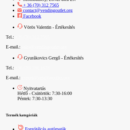
+ 36 (70) 312 7565
contact@vendingoutlet.org
Facebook
Vörös Valentin - Értékesítés
Tel.:
+36 (70) 312 7565
E-mail.:
sales@vendingoutlet.org
Gyurákovics Gergő - Értékesítés
Tel.:
+36 (70) 786 1678
E-mail.:
export@vendingoutlet.org
Nyitvatartás
Hétfő - Csütörtök: 7:30-16:00
Péntek: 7:30-13:30
Termék kategóriák
Forgótálcás autómaták