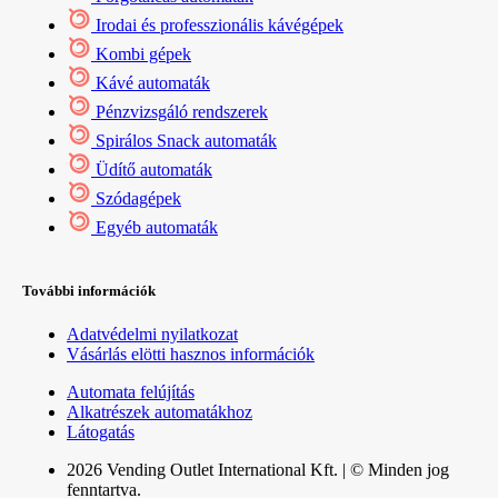
Irodai és professzionális kávégépek
Kombi gépek
Kávé automaták
Pénzvizsgáló rendszerek
Spirálos Snack automaták
Üdítő automaták
Szódagépek
Egyéb automaták
További információk
Adatvédelmi nyilatkozat
Vásárlás elötti hasznos információk
Automata felújítás
Alkatrészek automatákhoz
Látogatás
2026 Vending Outlet International Kft. | © Minden jog
fenntartva.