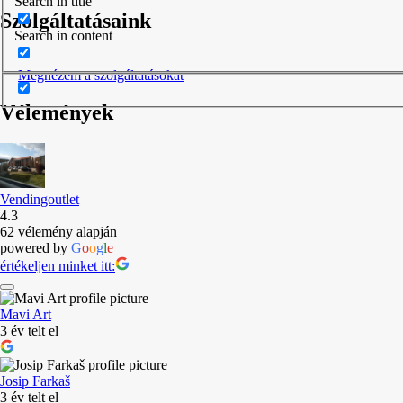
Search in title
Szolgáltatásaink
Search in content
Megnézem a szolgáltatásokat
Vélemények
Vendingoutlet
4.3
62 vélemény alapján
powered by
G
o
o
g
l
e
értékeljen minket itt:
Mavi Art
3 év telt el
Josip Farkaš
3 év telt el