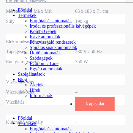
Strukturális jellemzők
Főoldal
Méretek (Sz x Ma x Mé)
65 x 183 x 71 cm
Termékek
Forgótálcás automaták
Súly
190 kg
Irodai és professzionális kávégépek
Kombi Gépek
Kávé automaták
Elektronikus jellemzők
Pénzvizsgáló rendszerek
Spirálos snack automaták
Tápegység
230 V / 50 Hz
Üdítő automaták
Szódagépek
Energiafogyasztás
350 W
Economic Line
Egyéb automaták
Szolgáltatások
Blog
Vízcsatlakozás
Akciók
Hírek
Vízcsatlakozás
–
Információk
Vízellátás
–
Kapcsolat
Főoldal
Különálló víztartály
–
Termékek
Forgótálcás automaták