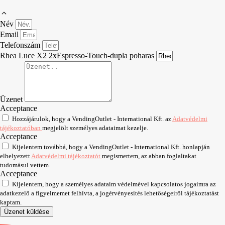
Név
Email
Telefonszám
Rhea Luce X2 2xEspresso-Touch-dupla poharas
Üzenet
Acceptance
Hozzájárulok, hogy a VendingOutlet - International Kft. az
Adatvédelmi
tájékoztatóban
megjelölt személyes adataimat kezelje.
Acceptance
Kijelentem továbbá, hogy a VendingOutlet - International Kft. honlapján
elhelyezett
Adatvédelmi tájékoztatót
megismertem, az abban foglaltakat
tudomásul vettem.
Acceptance
Kijelentem, hogy a személyes adataim védelmével kapcsolatos jogaimra az
adatkezelő a figyelmemet felhívta, a jogérvényesítés lehetőségeiről tájékoztatást
kaptam.
Üzenet küldése