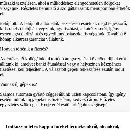
műszaki tesztelésen, ahol a működéshez elengedhetetlen dolgokat
vizsgáljuk. Részletes bemutató a szolgáltatásaink menüpontban érhetők
el.
Felújított: A felújított automaták tesztelésen esnek át, majd teljeskörű,
külső-belső felújítást végzünk, így tisztítást, alkatrészcserét, igény
esetén egyedi dizájnt és egyedi módosításokat is végzünk. Továbbá 6
hónap alkatrészgaranciát vállalunk.
Hogyan történik a fizetés?
Az értékesítő kollégáinkkal történő áregyeztetést követően díjbekérőt
állítunk ki, amelyet banki átutalással vagy a helyszínen készpénzes
fizetéssel kell teljesíteni. A választott gépek felkészítése ezután indul
el.
Vannak új gépek is?
Számos automata gyártó céggel állunk üzleti kapcsolatban, így igény
esetén tudunk új gépeket is biztosítani, kedvező áron. Előzetes
egyeztetés szükséges. Kérje értékesítő kollégáink segítségét.
Iratkozzon fel és kapjon híreket termékeinkről, akciókról,