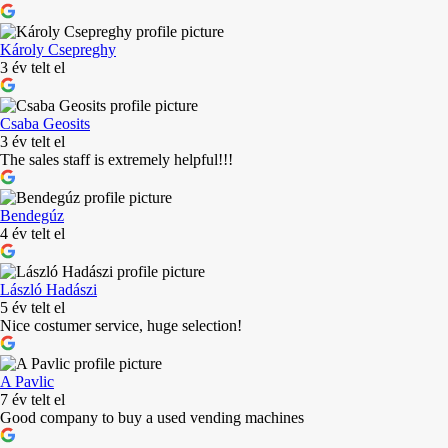
Károly Csepreghy
3 év telt el
Csaba Geosits
3 év telt el
The sales staff is extremely helpful!!!
Bendegúz
4 év telt el
László Hadászi
5 év telt el
Nice costumer service, huge selection!
A Pavlic
7 év telt el
Good company to buy a used vending machines