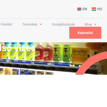
EN
HU
Főoldal
Termékek
Szolgáltatások
Blog
Kapcsolat
lső vizes