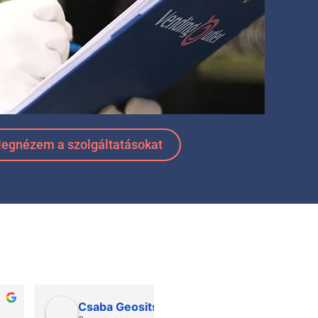
egnézem a szolgáltatásokat
László Hadászi
A Pavlic