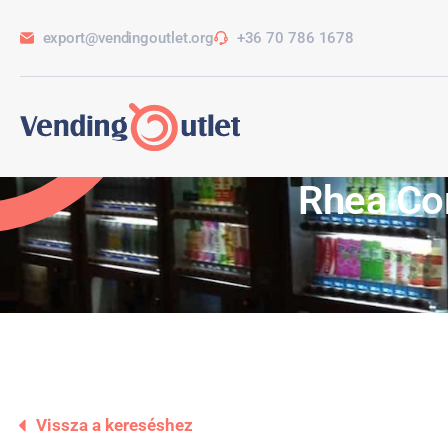
export@vendingoutlet.org
+36 70 786 1678
Rhea Com
Vissza a kereséshez