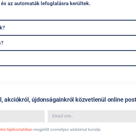
és az automaták lefoglalásra kerültek.
k?
s?
l, akciókról, újdonságainkról közvetlenül online pos
lmi tájékoztatóban
megjelölt személyes adataimat kezelje.