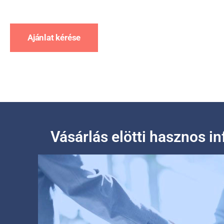
Ajánlat kérése
Vásárlás elötti hasznos i