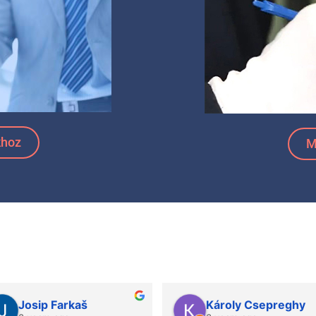
khoz
M
osits
Bendegúz