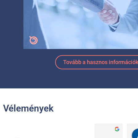
Tovább a hasznos információ
Vélemények
Károly Csepreghy
Csaba Ge