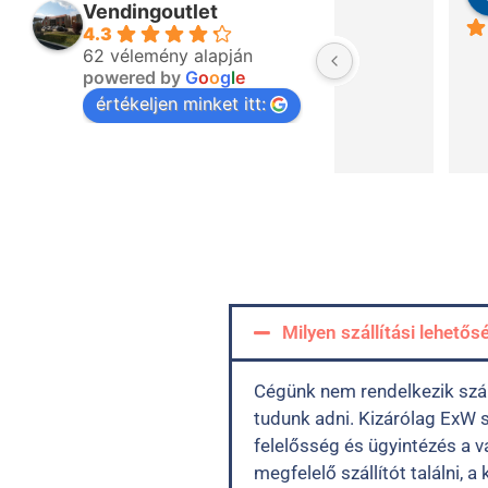
3 years ago
3 years ag
Vendingoutlet
4.3
The sales staff i
62 vélemény alapján
powered by
G
o
o
g
l
e
helpful!!!
értékeljen minket itt:
Milyen szállítási lehető
Cégünk nem rendelkezik szállí
tudunk adni. Kizárólag ExW sz
felelősség és ügyintézés a 
megfelelő szállítót találni, 