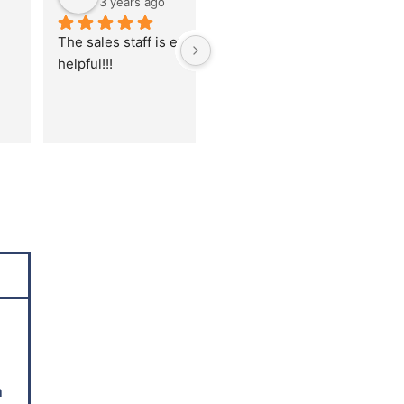
5 years ago
7 years ago
 costumer service, huge 
Good company to buy a used 
ction!
vending machines
n