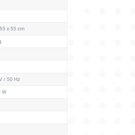
 55 x 55 cm
g
V / 50 Hz
0 W