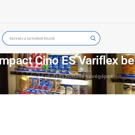
pact Cino ES Variflex be
Irodai és professzionális kávégépek