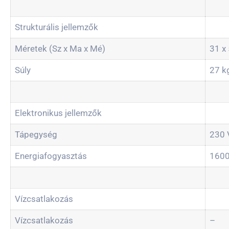
Strukturális jellemzők
Méretek (Sz x Ma x Mé)
31 x
Súly
27 k
Elektronikus jellemzők
Tápegység
230 
Energiafogyasztás
160
Vízcsatlakozás
Vízcsatlakozás
–