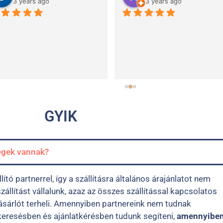
o
4 years ago
s extremely 
Nice
sele
GYIK
ségek vannak?
tó partnerrel, így a szállításra általános árajánlatot nem
állítást vállalunk, azaz az összes szállítással kapcsolatos
vásárlót terheli. Amennyiben partnereink nem tudnak
a keresésben és ajánlatkérésben tudunk segíteni,
amennyibe