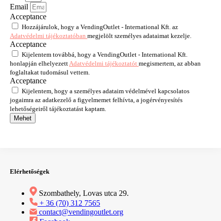
Email
Acceptance
Hozzájárulok, hogy a VendingOutlet - International Kft. az
Adatvédelmi tájékoztatóban
megjelölt személyes adataimat kezelje.
Acceptance
Kijelentem továbbá, hogy a VendingOutlet - International Kft.
honlapján elhelyezett
Adatvédelmi tájékoztatót
megismertem, az abban
foglaltakat tudomásul vettem.
Acceptance
Kijelentem, hogy a személyes adataim védelmével kapcsolatos
jogaimra az adatkezelő a figyelmemet felhívta, a jogérvényesítés
lehetőségeiről tájékoztatást kaptam.
Mehet
Elérhetőségek
Szombathely, Lovas utca 29.
+ 36 (70) 312 7565
contact@vendingoutlet.org