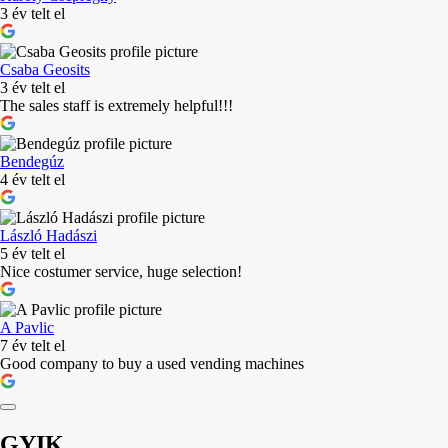
3 év telt el
Csaba Geosits
3 év telt el
The sales staff is extremely helpful!!!
Bendegúz
4 év telt el
László Hadászi
5 év telt el
Nice costumer service, huge selection!
A Pavlic
7 év telt el
Good company to buy a used vending machines
GYIK