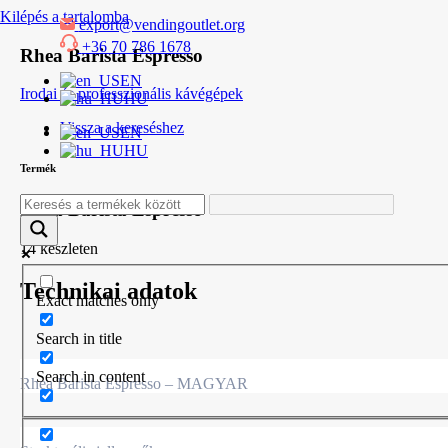
Kilépés a tartalomba
export@vendingoutlet.org
+36 70 786 1678
Rhea Barista Espresso
EN
Irodai és professzionális kávégépek
HU
Vissza a kereséshez
EN
HU
Termék
Rhea Barista Espresso
14 készleten
Technikai adatok
Exact matches only
Search in title
Search in content
Rhea Barista Espresso – MAGYAR