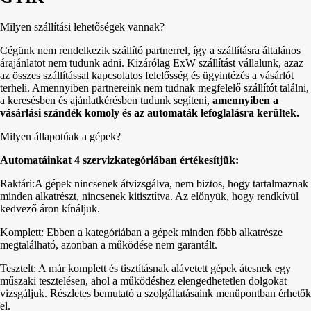
Milyen szállítási lehetőségek vannak?
Cégünk nem rendelkezik szállító partnerrel, így a szállításra általános
árajánlatot nem tudunk adni. Kizárólag ExW szállítást vállalunk, azaz
az összes szállítással kapcsolatos felelősség és ügyintézés a vásárlót
terheli. Amennyiben partnereink nem tudnak megfelelő szállítót találni,
a keresésben és ajánlatkérésben tudunk segíteni,
amennyiben a
vásárlási szándék komoly és az automaták lefoglalásra kerültek.
Milyen állapotúak a gépek?
Automatáinkat 4 szervizkategóriában értékesítjük:
Raktári:A gépek nincsenek átvizsgálva, nem biztos, hogy tartalmaznak
minden alkatrészt, nincsenek kitisztítva. Az előnyük, hogy rendkívül
kedvező áron kínáljuk.
Komplett: Ebben a kategóriában a gépek minden főbb alkatrésze
megtalálható, azonban a működése nem garantált.
Tesztelt: A már komplett és tisztításnak alávetett gépek átesnek egy
műszaki tesztelésen, ahol a működéshez elengedhetetlen dolgokat
vizsgáljuk. Részletes bemutató a szolgáltatásaink menüpontban érhetők
el.