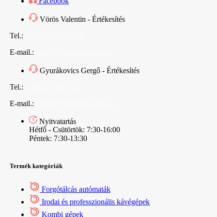
Facebook
Vörös Valentin - Értékesítés
Tel.:
+36 (70) 312 7565
E-mail.:
sales@vendingoutlet.org
Gyurákovics Gergő - Értékesítés
Tel.:
+36 (70) 786 1678
E-mail.:
export@vendingoutlet.org
Nyitvatartás
Hétfő - Csütörtök: 7:30-16:00
Péntek: 7:30-13:30
Termék kategóriák
Forgótálcás autómaták
Irodai és professzionális kávégépek
Kombi gépek