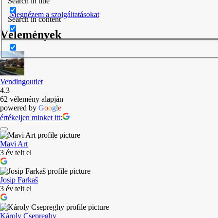
Search in title
Megnézem a szolgáltatásokat
Search in content
Vélemények
Vendingoutlet
4.3
62 vélemény alapján
powered by
G
o
o
g
l
e
értékeljen minket itt:
Mavi Art
3 év telt el
Josip Farkaš
3 év telt el
Károly Csepreghy