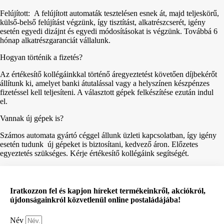
Felújított: A felújított automaták tesztelésen esnek át, majd teljeskörű,
külső-belső felújítást végzünk, így tisztítást, alkatrészcserét, igény
esetén egyedi dizájnt és egyedi módosításokat is végzünk. Továbbá 6
hónap alkatrészgaranciát vállalunk.
Hogyan történik a fizetés?
Az értékesítő kollégáinkkal történő áregyeztetést követően díjbekérőt
állítunk ki, amelyet banki átutalással vagy a helyszínen készpénzes
fizetéssel kell teljesíteni. A választott gépek felkészítése ezután indul
el.
Vannak új gépek is?
Számos automata gyártó céggel állunk üzleti kapcsolatban, így igény
esetén tudunk új gépeket is biztosítani, kedvező áron. Előzetes
egyeztetés szükséges. Kérje értékesítő kollégáink segítségét.
Iratkozzon fel és kapjon híreket termékeinkről, akciókról,
újdonságainkról közvetlenül online postaládájába!
Név