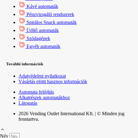
Kávé automaták
Pénzvizsgáló rendszerek
Spirálos Snack automaták
Üdítő automaták
Szódagépek
Egyéb automaták
További információk
Adatvédelmi nyilatkozat
Vásárlás elötti hasznos információk
Automata felújítás
Alkatrészek automatákhoz
Látogatás
2026 Vending Outlet International Kft. | © Minden jog
fenntartva.
Név