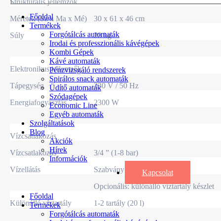
Strukturális jellemzők
Főoldal
Méretek (Sz x Ma x Mé)
30 x 61 x 46 cm
Termékek
Forgótálcás automaták
Súly
28 kg
Irodai és professzionális kávégépek
Kombi Gépek
Kávé automaták
Elektronikus jellemzők
Pénzvizsgáló rendszerek
Spirálos snack automaták
Tápegység
230 V / 50 Hz
Üdítő automaták
Szódagépek
Energiafogyasztás
2300 W
Economic Line
Egyéb automaták
Szolgáltatások
Blog
Vízcsatlakozás
Akciók
Hírek
Vízcsatlakozás
3/4 ” (1-8 bar)
Információk
Vízellátás
Szabvány: vízellátás
Kapcsolat
Opcionális: különálló víztartály készlet
Főoldal
Különálló víztartály
1-2 tartály (20 l)
Termékek
Forgótálcás automaták