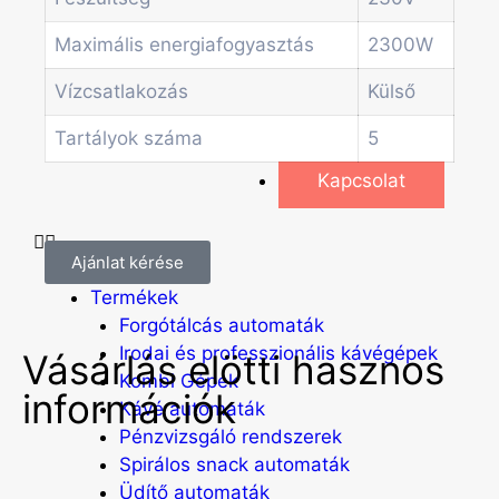
Egyéb automaták
Szolgáltatások
Maximális energiafogyasztás
2300W
Blog
Akciók
Vízcsatlakozás
Külső
Hírek
Tartályok száma
5
Információk
Kapcsolat
Ajánlat kérése
Főoldal
Termékek
Forgótálcás automaták
Irodai és professzionális kávégépek
Vásárlás elötti hasznos
Kombi Gépek
információk
Kávé automaták
Pénzvizsgáló rendszerek
Spirálos snack automaták
Üdítő automaták