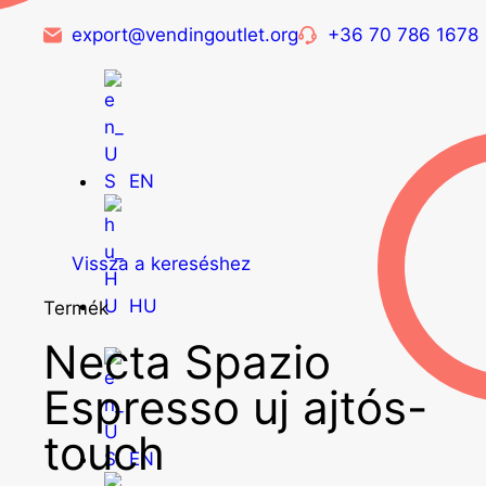
export@vendingoutlet.org
+36 70 786 1678
EN
Vissza a kereséshez
HU
Termék
Necta Spazio
Espresso uj ajtós-
touch
EN