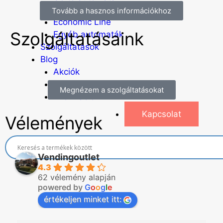
Szódagépek
Tovább a hasznos információkhoz
Economic Line
Szolgáltatásaink
Egyéb automaták
Szolgáltatások
Blog
Akciók
Hírek
Megnézem a szolgáltatásokat
Információk
Kapcsolat
Vélemények
Vendingoutlet
4.3
62 vélemény alapján
powered by
G
o
o
g
l
e
értékeljen minket itt: