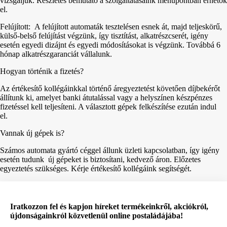
vizsgáljuk. Részletes bemutató a szolgáltatásaink menüpontban érhetők
el.
Felújított: A felújított automaták tesztelésen esnek át, majd teljeskörű,
külső-belső felújítást végzünk, így tisztítást, alkatrészcserét, igény
esetén egyedi dizájnt és egyedi módosításokat is végzünk. Továbbá 6
hónap alkatrészgaranciát vállalunk.
Hogyan történik a fizetés?
Az értékesítő kollégáinkkal történő áregyeztetést követően díjbekérőt
állítunk ki, amelyet banki átutalással vagy a helyszínen készpénzes
fizetéssel kell teljesíteni. A választott gépek felkészítése ezután indul
el.
Vannak új gépek is?
Számos automata gyártó céggel állunk üzleti kapcsolatban, így igény
esetén tudunk új gépeket is biztosítani, kedvező áron. Előzetes
egyeztetés szükséges. Kérje értékesítő kollégáink segítségét.
Iratkozzon fel és kapjon híreket termékeinkről, akciókról,
újdonságainkról közvetlenül online postaládájába!