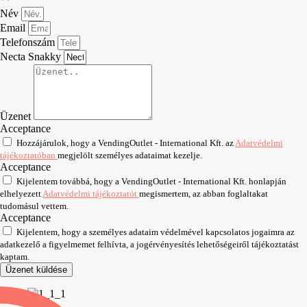
Név
Email
Telefonszám
Necta Snakky
Üzenet
Acceptance
Hozzájárulok, hogy a VendingOutlet - International Kft. az
Adatvédelmi
tájékoztatóban
megjelölt személyes adataimat kezelje.
Acceptance
Kijelentem továbbá, hogy a VendingOutlet - International Kft. honlapján
elhelyezett
Adatvédelmi tájékoztatót
megismertem, az abban foglaltakat
tudomásul vettem.
Acceptance
Kijelentem, hogy a személyes adataim védelmével kapcsolatos jogaimra az
adatkezelő a figyelmemet felhívta, a jogérvényesítés lehetőségeiről tájékoztatást
kaptam.
Üzenet küldése