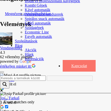
Irodai és professzionális kávégépek
Kombi Gépek
Kávé automaták
Megnézem a szolgáltatásokat
Pénzvizsgáló rendszerek
Spirálos snack automaták
Vélemények
Üdítő automaták
Szódagépek
Economic Line
Egyéb automaták
Szolgáltatások
Blog
Vendingoutlet
Akciók
4.3
Hírek
62 vélemény alapján
Információk
powered by
G
o
o
g
l
e
Kapcsolat
értékeljen minket itt:
Mavi Art
3 év telt el
Josip Farkaš
Exact matches only
3 év telt el