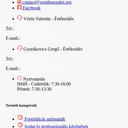
contact@vendingoutlet.org
Facebook
Vörös Valentin - Értékesítés
Tel.:
+36 (70) 312 7565
E-mail.:
sales@vendingoutlet.org
Gyurákovics Gergő - Értékesítés
Tel.:
+36 (70) 786 1678
E-mail.:
export@vendingoutlet.org
Nyitvatartás
Hétfő - Csütörtök: 7:30-16:00
Péntek: 7:30-13:30
Termék kategóriák
Forgótálcás autómaták
Irodai és professzionális kávégépek