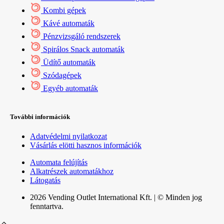
Kombi gépek
Kávé automaták
Pénzvizsgáló rendszerek
Spirálos Snack automaták
Üdítő automaták
Szódagépek
Egyéb automaták
További információk
Adatvédelmi nyilatkozat
Vásárlás elötti hasznos információk
Automata felújítás
Alkatrészek automatákhoz
Látogatás
2026 Vending Outlet International Kft. | © Minden jog
fenntartva.