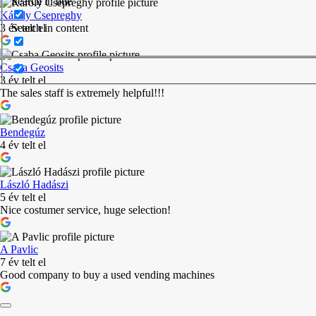
Search in title
Károly Csepreghy
Search in content
3 év telt el
Csaba Geosits
3 év telt el
The sales staff is extremely helpful!!!
Bendegúz
4 év telt el
László Hadászi
5 év telt el
Nice costumer service, huge selection!
A Pavlic
7 év telt el
Good company to buy a used vending machines