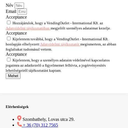
Név
Email
Acceptance
Hozzájárulok, hogy a VendingOutlet - International Kft. az
Adatvédelmi tájékoztatóban
megjelölt személyes adataimat kezelje.
Acceptance
Kijelentem továbbá, hogy a VendingOutlet - International Kft.
honlapján elhelyezett
Adatvédelmi tájékoztatót
megismertem, az abban
foglaltakat tudomásul vettem.
Acceptance
Kijelentem, hogy a személyes adataim védelmével kapcsolatos
jogaimra az adatkezelő a figyelmemet felhívta, a jogérvényesítés
lehetőségeiről tájékoztatást kaptam.
Mehet
Elérhetőségek
Szombathely, Lovas utca 29.
+ 36 (70) 312 7565