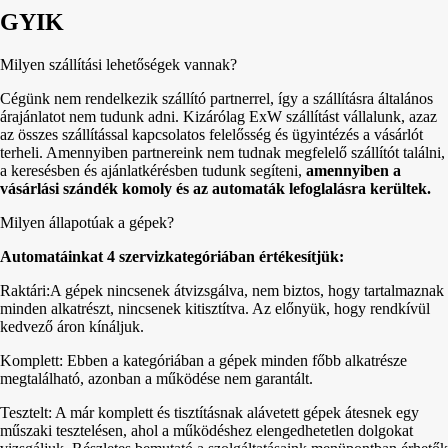
GYIK
Milyen szállítási lehetőségek vannak?
Cégünk nem rendelkezik szállító partnerrel, így a szállításra általános
árajánlatot nem tudunk adni. Kizárólag ExW szállítást vállalunk, azaz
az összes szállítással kapcsolatos felelősség és ügyintézés a vásárlót
terheli. Amennyiben partnereink nem tudnak megfelelő szállítót találni,
a keresésben és ajánlatkérésben tudunk segíteni,
amennyiben a
vásárlási szándék komoly és az automaták lefoglalásra kerültek.
Milyen állapotúak a gépek?
Automatáinkat 4 szervizkategóriában értékesítjük:
Raktári:A gépek nincsenek átvizsgálva, nem biztos, hogy tartalmaznak
minden alkatrészt, nincsenek kitisztítva. Az előnyük, hogy rendkívül
kedvező áron kínáljuk.
Komplett: Ebben a kategóriában a gépek minden főbb alkatrésze
megtalálható, azonban a működése nem garantált.
Tesztelt: A már komplett és tisztításnak alávetett gépek átesnek egy
műszaki tesztelésen, ahol a működéshez elengedhetetlen dolgokat