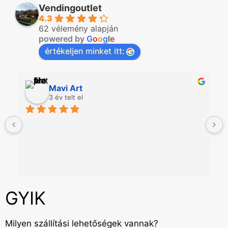
Vendingoutlet
4.3
62 vélemény alapján
powered by
G
o
o
g
l
e
értékeljen minket itt:
Mavi Art
3 év telt el
GYIK
Milyen szállítási lehetőségek vannak?