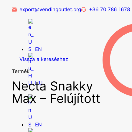
export@vendingoutlet.org
+36 70 786 1678
EN
Vissza a kereséshez
Termék
Necta Snakky
HU
Max – Felújított
EN