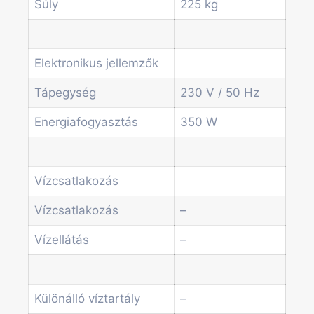
Egyéb automaták
Súly
225 kg
Szolgáltatások
Blog
Akciók
Elektronikus jellemzők
Hírek
Információk
Tápegység
230 V / 50 Hz
Kapcsolat
Energiafogyasztás
350 W
Főoldal
Termékek
Vízcsatlakozás
Forgótálcás automaták
Irodai és professzionális kávégépek
Vízcsatlakozás
–
Kombi Gépek
Vízellátás
–
Kávé automaták
Pénzvizsgáló rendszerek
Spirálos snack automaták
Üdítő automaták
Különálló víztartály
–
Szódagépek