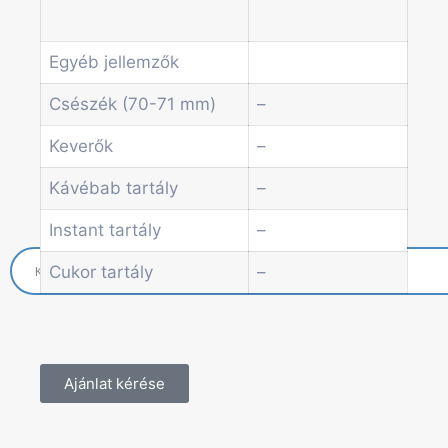
Economic Line
Egyéb automaták
Egyéb jellemzők
Szolgáltatások
Blog
Csészék (70-71 mm)
–
Akciók
Hírek
Keverők
–
Információk
Kávébab tartály
–
Kapcsolat
Instant tartály
–
Cukor tartály
–
Ajánlat kérése