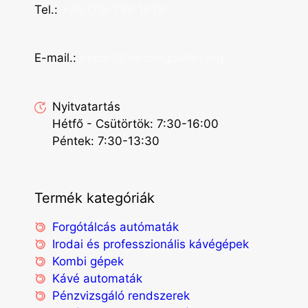
Tel.:
+36 (70) 786 1678
E-mail.:
export@vendingoutlet.org
Nyitvatartás
Hétfő - Csütörtök: 7:30-16:00
Péntek: 7:30-13:30
Termék kategóriák
Forgótálcás autómaták
Irodai és professzionális kávégépek
Kombi gépek
Kávé automaták
Pénzvizsgáló rendszerek