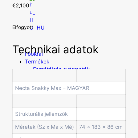
€
2,100
Elfogyott
HU
Technikai adatok
Főoldal
Termékek
Forgótálcás automaták
Irodai és professzionális kávégépek
Kombi Gépek
Necta Snakky Max – MAGYAR
Kávé automaták
Pénzvizsgáló rendszerek
Spirálos snack automaták
Strukturális jellemzők
Üdítő automaták
Szódagépek
Méretek (Sz x Ma x Mé)
74 x 183 x 86 cm
Economic Line