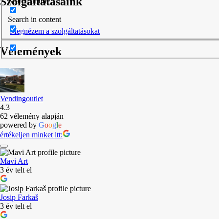
Szolgáltatásaink
Search in title
Search in content
Megnézem a szolgáltatásokat
Vélemények
Vendingoutlet
4.3
62 vélemény alapján
powered by
G
o
o
g
l
e
értékeljen minket itt:
Mavi Art
3 év telt el
Josip Farkaš
3 év telt el