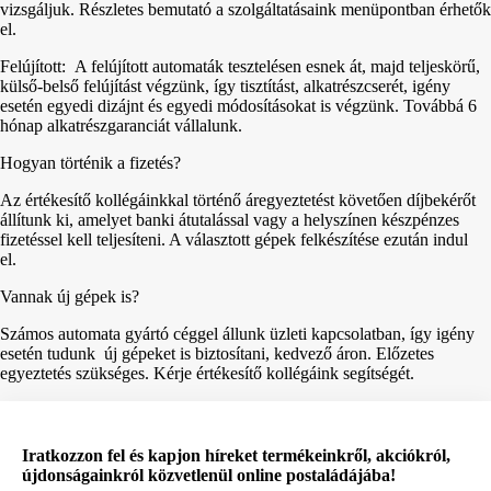
vizsgáljuk. Részletes bemutató a szolgáltatásaink menüpontban érhetők
el.
Felújított: A felújított automaták tesztelésen esnek át, majd teljeskörű,
külső-belső felújítást végzünk, így tisztítást, alkatrészcserét, igény
esetén egyedi dizájnt és egyedi módosításokat is végzünk. Továbbá 6
hónap alkatrészgaranciát vállalunk.
Hogyan történik a fizetés?
Az értékesítő kollégáinkkal történő áregyeztetést követően díjbekérőt
állítunk ki, amelyet banki átutalással vagy a helyszínen készpénzes
fizetéssel kell teljesíteni. A választott gépek felkészítése ezután indul
el.
Vannak új gépek is?
Számos automata gyártó céggel állunk üzleti kapcsolatban, így igény
esetén tudunk új gépeket is biztosítani, kedvező áron. Előzetes
egyeztetés szükséges. Kérje értékesítő kollégáink segítségét.
Iratkozzon fel és kapjon híreket termékeinkről, akciókról,
újdonságainkról közvetlenül online postaládájába!