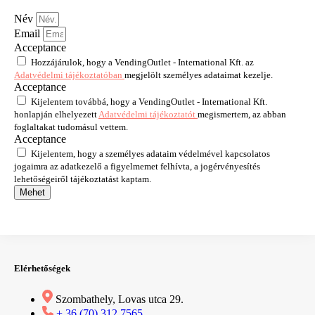
Név
Email
Acceptance
Hozzájárulok, hogy a VendingOutlet - International Kft. az
Adatvédelmi tájékoztatóban
megjelölt személyes adataimat kezelje.
Acceptance
Kijelentem továbbá, hogy a VendingOutlet - International Kft.
honlapján elhelyezett
Adatvédelmi tájékoztatót
megismertem, az abban
foglaltakat tudomásul vettem.
Acceptance
Kijelentem, hogy a személyes adataim védelmével kapcsolatos
jogaimra az adatkezelő a figyelmemet felhívta, a jogérvényesítés
lehetőségeiről tájékoztatást kaptam.
Mehet
Elérhetőségek
Szombathely, Lovas utca 29.
+ 36 (70) 312 7565