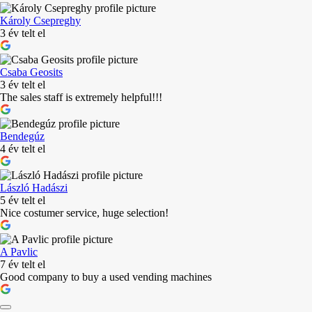
Károly Csepreghy
3 év telt el
Csaba Geosits
3 év telt el
The sales staff is extremely helpful!!!
Bendegúz
4 év telt el
László Hadászi
5 év telt el
Nice costumer service, huge selection!
A Pavlic
7 év telt el
Good company to buy a used vending machines