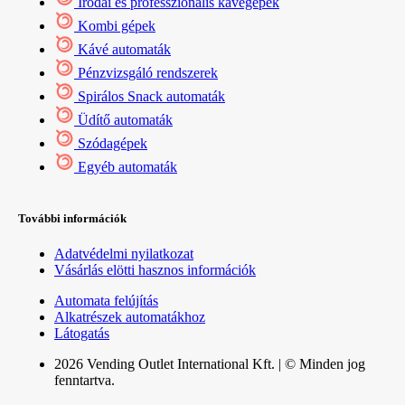
Irodai és professzionális kávégépek
Kombi gépek
Kávé automaták
Pénzvizsgáló rendszerek
Spirálos Snack automaták
Üdítő automaták
Szódagépek
Egyéb automaták
További információk
Adatvédelmi nyilatkozat
Vásárlás elötti hasznos információk
Automata felújítás
Alkatrészek automatákhoz
Látogatás
2026 Vending Outlet International Kft. | © Minden jog
fenntartva.