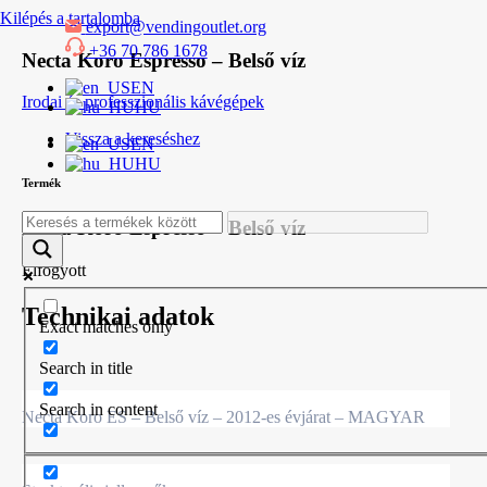
Kilépés a tartalomba
export@vendingoutlet.org
+36 70 786 1678
Necta Koro Espresso – Belső víz
EN
Irodai és professzionális kávégépek
HU
Vissza a kereséshez
EN
HU
Termék
Necta Koro Espresso – Belső víz
Elfogyott
Technikai adatok
Exact matches only
Search in title
Search in content
Necta Koro ES – Belső víz – 2012-es évjárat – MAGYAR