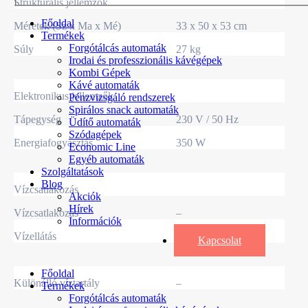
Strukturális jellemzők
Főoldal
Méretek (Sz x Ma x Mé)
33 x 50 x 53 cm
Termékek
Forgótálcás automaták
Súly
27 kg
Irodai és professzionális kávégépek
Kombi Gépek
Kávé automaták
Elektronikus jellemzők
Pénzvizsgáló rendszerek
Spirálos snack automaták
Tápegység
230 V / 50 Hz
Üdítő automaták
Szódagépek
Energiafogyasztás
350 W
Economic Line
Egyéb automaták
Szolgáltatások
Blog
Vízcsatlakozás
Akciók
Hírek
Vízcsatlakozás
–
Információk
Vízellátás
–
Kapcsolat
Főoldal
Különálló víztartály
–
Termékek
Forgótálcás automaták