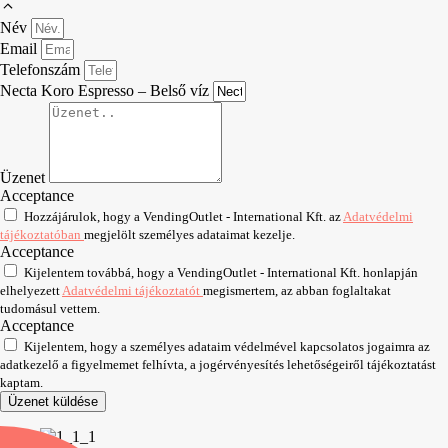
Név
Email
Telefonszám
Necta Koro Espresso – Belső víz
Üzenet
Acceptance
Hozzájárulok, hogy a VendingOutlet - International Kft. az
Adatvédelmi
tájékoztatóban
megjelölt személyes adataimat kezelje.
Acceptance
Kijelentem továbbá, hogy a VendingOutlet - International Kft. honlapján
elhelyezett
Adatvédelmi tájékoztatót
megismertem, az abban foglaltakat
tudomásul vettem.
Acceptance
Kijelentem, hogy a személyes adataim védelmével kapcsolatos jogaimra az
adatkezelő a figyelmemet felhívta, a jogérvényesítés lehetőségeiről tájékoztatást
kaptam.
Üzenet küldése