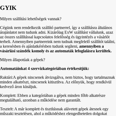
GYIK
Milyen szállítási lehetőségek vannak?
Cégünk nem rendelkezik szállító partnerrel, így a szállításra általános
árajánlatot nem tudunk adni. Kizárólag ExW szállítást vállalunk, azaz
az összes szállítással kapcsolatos felelősség és ügyintézés a vásárlót
terheli. Amennyiben partnereink nem tudnak megfelelő szállítót találni,
a keresésben és ajánlatkérésben tudunk segíteni,
amennyiben a
vásárlási szándék komoly és az automaták lefoglalásra kerültek.
Milyen állapotúak a gépek?
Automatáinkat 4 szervizkategóriában értékesítjük:
Raktári:A gépek nincsenek átvizsgálva, nem biztos, hogy tartalmaznak
minden alkatrészt, nincsenek kitisztítva. Az előnyük, hogy rendkívül
kedvező áron kínáljuk.
Komplett: Ebben a kategóriában a gépek minden főbb alkatrésze
megtalálható, azonban a működése nem garantált.
Tesztelt: A már komplett és tisztításnak alávetett gépek átesnek egy
műszaki tesztelésen, ahol a működéshez elengedhetetlen dolgokat