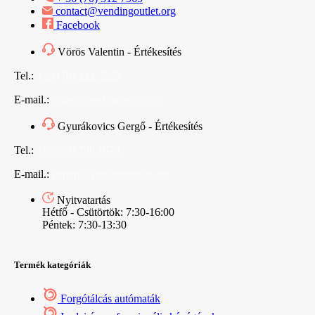
contact@vendingoutlet.org
Facebook
Vörös Valentin - Értékesítés
Tel.:
+36 (70) 312 7565
E-mail.:
sales@vendingoutlet.org
Gyurákovics Gergő - Értékesítés
Tel.:
+36 (70) 786 1678
E-mail.:
export@vendingoutlet.org
Nyitvatartás
Hétfő - Csütörtök: 7:30-16:00
Péntek: 7:30-13:30
Termék kategóriák
Forgótálcás autómaták