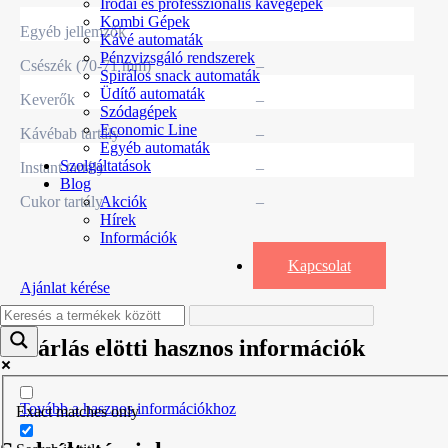
Irodai és professzionális kávégépek
Kombi Gépek
Egyéb jellemzők
Kávé automaták
Pénzvizsgáló rendszerek
Csészék (70-71 mm)
–
Spirálos snack automaták
Üdítő automaták
Keverők
–
Szódagépek
Economic Line
Kávébab tartály
–
Egyéb automaták
Szolgáltatások
Instant tartály
–
Blog
Cukor tartály
–
Akciók
Hírek
Információk
Kapcsolat
Ajánlat kérése
Vásárlás elötti hasznos információk
Tovább a hasznos információkhoz
Exact matches only