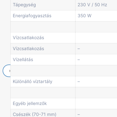
Tápegység
230 V / 50 Hz
Economic Line
Egyéb automaták
Energiafogyasztás
350 W
Szolgáltatások
Blog
Akciók
Vízcsatlakozás
Hírek
Információk
Vízcsatlakozás
–
Kapcsolat
Vízellátás
–
Különálló víztartály
–
Egyéb jellemzők
Csészék (70-71 mm)
–