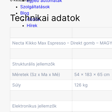
Egyéb automaták
Szolgáltatások
Blog
Technikai adatok
Akciók
Hírek
Információk
Kapcsolat
Necta Kikko Max Espresso – Direkt gomb – MAG
Főoldal
Termékek
Strukturális jellemzők
Forgótálcás automaták
Irodai és professzionális kávégépek
Méretek (Sz x Ma x Mé)
54 x 183 x 65 cm
Kombi Gépek
Súly
126 kg
Kávé automaták
Pénzvizsgáló rendszerek
Spirálos snack automaták
Üdítő automaták
Elektronikus jellemzők
Szódagépek