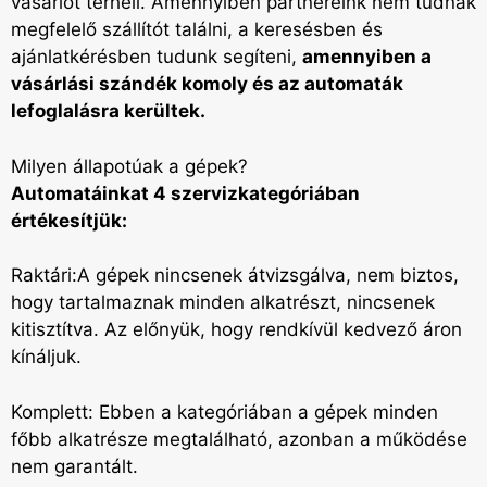
vásárlót terheli. Amennyiben partnereink nem tudnak
megfelelő szállítót találni, a keresésben és
ajánlatkérésben tudunk segíteni,
amennyiben a
vásárlási szándék komoly és az automaták
lefoglalásra kerültek.
Milyen állapotúak a gépek?
Automatáinkat 4 szervizkategóriában
értékesítjük:
Raktári:A gépek nincsenek átvizsgálva, nem biztos,
hogy tartalmaznak minden alkatrészt, nincsenek
kitisztítva. Az előnyük, hogy rendkívül kedvező áron
kínáljuk.
Komplett: Ebben a kategóriában a gépek minden
főbb alkatrésze megtalálható, azonban a működése
nem garantált.