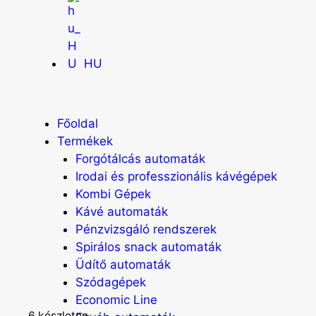
HU
Főoldal
Termékek
Forgótálcás automaták
Irodai és professzionális kávégépek
Kombi Gépek
Kávé automaták
Pénzvizsgáló rendszerek
Spirálos snack automaták
Üdítő automaták
Szódagépek
Economic Line
6 készleten