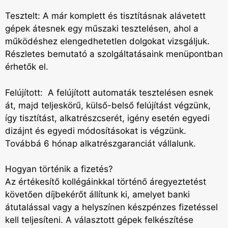
Tesztelt: A már komplett és tisztításnak alávetett
gépek átesnek egy műszaki tesztelésen, ahol a
működéshez elengedhetetlen dolgokat vizsgáljuk.
Részletes bemutató a szolgáltatásaink menüpontban
érhetők el.
Felújított: A felújított automaták tesztelésen esnek
át, majd teljeskörű, külső-belső felújítást végzünk,
így tisztítást, alkatrészcserét, igény esetén egyedi
dizájnt és egyedi módosításokat is végzünk.
Továbbá 6 hónap alkatrészgaranciát vállalunk.
Hogyan történik a fizetés?
Az értékesítő kollégáinkkal történő áregyeztetést
követően díjbekérőt állítunk ki, amelyet banki
átutalással vagy a helyszínen készpénzes fizetéssel
kell teljesíteni. A választott gépek felkészítése