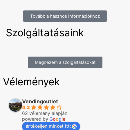
Tovább a hasznos információkhoz
Szolgáltatásaink
Megnézem a szolgáltatásokat
Vélemények
Vendingoutlet
4.3
62 vélemény alapján
powered by
G
o
o
g
l
e
értékeljen minket itt: