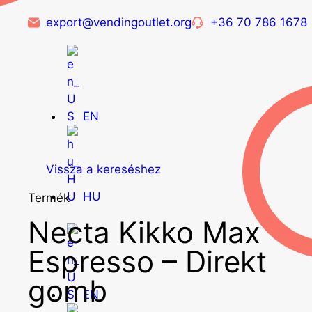
export@vendingoutlet.org
+36 70 786 1678
EN
Vissza a kereséshez
HU
Termék
Necta Kikko Max
Espresso – Direkt
gomb
EN