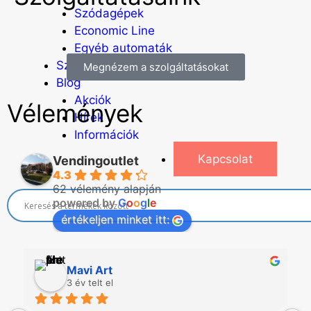
Szódagépek
Economic Line
Egyéb automaták
Szolgáltatások
Megnézem a szolgáltatásokat
Blog
Akciók
Vélemények
Hírek
Információk
Kapcsolat
Vendingoutlet
4.3
62 vélemény alapján
powered by
G
o
o
g
l
e
értékeljen minket itt:
Mavi Art
3 év telt el