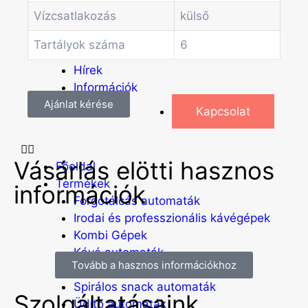
Egyéb automaták
Vízcsatlakozás
külső
Szolgáltatások
Blog
Tartályok száma
6
Akciók
Hírek
Információk
Ajánlat kérése
Kapcsolat
Vásárlás elötti hasznos
Főoldal
Termékek
információk
Forgótálcás automaták
Irodai és professzionális kávégépek
Kombi Gépek
Kávé automaták
Tovább a hasznos információkhoz
Pénzvizsgáló rendszerek
Spirálos snack automaták
Szolgáltatásaink
Üdítő automaták