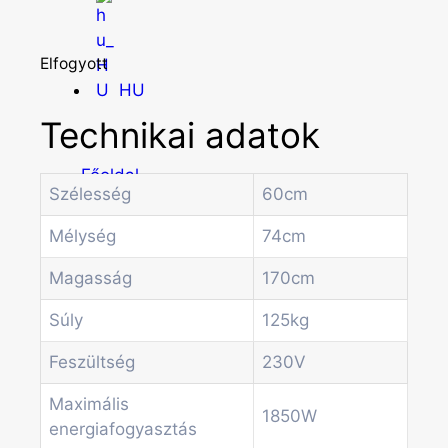
Elfogyott
HU
Technikai adatok
Főoldal
Szélesség
60cm
Termékek
Forgótálcás automaták
Mélység
74cm
Irodai és professzionális kávégépek
Kombi Gépek
Magasság
170cm
Kávé automaták
Súly
125kg
Pénzvizsgáló rendszerek
Spirálos snack automaták
Feszültség
230V
Üdítő automaták
Szódagépek
Maximális
1850W
Economic Line
energiafogyasztás