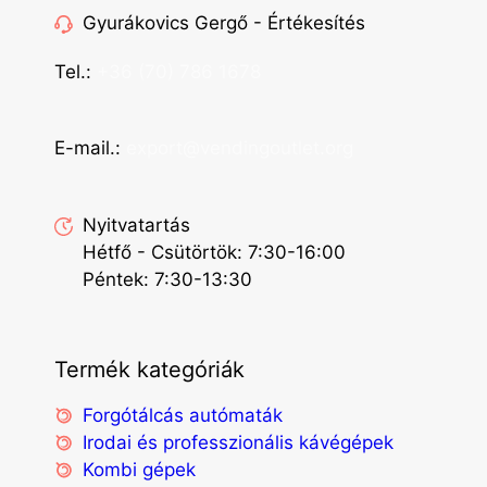
Gyurákovics Gergő - Értékesítés
Tel.:
+36 (70) 786 1678
E-mail.:
export@vendingoutlet.org
Nyitvatartás
Hétfő - Csütörtök: 7:30-16:00
Péntek: 7:30-13:30
Termék kategóriák
Forgótálcás autómaták
Irodai és professzionális kávégépek
Kombi gépek