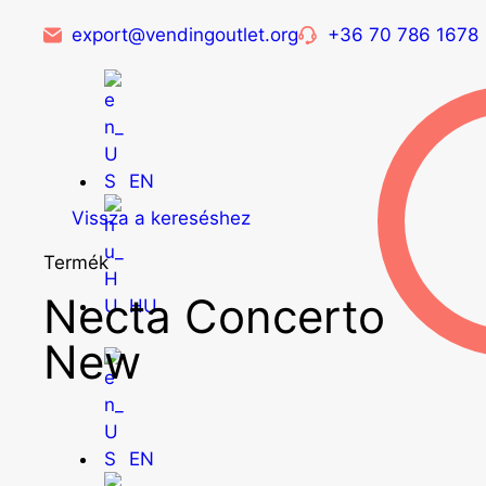
export@vendingoutlet.org
+36 70 786 1678
EN
Vissza a kereséshez
Termék
Necta Concerto
HU
New
EN