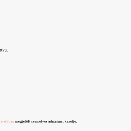
rtva.
oztatóban
megjelölt személyes adataimat kezelje.