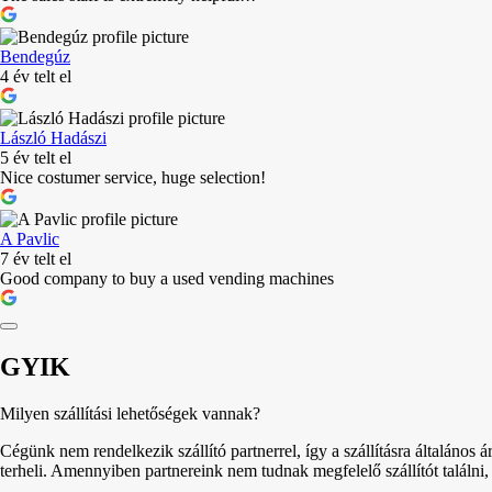
Bendegúz
4 év telt el
László Hadászi
5 év telt el
Nice costumer service, huge selection!
A Pavlic
7 év telt el
Good company to buy a used vending machines
GYIK
Milyen szállítási lehetőségek vannak?
Cégünk nem rendelkezik szállító partnerrel, így a szállításra általános á
terheli. Amennyiben partnereink nem tudnak megfelelő szállítót találni,