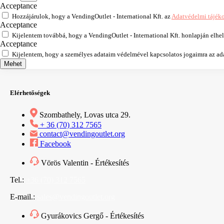
Acceptance
Hozzájárulok, hogy a VendingOutlet - International Kft. az
Adatvédelmi tájék
Acceptance
Kijelentem továbbá, hogy a VendingOutlet - International Kft. honlapján elhe
Acceptance
Kijelentem, hogy a személyes adataim védelmével kapcsolatos jogaimra az adat
Mehet
Elérhetőségek
Szombathely, Lovas utca 29.
+ 36 (70) 312 7565
contact@vendingoutlet.org
Facebook
Vörös Valentin - Értékesítés
Tel.:
+36 (70) 312 7565
E-mail.:
sales@vendingoutlet.org
Gyurákovics Gergő - Értékesítés