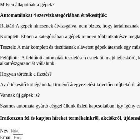
Milyen állapotúak a gépek?
Automatáinkat 4 szervizkategóriában értékesítjük:
Raktári:A gépek nincsenek átvizsgálva, nem biztos, hogy tartalmaznak 
Komplett: Ebben a kategóriában a gépek minden főbb alkatrésze megta
Tesztelt: A már komplett és tisztításnak alávetett gépek átesnek egy m
Felújított: A felújított automaták tesztelésen esnek át, majd teljeskörű,
alkatrészgaranciát vállalunk.
Hogyan történik a fizetés?
Az értékesítő kollégáinkkal történő áregyeztetést követően díjbekérőt áll
Vannak új gépek is?
Számos automata gyártó céggel állunk üzleti kapcsolatban, így igény ese
Iratkozzon fel és kapjon híreket termékeinkről, akciókról, újdons
Név
Email