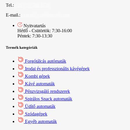
Tel.:
+36 (70) 786 1678
E-mail.:
export@vendingoutlet.org
Nyitvatartás
Hétfő - Csütörtök: 7:30-16:00
Péntek: 7:30-13:30
Termék kategóriák
Forgótálcás autómaták
Irodai és professzionális kávégépek
Kombi gépek
Kávé automaták
Pénzvizsgáló rendszerek
Spirálos Snack automaták
Üdítő automaták
Szódagépek
Egyéb automaták