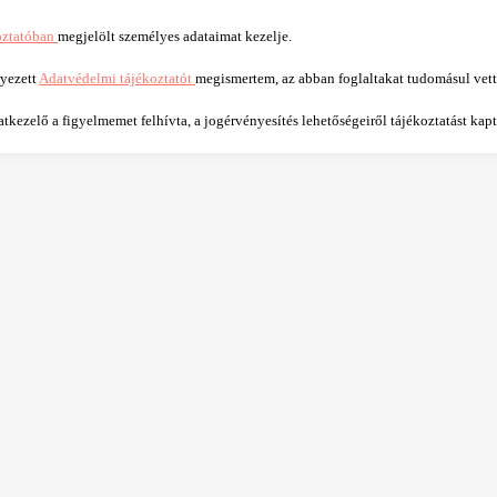
oztatóban
megjelölt személyes adataimat kezelje.
lyezett
Adatvédelmi tájékoztatót
megismertem, az abban foglaltakat tudomásul vet
kezelő a figyelmemet felhívta, a jogérvényesítés lehetőségeiről tájékoztatást kap