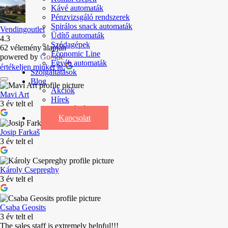
Kávé automaták
Pénzvizsgáló rendszerek
Spirálos snack automaták
Vendingoutlet
Üdítő automaták
4.3
Szódagépek
62 vélemény alapján
Economic Line
powered by
G
o
o
g
l
e
Egyéb automaták
értékeljen minket itt:
Szolgáltatások
Blog
Akciók
Mavi Art
Hírek
3 év telt el
Információk
Kapcsolat
Josip Farkaš
3 év telt el
Károly Csepreghy
3 év telt el
Csaba Geosits
3 év telt el
The sales staff is extremely helpful!!!