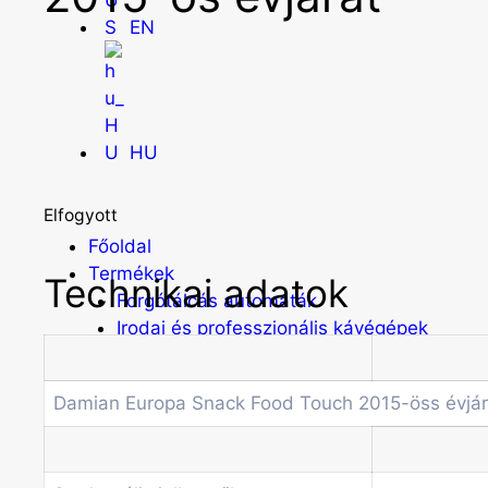
EN
HU
Elfogyott
Főoldal
Termékek
Technikai adatok
Forgótálcás automaták
Irodai és professzionális kávégépek
Kombi Gépek
Kávé automaták
Damian Europa Snack Food Touch 2015-öss évjá
Pénzvizsgáló rendszerek
Spirálos snack automaták
Üdítő automaták