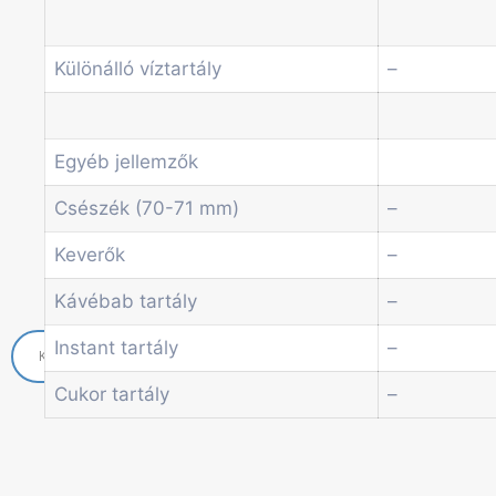
Üdítő automaták
Szódagépek
Különálló víztartály
–
Economic Line
Egyéb automaták
Szolgáltatások
Blog
Egyéb jellemzők
Akciók
Csészék (70-71 mm)
–
Hírek
Információk
Keverők
–
Kapcsolat
Kávébab tartály
–
Instant tartály
–
Cukor tartály
–