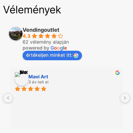
Vélemények
Vendingoutlet
4.3
62 vélemény alapján
powered by
G
o
o
g
l
e
értékeljen minket itt:
Mavi Art
3 év telt el