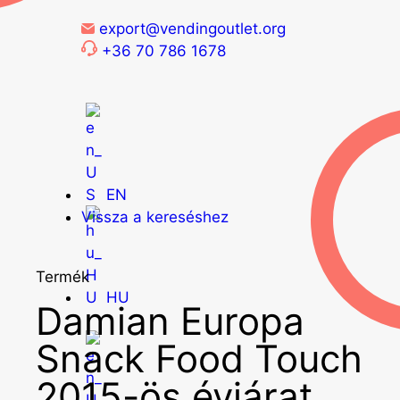
export@vendingoutlet.org
+36 70 786 1678
EN
Vissza a kereséshez
Termék
HU
Damian Europa
Snack Food Touch
2015-ös évjárat