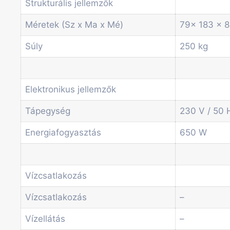
Szódagépek
Strukturális jellemzők
Economic Line
Méretek (Sz x Ma x Mé)
79x 183 x 
Egyéb automaták
Szolgáltatások
Súly
250 kg
Blog
Akciók
Hírek
Elektronikus jellemzők
Információk
Kapcsolat
Tápegység
230 V / 50 
Energiafogyasztás
650 W
Főoldal
Termékek
Forgótálcás automaták
Vízcsatlakozás
Irodai és professzionális kávégépek
Kombi Gépek
Vízcsatlakozás
–
Kávé automaták
Pénzvizsgáló rendszerek
Vízellátás
–
Spirálos snack automaták