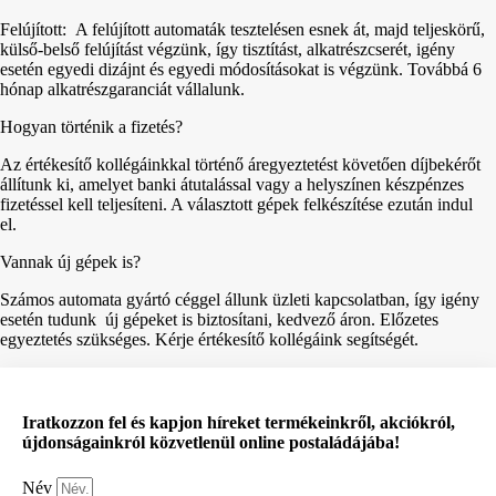
Felújított: A felújított automaták tesztelésen esnek át, majd teljeskörű,
külső-belső felújítást végzünk, így tisztítást, alkatrészcserét, igény
esetén egyedi dizájnt és egyedi módosításokat is végzünk. Továbbá 6
hónap alkatrészgaranciát vállalunk.
Hogyan történik a fizetés?
Az értékesítő kollégáinkkal történő áregyeztetést követően díjbekérőt
állítunk ki, amelyet banki átutalással vagy a helyszínen készpénzes
fizetéssel kell teljesíteni. A választott gépek felkészítése ezután indul
el.
Vannak új gépek is?
Számos automata gyártó céggel állunk üzleti kapcsolatban, így igény
esetén tudunk új gépeket is biztosítani, kedvező áron. Előzetes
egyeztetés szükséges. Kérje értékesítő kollégáink segítségét.
Iratkozzon fel és kapjon híreket termékeinkről, akciókról,
újdonságainkról közvetlenül online postaládájába!
Név