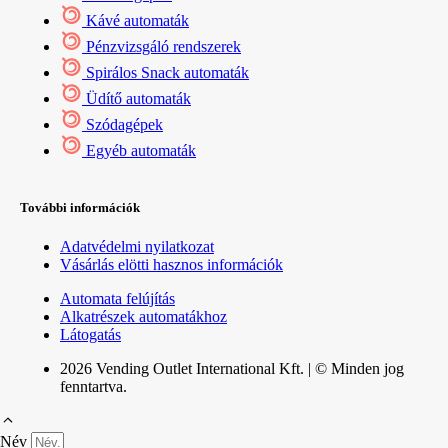
Kávé automaták
Pénzvizsgáló rendszerek
Spirálos Snack automaták
Üdítő automaták
Szódagépek
Egyéb automaták
További információk
Adatvédelmi nyilatkozat
Vásárlás elötti hasznos információk
Automata felújítás
Alkatrészek automatákhoz
Látogatás
2026 Vending Outlet International Kft. | © Minden jog
fenntartva.
Név