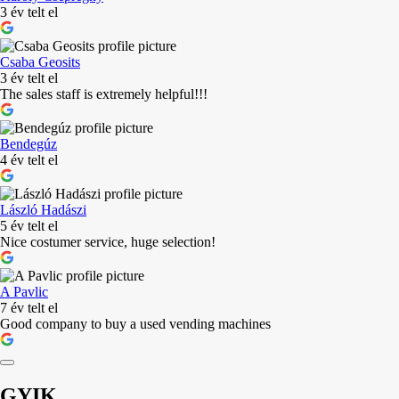
3 év telt el
Csaba Geosits
3 év telt el
The sales staff is extremely helpful!!!
Bendegúz
4 év telt el
László Hadászi
5 év telt el
Nice costumer service, huge selection!
A Pavlic
7 év telt el
Good company to buy a used vending machines
GYIK