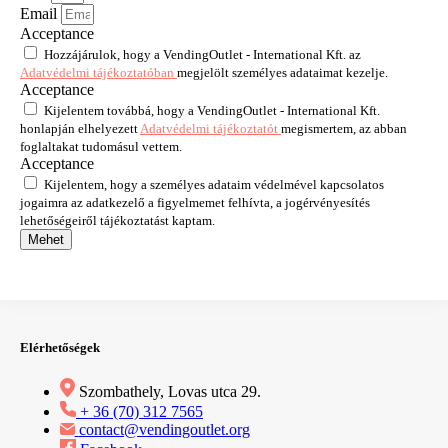
Email
Acceptance
Hozzájárulok, hogy a VendingOutlet - International Kft. az
Adatvédelmi tájékoztatóban
megjelölt személyes adataimat kezelje.
Acceptance
Kijelentem továbbá, hogy a VendingOutlet - International Kft.
honlapján elhelyezett
Adatvédelmi tájékoztatót
megismertem, az abban
foglaltakat tudomásul vettem.
Acceptance
Kijelentem, hogy a személyes adataim védelmével kapcsolatos
jogaimra az adatkezelő a figyelmemet felhívta, a jogérvényesítés
lehetőségeiről tájékoztatást kaptam.
Mehet
Elérhetőségek
Szombathely, Lovas utca 29.
+ 36 (70) 312 7565
contact@vendingoutlet.org