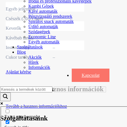
Irodai és professzionális kávégépek
Kombi Gépek
Egyéb jellemzők
Kávé automaták
Pénzvizsgáló rendszerek
Csészék (70-71 mm)
–
Spirálos snack automaták
Üdítő automaták
Keverők
–
Szódagépek
Economic Line
Kávébab tartály
–
Egyéb automaták
Szolgáltatások
Instant tartály
–
Blog
Cukor tartály
–
Akciók
Hírek
Információk
Ajánlat kérése
Kapcsolat
Vásárlás elötti hasznos információk
Tovább a hasznos információkhoz
Exact matches only
Szolgáltatásaink