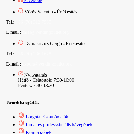
Facebook
Vörös Valentin - Értékesítés
Tel.:
+36 (70) 312 7565
E-mail.:
sales@vendingoutlet.org
Gyurákovics Gergő - Értékesítés
Tel.:
+36 (70) 786 1678
E-mail.:
export@vendingoutlet.org
Nyitvatartás
Hétfő - Csütörtök: 7:30-16:00
Péntek: 7:30-13:30
Termék kategóriák
Forgótálcás autómaták
Irodai és professzionális kávégépek
Kombi gépek