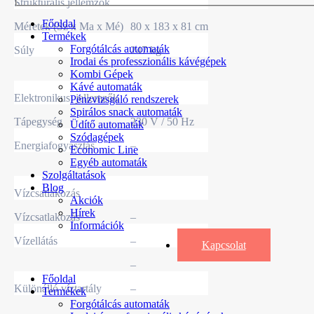
Strukturális jellemzők
Főoldal
Méretek (Sz x Ma x Mé)
80 x 183 x 81 cm
Termékek
Forgótálcás automaták
Súly
247 kg
Irodai és professzionális kávégépek
Kombi Gépek
Kávé automaták
Elektronikus jellemzők
Pénzvizsgáló rendszerek
Spirálos snack automaták
Tápegység
230 V / 50 Hz
Üdítő automaták
Szódagépek
Energiafogyasztás
–
Economic Line
Egyéb automaták
Szolgáltatások
Blog
Vízcsatlakozás
Akciók
Hírek
Vízcsatlakozás
–
Információk
Vízellátás
–
Kapcsolat
–
Főoldal
Különálló víztartály
–
Termékek
Forgótálcás automaták