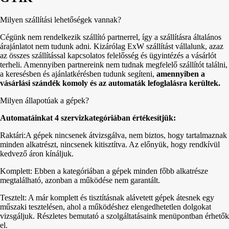
Milyen szállítási lehetőségek vannak?
Cégünk nem rendelkezik szállító partnerrel, így a szállításra általános
árajánlatot nem tudunk adni. Kizárólag ExW szállítást vállalunk, azaz
az összes szállítással kapcsolatos felelősség és ügyintézés a vásárlót
terheli. Amennyiben partnereink nem tudnak megfelelő szállítót találni,
a keresésben és ajánlatkérésben tudunk segíteni,
amennyiben a
vásárlási szándék komoly és az automaták lefoglalásra kerültek.
Milyen állapotúak a gépek?
Automatáinkat 4 szervizkategóriában értékesítjük:
Raktári:A gépek nincsenek átvizsgálva, nem biztos, hogy tartalmaznak
minden alkatrészt, nincsenek kitisztítva. Az előnyük, hogy rendkívül
kedvező áron kínáljuk.
Komplett: Ebben a kategóriában a gépek minden főbb alkatrésze
megtalálható, azonban a működése nem garantált.
Tesztelt: A már komplett és tisztításnak alávetett gépek átesnek egy
műszaki tesztelésen, ahol a működéshez elengedhetetlen dolgokat
vizsgáljuk. Részletes bemutató a szolgáltatásaink menüpontban érhetők
el.