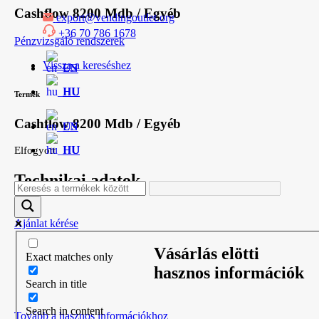
Kilépés
Cashflow 8200 Mdb / Egyéb
export@vendingoutlet.org
a
+36 70 786 1678
tartalomba
Pénzvizsgáló rendszerek
Vissza a kereséshez
EN
HU
Termék
Cashflow 8200 Mdb / Egyéb
EN
HU
Elfogyott
Technikai adatok
Ajánlat kérése
Vásárlás elötti
Exact matches only
hasznos információk
Search in title
Search in content
Tovább a hasznos információkhoz