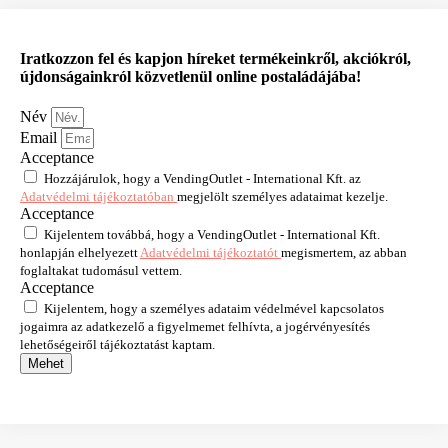
Iratkozzon fel és kapjon híreket termékeinkről, akciókról,
újdonságainkról közvetlenül online postaládájába!
Név
Email
Acceptance
Hozzájárulok, hogy a VendingOutlet - International Kft. az
Adatvédelmi tájékoztatóban
megjelölt személyes adataimat kezelje.
Acceptance
Kijelentem továbbá, hogy a VendingOutlet - International Kft.
honlapján elhelyezett
Adatvédelmi tájékoztatót
megismertem, az abban
foglaltakat tudomásul vettem.
Acceptance
Kijelentem, hogy a személyes adataim védelmével kapcsolatos
jogaimra az adatkezelő a figyelmemet felhívta, a jogérvényesítés
lehetőségeiről tájékoztatást kaptam.
Mehet