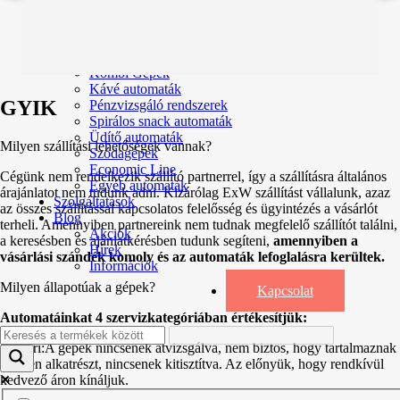
Főoldal
Termékek
Forgótálcás automaták
Irodai és professzionális kávégépek
Kombi Gépek
Kávé automaták
GYIK
Pénzvizsgáló rendszerek
Spirálos snack automaták
Üdítő automaták
Milyen szállítási lehetőségek vannak?
Szódagépek
Economic Line
Cégünk nem rendelkezik szállító partnerrel, így a szállításra általános
Egyéb automaták
árajánlatot nem tudunk adni. Kizárólag ExW szállítást vállalunk, azaz
Szolgáltatások
az összes szállítással kapcsolatos felelősség és ügyintézés a vásárlót
Blog
terheli. Amennyiben partnereink nem tudnak megfelelő szállítót találni,
Akciók
a keresésben és ajánlatkérésben tudunk segíteni,
amennyiben a
Hírek
vásárlási szándék komoly és az automaták lefoglalásra kerültek.
Információk
Milyen állapotúak a gépek?
Kapcsolat
Automatáinkat 4 szervizkategóriában értékesítjük:
Raktári:A gépek nincsenek átvizsgálva, nem biztos, hogy tartalmaznak
minden alkatrészt, nincsenek kitisztítva. Az előnyük, hogy rendkívül
kedvező áron kínáljuk.