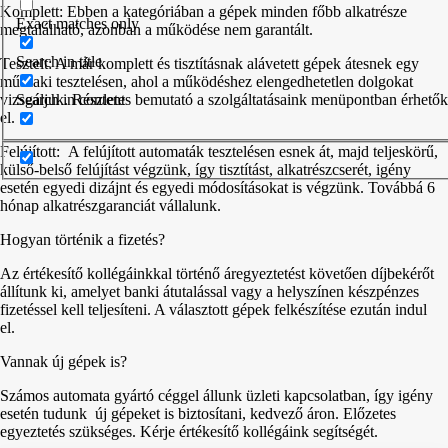
Komplett: Ebben a kategóriában a gépek minden főbb alkatrésze
Exact matches only
megtalálható, azonban a működése nem garantált.
Search in title
Tesztelt: A már komplett és tisztításnak alávetett gépek átesnek egy
műszaki tesztelésen, ahol a működéshez elengedhetetlen dolgokat
vizsgáljuk. Részletes bemutató a szolgáltatásaink menüpontban érhetők
Search in content
el.
Felújított: A felújított automaták tesztelésen esnek át, majd teljeskörű,
külső-belső felújítást végzünk, így tisztítást, alkatrészcserét, igény
esetén egyedi dizájnt és egyedi módosításokat is végzünk. Továbbá 6
hónap alkatrészgaranciát vállalunk.
Hogyan történik a fizetés?
Az értékesítő kollégáinkkal történő áregyeztetést követően díjbekérőt
állítunk ki, amelyet banki átutalással vagy a helyszínen készpénzes
fizetéssel kell teljesíteni. A választott gépek felkészítése ezután indul
el.
Vannak új gépek is?
Számos automata gyártó céggel állunk üzleti kapcsolatban, így igény
esetén tudunk új gépeket is biztosítani, kedvező áron. Előzetes
egyeztetés szükséges. Kérje értékesítő kollégáink segítségét.