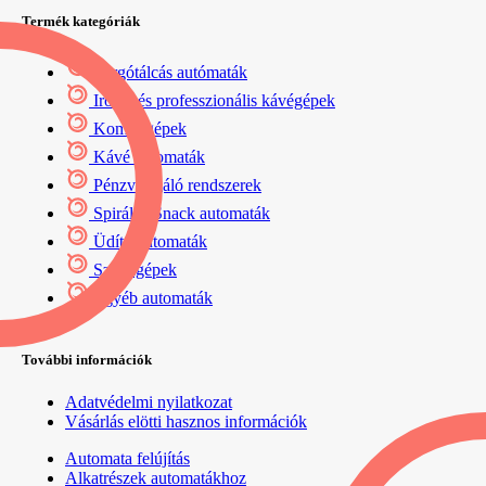
Termék kategóriák
Forgótálcás autómaták
Irodai és professzionális kávégépek
Kombi gépek
Kávé automaták
Pénzvizsgáló rendszerek
Spirálos Snack automaták
Üdítő automaták
Szódagépek
Egyéb automaták
További információk
Adatvédelmi nyilatkozat
Vásárlás elötti hasznos információk
Automata felújítás
Alkatrészek automatákhoz