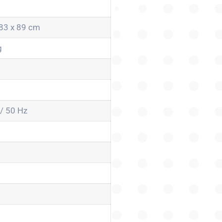
83 x 89 cm
g
/ 50 Hz