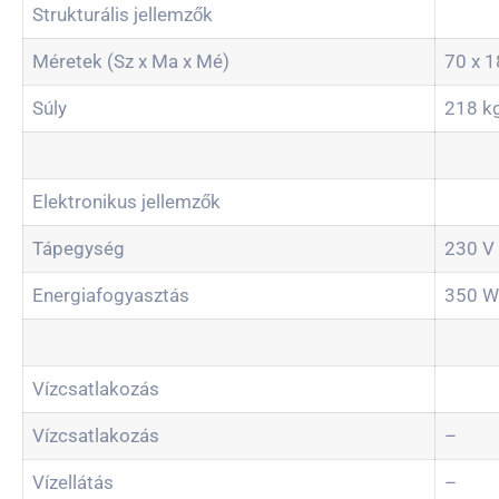
Strukturális jellemzők
Méretek (Sz x Ma x Mé)
70 x 1
Súly
218 k
Elektronikus jellemzők
Tápegység
230 V 
Energiafogyasztás
350 W
Vízcsatlakozás
Vízcsatlakozás
–
Vízellátás
–