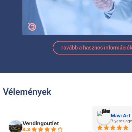
Tovább a hasznos információ
Vélemények
Mavi Art
3 years ago
Vendingoutlet
4.3