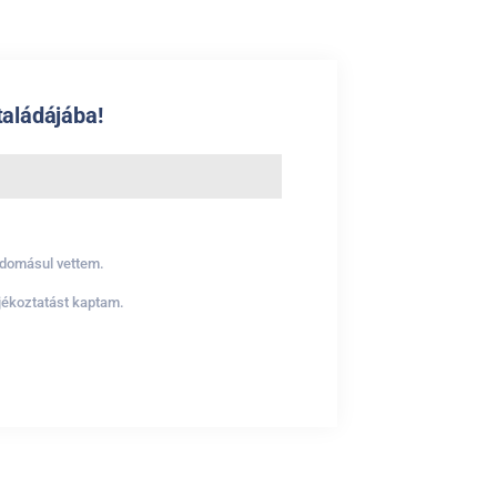
taládájába!
udomásul vettem.
ájékoztatást kaptam.