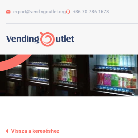
export@vendingoutlet.org
+36 70 786 1678
Vissza a kereséshez