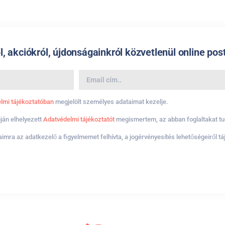
l, akciókról, újdonságainkról közvetlenül online pos
lmi tájékoztatóban
megjelölt személyes adataimat kezelje.
pján elhelyezett
Adatvédelmi tájékoztatót
megismertem, az abban foglaltakat t
mra az adatkezelő a figyelmemet felhívta, a jogérvényesítés lehetőségeiről t