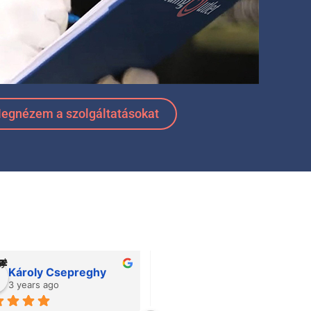
egnézem a szolgáltatásokat
ghy
Csaba Geosits
Ben
3 years ago
4 yea