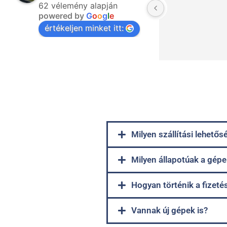
62 vélemény alapján
powered by
G
o
o
g
l
e
értékeljen minket itt:
Milyen szállítási lehető
Milyen állapotúak a gépe
Hogyan történik a fizeté
Vannak új gépek is?