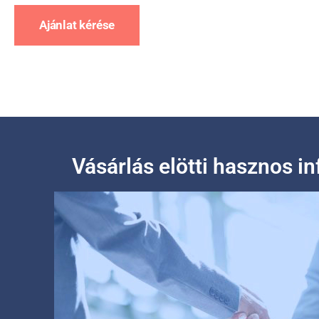
Ajánlat kérése
Vásárlás elötti hasznos i