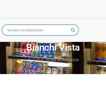
Bianchi Vista
Spirálos snack automaták