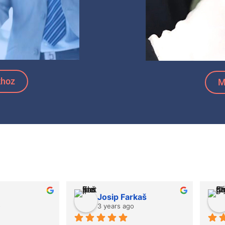
khoz
M
Josip Farkaš
Károly Csepre
3 years ago
3 years ago