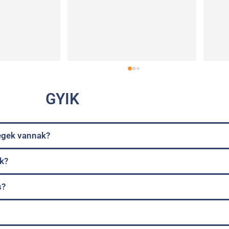
GYIK
ségek vannak?
k?
s?