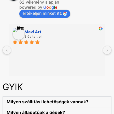
62 vélemény alapján
powered by
G
o
o
g
l
e
értékeljen minket itt:
Mavi Art
3 év telt el
GYIK
Milyen szállítási lehetőségek vannak?
Milyen állapotúak a gépek?