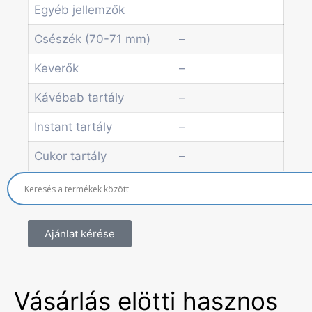
Egyéb jellemzők
Economic Line
Egyéb automaták
Csészék (70-71 mm)
–
Szolgáltatások
Blog
Keverők
–
Akciók
Kávébab tartály
–
Hírek
Információk
Instant tartály
–
Kapcsolat
Cukor tartály
–
Ajánlat kérése
Vásárlás elötti hasznos