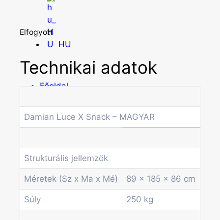
Elfogyott
HU
Technikai adatok
Főoldal
Termékek
Forgótálcás automaták
Damian Luce X Snack – MAGYAR
Irodai és professzionális kávégépek
Kombi Gépek
Kávé automaták
Strukturális jellemzők
Pénzvizsgáló rendszerek
Spirálos snack automaták
Méretek (Sz x Ma x Mé)
89 x 185 x 86 cm
Üdítő automaták
Szódagépek
Súly
250 kg
Economic Line