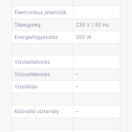
Egyéb automaták
Szolgáltatások
Elektronikus jellemzők
Blog
Akciók
Tápegység
230 V / 50 Hz
Hírek
Energiafogyasztás
350 W
Információk
Kapcsolat
Vízcsatlakozás
Főoldal
Termékek
Vízcsatlakozás
–
Forgótálcás automaták
Irodai és professzionális kávégépek
Vízellátás
–
Kombi Gépek
Kávé automaták
Pénzvizsgáló rendszerek
Különálló víztartály
–
Spirálos snack automaták
Üdítő automaták
Szódagépek