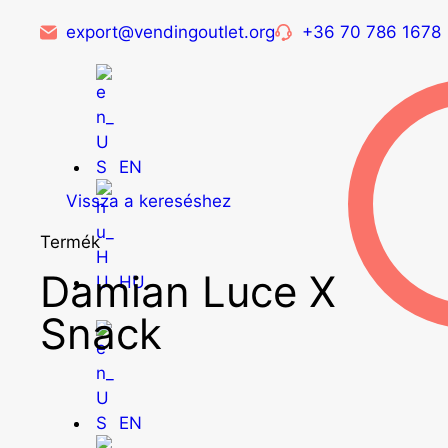
export@vendingoutlet.org
+36 70 786 1678
EN
Vissza a kereséshez
Termék
Damian Luce X
HU
Snack
EN