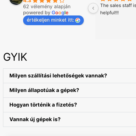
4.3
The sales staff i
62 vélemény alapján
powered by
G
o
o
g
l
e
helpful!!!
értékeljen minket itt:
GYIK
Milyen szállítási lehetőségek vannak?
Milyen állapotúak a gépek?
Hogyan történik a fizetés?
Vannak új gépek is?