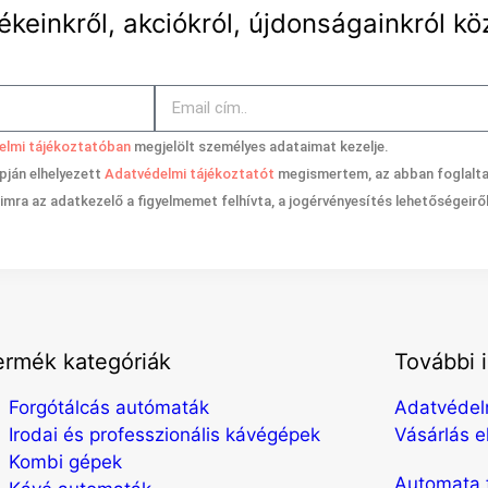
ékeinkről, akciókról, újdonságainkról kö
elmi tájékoztatóban
megjelölt személyes adataimat kezelje.
apján elhelyezett
Adatvédelmi tájékoztatót
megismertem, az abban foglalt
mra az adatkezelő a figyelmemet felhívta, a jogérvényesítés lehetőségeirő
ermék kategóriák
További 
Forgótálcás autómaták
Adatvédelm
Irodai és professzionális kávégépek
Vásárlás e
Kombi gépek
Automata f