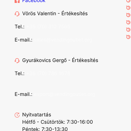
Facebook
Vörös Valentin - Értékesítés
Tel.:
+36 (70) 312 7565
E-mail.:
sales@vendingoutlet.org
Gyurákovics Gergő - Értékesítés
Tel.:
+36 (70) 786 1678
E-mail.:
export@vendingoutlet.org
Nyitvatartás
Hétfő - Csütörtök: 7:30-16:00
Péntek: 7:30-13:30