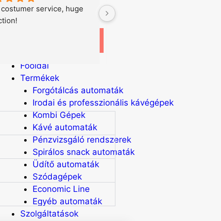
Akciók
 costumer service, huge 
Good company to buy a used 
Hírek
ction!
vending machines
Információk
Kapcsolat
Főoldal
Termékek
Forgótálcás automaták
Irodai és professzionális kávégépek
Kombi Gépek
Kávé automaták
Pénzvizsgáló rendszerek
Spirálos snack automaták
Üdítő automaták
Szódagépek
Economic Line
Egyéb automaták
Szolgáltatások