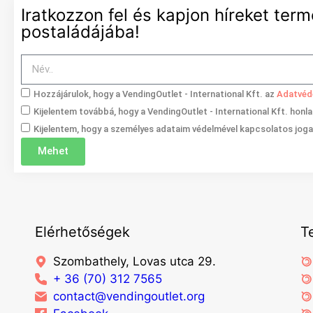
Iratkozzon fel és kapjon híreket term
postaládájába!
Hozzájárulok, hogy a VendingOutlet - International Kft. az
Adatvéd
Kijelentem továbbá, hogy a VendingOutlet - International Kft. honl
Kijelentem, hogy a személyes adataim védelmével kapcsolatos jogai
Mehet
Elérhetőségek
T
Szombathely, Lovas utca 29.
+ 36 (70) 312 7565
contact@vendingoutlet.org