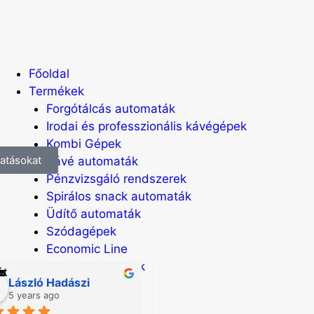
Főoldal
Termékek
Forgótálcás automaták
Irodai és professzionális kávégépek
Kombi Gépek
atásokat
Kávé automaták
Pénzvizsgáló rendszerek
Spirálos snack automaták
Üdítő automaták
Szódagépek
Economic Line
Egyéb automaták
László Hadászi
A Pavlic
Szolgáltatások
5 years ago
7 years ago
Blog