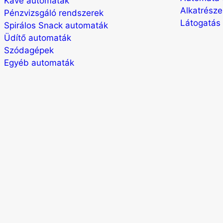
Kávé automaták
Alkatrész
Pénzvizsgáló rendszerek
Látogatás
Spirálos Snack automaták
Üdítő automaták
Szódagépek
Egyéb automaták