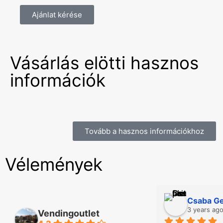
Ajánlat kérése
Vásárlás elötti hasznos
információk
Tovább a hasznos információkhoz
Vélemények
Károly Csepreghy
Csaba Ge
3 years ago
3 years ag
Vendingoutlet