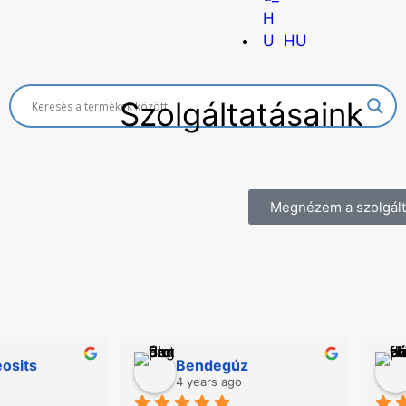
HU
Szolgáltatásaink
Megnézem a szolgált
osits
Bendegúz
o
4 years ago