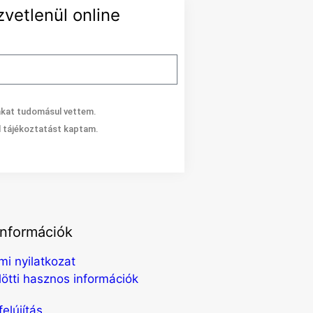
Blog
zvetlenül online
Akciók
Hírek
Információk
Kapcsolat
akat tudomásul vettem.
l tájékoztatást kaptam.
információk
i nyilatkozat
lötti hasznos információk
elújítás