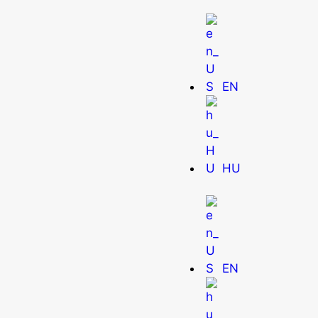
EN
9
HU
EN