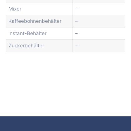
Mixer
–
Kaffeebohnenbehälter
–
Instant-Behälter
–
Zuckerbehälter
–
Angebot anfordern