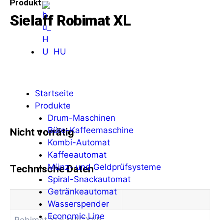
Produkt
Sielaff Robimat XL
HU
Startseite
Produkte
Drum-Maschinen
Büro-Kaffeemaschine
Nicht vorrätig
Kombi-Automat
Kaffeeautomat
Münz- und Geldprüfsysteme
Technische Daten
Spiral-Snackautomat
Getränkeautomat
Wasserspender
Economic Line
Robimat Xl – MAGYAR