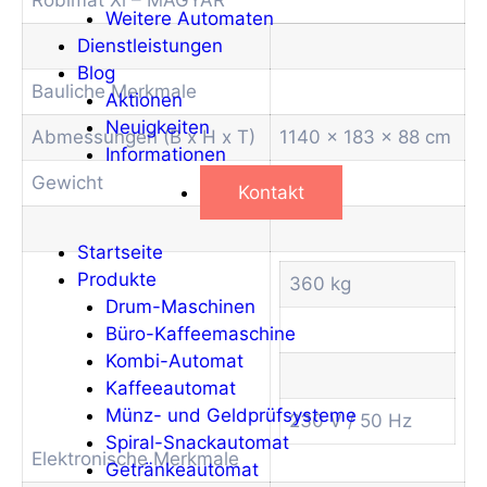
Weitere Automaten
Dienstleistungen
Blog
Bauliche Merkmale
Aktionen
Neuigkeiten
Abmessungen (B x H x T)
1140 x 183 x 88 cm
Informationen
Gewicht
Kontakt
Startseite
Produkte
360 kg
Drum-Maschinen
Büro-Kaffeemaschine
Kombi-Automat
Kaffeeautomat
Münz- und Geldprüfsysteme
230 V / 50 Hz
Spiral-Snackautomat
Elektronische Merkmale
Getränkeautomat