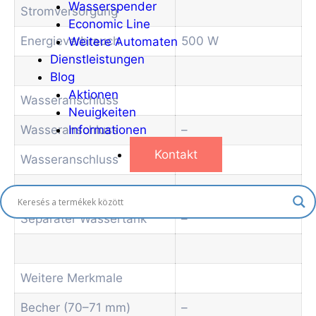
Wasserspender
Stromversorgung
Economic Line
Energieverbrauch
500 W
Weitere Automaten
Dienstleistungen
Blog
Aktionen
Wasseranschluss
Neuigkeiten
Wasseranschluss
–
Informationen
Kontakt
Wasseranschluss
–
Separater Wassertank
–
Weitere Merkmale
Becher (70–71 mm)
–