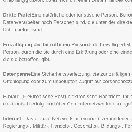
unabhängig davon, ob es sich um einen Dritten handelt ode
Dritte Partei
Eine natürliche oder juristische Person, Behö
Datenverarbeiter noch Personen sind, die unter der direkt
Daten befugt sind.
Einwilligung der betroffenen Person
Jede freiwillig erte
Person, durch die sie durch eine Erklärung oder eine ein
die sie betreffen, gibt.
Datenpanne
Eine Sicherheitsverletzung, die zur zufällige
Offenlegung oder zum unbefugten Zugriff auf personenbezog
E-mail:
(Elektronische Post) elektronische Nachricht. Ihr
elektronisch erfolgt und über Computernetzwerke durchgef
Internet:
Das globale Netzwerk miteinander verbundener 
Regierungs-, Militär-, Handels-, Geschäfts-, Bildungs-, Fo