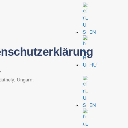
EN
enschutzerklärung
HU
.
thely, Ungarn
EN