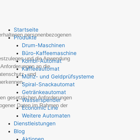
Startseite
n erhaltenen personenbezogenen
Produkte
Drum-Maschinen
Büro-Kaffeemaschine
festzulegen und die Anwendung
Kombi-Automat
 Anforderungen an die
Kaffeeautomat
atenschutz- und
Münz- und Geldprüfsysteme
nerkennen.
Spiral-Snackautomat
Getränkeautomat
 den gesetzlichen Anforderungen
Wasserspender
zogener Daten im Rahmen der
Economic Line
Weitere Automaten
Dienstleistungen
Blog
Aktionen