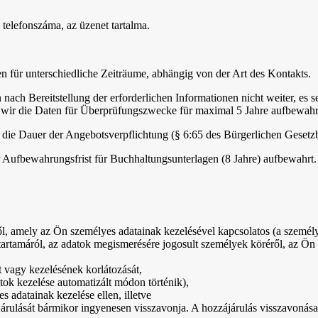
 telefonszáma, az üzenet tartalma.
 für unterschiedliche Zeiträume, abhängig von der Art des Kontakts.
ach Bereitstellung der erforderlichen Informationen nicht weiter, es 
 wir die Daten für Überprüfungszwecke für maximal 5 Jahre aufbewahr
t die Dauer der Angebotsverpflichtung (§ 6:65 des Bürgerlichen Gesetz
 Aufbewahrungsfrist für Buchhaltungsunterlagen (8 Jahre) aufbewahrt.
, amely az Ön személyes adatainak kezelésével kapcsolatos (a személyes
tartamáról, az adatok megismerésére jogosult személyek köréről, az Ön a
ét vagy kezelésének korlátozását,
ok kezelése automatizált módon történik),
 adatainak kezelése ellen, illetve
árulását bármikor ingyenesen visszavonja. A hozzájárulás visszavonása 