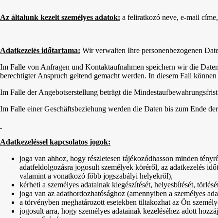
Az általunk kezelt személyes adatok:
a feliratkozó neve, e-mail címe,
Adatkezelés időtartama:
Wir verwalten Ihre personenbezogenen Daten
Im Falle von Anfragen und Kontaktaufnahmen speichern wir die Daten n
berechtigter Anspruch geltend gemacht werden. In diesem Fall können
Im Falle der Angebotserstellung beträgt die Mindestaufbewahrungsfris
Im Falle einer Geschäftsbeziehung werden die Daten bis zum Ende der
Adatkezeléssel kapcsolatos jogok:
joga van ahhoz, hogy részletesen tájékozódhasson minden tényről
adatfeldolgozásra jogosult személyek köréről, az adatkezelés idő
valamint a vonatkozó főbb jogszabályi helyekről),
kérheti a személyes adatainak kiegészítését, helyesbítését, törlés
joga van az adathordozhatósághoz (amennyiben a személyes adat
a törvényben meghatározott esetekben tiltakozhat az Ön személyes
jogosult arra, hogy személyes adatainak kezeléséhez adott hozzáj