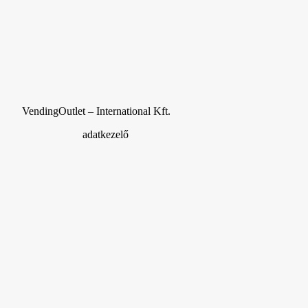
national Kft.
elő