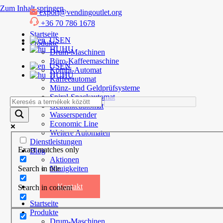
Zum Inhalt springen
export@vendingoutlet.org
+36 70 786 1678
Startseite
EN
Produkte
HU
Drum-Maschinen
Büro-Kaffeemaschine
EN
Kombi-Automat
HU
Kaffeeautomat
Münz- und Geldprüfsysteme
Spiral-Snackautomat
Getränkeautomat
Wasserspender
Economic Line
Weitere Automaten
Dienstleistungen
Exact matches only
Blog
Aktionen
Search in title
Neuigkeiten
Informationen
Kontakt
Search in content
Startseite
Produkte
Drum-Maschinen