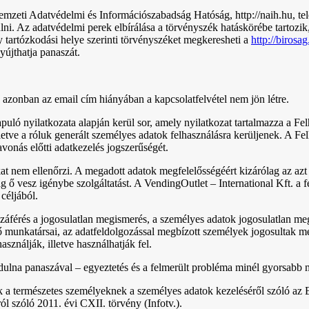
emzeti Adatvédelmi és Információszabadság Hatóság, http://naih.hu, tel
lni. Az adatvédelmi perek elbírálása a törvényszék hatáskörébe tartozik
y tartózkodási helye szerinti törvényszéket megkeresheti a
http://birosa
yújthatja panaszát.
azonban az email cím hiányában a kapcsolatfelvétel nem jön létre.
puló nyilatkozata alapján kerül sor, amely nyilatkozat tartalmazza a Fe
lletve a róluk generált személyes adatok felhasználásra kerüljenek. A Fe
vonás előtti adatkezelés jogszerűségét.
kat nem ellenőrzi. A megadott adatok megfelelősségéért kizárólag az a
g ő vesz igénybe szolgáltatást. A VendingOutlet – International Kft. a f
céljából.
áférés a jogosulatlan megismerés, a személyes adatok jogosulatlan megv
első munkatársai, az adatfeldolgozással megbízott személyek jogosultak
sználják, illetve használhatják fel.
rdulna panaszával – egyeztetés és a felmerült probléma minél gyorsab
ok a természetes személyeknek a személyes adatok kezeléséről szóló a
ól szóló 2011. évi CXII. törvény (Infotv.).