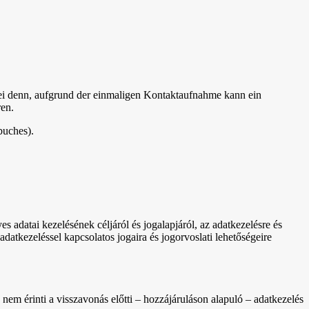
sei denn, aufgrund der einmaligen Kontaktaufnahme kann ein
en.
buches).
 adatai kezelésének céljáról és jogalapjáról, az adatkezelésre és
datkezeléssel kapcsolatos jogaira és jogorvoslati lehetőségeire
nem érinti a visszavonás előtti – hozzájáruláson alapuló – adatkezelés