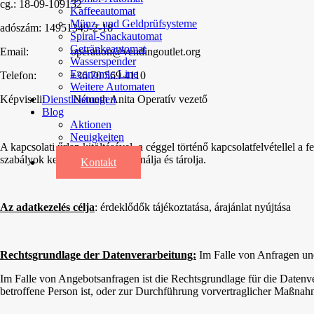
cg.: 18-09-109132
Kaffeeautomat
Münz- und Geldprüfsysteme
adószám: 14951349-2-18
Spiral-Snackautomat
Getränkeautomat
Email: operation@vendingoutlet.org
Wasserspender
Economic Line
Telefon: +36 70 569 4110
Weitere Automaten
Képviseli: Németh Anita Operatív vezető
Dienstleistungen
Blog
Aktionen
Neuigkeiten
A kapcsolati űrlap kitöltésével, a céggel történő kapcsolatfelvétellel a
Informationen
szabályok keretein belül felhasználja és tárolja.
Kontakt
Az adatkezelés célja
: érdeklődők tájékoztatása, árajánlat nyújtása
Rechtsgrundlage der Datenverarbeitung:
Im Falle von Anfragen un
Im Falle von Angebotsanfragen ist die Rechtsgrundlage für die Datenve
betroffene Person ist, oder zur Durchführung vorvertraglicher Maßnahm