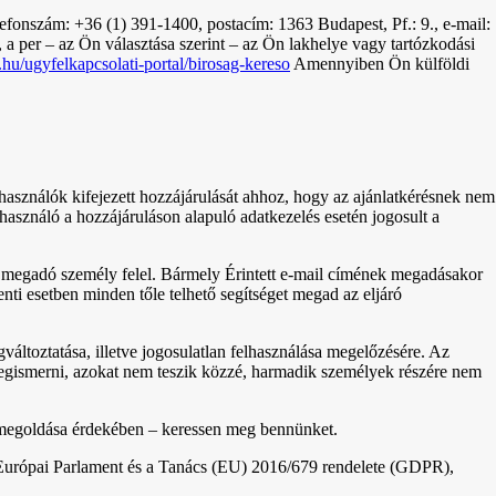
efonszám: +36 (1) 391-1400, postacím: 1363 Budapest, Pf.: 9., e-mail:
, a per – az Ön választása szerint – az Ön lakhelye vagy tartózkodási
g.hu/ugyfelkapcsolati-portal/birosag-kereso
Amennyiben Ön külföldi
lhasználók kifejezett hozzájárulását ahhoz, hogy az ajánlatkérésnek nem
lhasználó a hozzájáruláson alapuló adatkezelés esetén jogosult a
zt megadó személy felel. Bármely Érintett e-mail címének megadásakor
enti esetben minden tőle telhető segítséget megad az eljáró
áltoztatása, illetve jogosulatlan felhasználása megelőzésére. Az
 megismerni, azokat nem teszik közzé, harmadik személyek részére nem
b megoldása érdekében – keressen meg bennünket.
z Európai Parlament és a Tanács (EU) 2016/679 rendelete (GDPR),