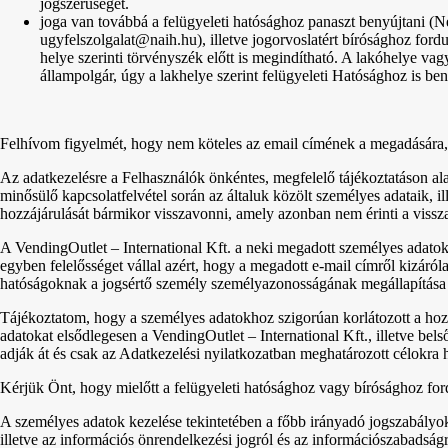
jogszerűségét.
joga van továbbá a felügyeleti hatósághoz panaszt benyújtani (N
ugyfelszolgalat@naih.hu), illetve jogorvoslatért bírósághoz fordu
helye szerinti törvényszék előtt is megindítható. A lakóhelye vag
állampolgár, úgy a lakhelye szerint felügyeleti Hatósághoz is ben
Felhívom figyelmét, hogy nem köteles az email címének a megadására, 
Az adatkezelésre a Felhasználók önkéntes, megfelelő tájékoztatáson ala
minősülő kapcsolatfelvétel során az általuk közölt személyes adataik, i
hozzájárulását bármikor visszavonni, amely azonban nem érinti a vissza
A VendingOutlet – International Kft. a neki megadott személyes adato
egyben felelősséget vállal azért, hogy a megadott e-mail címről kizáróla
hatóságoknak a jogsértő személy személyazonosságának megállapítása 
Tájékoztatom, hogy a személyes adatokhoz szigorúan korlátozott a hozz
adatokat elsődlegesen a VendingOutlet – International Kft., illetve b
adják át és csak az Adatkezelési nyilatkozatban meghatározott célokra ha
Kérjük Önt, hogy mielőtt a felügyeleti hatósághoz vagy bírósághoz fo
A személyes adatok kezelése tekintetében a főbb irányadó jogszabály
illetve az információs önrendelkezési jogról és az információszabadságr