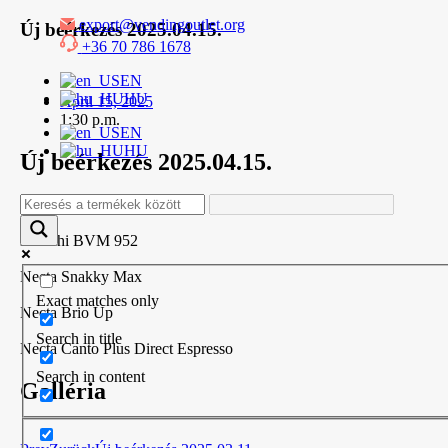
export@vendingoutlet.org
Zum
Új beérkezés 2025.04.15.
Inhalt
+36 70 786 1678
springen
EN
HU
April 15, 2025
1:30 p.m.
EN
HU
Új beérkezés 2025.04.15.
Bianchi BVM 972
Bianchi BVM 952
Necta Snakky Max
Exact matches only
Necta Brio Up
Search in title
Necta Canto Plus Direct Espresso
Search in content
Galléria