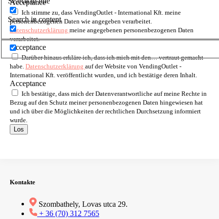
Search in title
Acceptance
Ich stimme zu, dass VendingOutlet - International Kft. meine
Search in content
personenbezogenen Daten wie angegeben verarbeitet.
Datenschutzerklärung
meine angegebenen personenbezogenen Daten
verarbeitet.
Acceptance
Darüber hinaus erkläre ich, dass ich mich mit den… vertraut gemacht
habe.
Datenschutzerklärung
auf der Website von VendingOutlet -
International Kft. veröffentlicht wurden, und ich bestätige deren Inhalt.
Acceptance
Ich bestätige, dass mich der Datenverantwortliche auf meine Rechte in
Bezug auf den Schutz meiner personenbezogenen Daten hingewiesen hat
und ich über die Möglichkeiten der rechtlichen Durchsetzung informiert
wurde.
Los
Kontakte
Szombathely, Lovas utca 29.
+ 36 (70) 312 7565