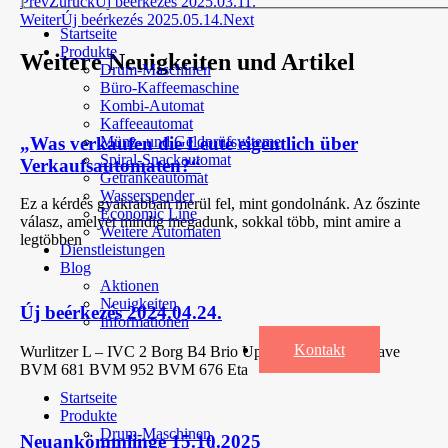
Prev
Zurück
Új beérkezés 2025.03.11.
Weiter
Új beérkezés 2025.05.14.
Next
Startseite
Produkte
Weitere Neuigkeiten und Artikel
Drum-Maschinen
Büro-Kaffeemaschine
Kombi-Automat
Kaffeeautomat
„Was verkaufen die Leute eigentlich über
Münz- und Geldprüfsysteme
Spiral-Snackautomat
Verkaufsautomaten?“
Getränkeautomat
Wasserspender
Ez a kérdés gyakrabban merül fel, mint gondolnánk. Az őszinte
Economic Line
válasz, amelyet mindig megadunk, sokkal több, mint amire a
Weitere Automaten
legtöbben
Dienstleistungen
Blog
Aktionen
Neuigkeiten
Új beérkezés 2024.04.24.
Informationen
Kontakt
Wurlitzer L – IVC 2 Borg B4 Brio Up + Mini Snakky Slave
BVM 681 BVM 952 BVM 676 Eta
Startseite
Produkte
Drum-Maschinen
Neuankömmlinge 15.10.2025