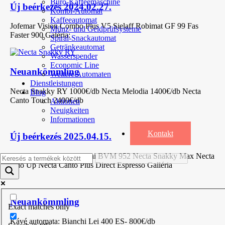
Büro-Kaffeemaschine
Új beérkezés 2024.02.27.
Kombi-Automat
Kaffeeautomat
Jofemar Vision Combo Plus V5 Sielaff Robimat GF 99 Fas
Münz- und Geldprüfsysteme
Faster 900 Galéria:
Spiral-Snackautomat
Getränkeautomat
Wasserspender
Economic Line
Neuankömmling
Weitere Automaten
Dienstleistungen
Necta Snakky RY 1000€/db Necta Melodia 1400€/db Necta
Blog
Canto Touch 2400€/db
Aktionen
Neuigkeiten
Informationen
Kontakt
Új beérkezés 2025.04.15.
Bianchi BVM 972 Bianchi BVM 952 Necta Snakky Max Necta
Brio Up Necta Canto Plus Direct Espresso Galléria
Neuankömmling
Exact matches only
Kávé automata: Bianchi Lei 400 ES- 800€/db