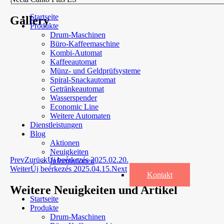
Startseite
Gallery
Produkte
Drum-Maschinen
Büro-Kaffeemaschine
Kombi-Automat
Kaffeeautomat
Münz- und Geldprüfsysteme
Spiral-Snackautomat
Getränkeautomat
Wasserspender
Economic Line
Weitere Automaten
Dienstleistungen
Blog
Aktionen
Neuigkeiten
Prev
Zurück
Új beérkezés 2025.02.20.
Informationen
Weiter
Új beérkezés 2025.04.15.
Next
Kontakt
Weitere Neuigkeiten und Artikel
Startseite
Produkte
Drum-Maschinen