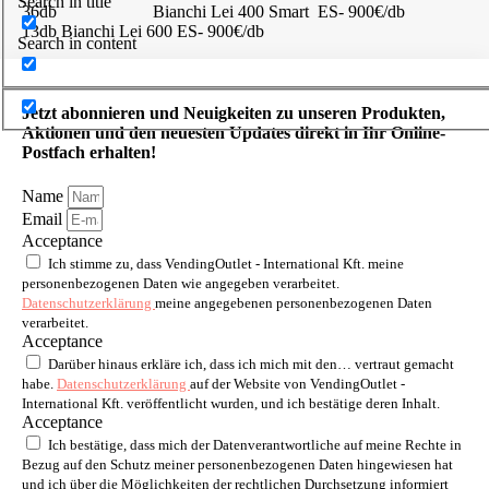
Search in title
36db Bianchi Lei 400 Smart ES- 900€/db
13db Bianchi Lei 600 ES- 900€/db
Search in content
Jetzt abonnieren und Neuigkeiten zu unseren Produkten,
Aktionen und den neuesten Updates direkt in Ihr Online-
Postfach erhalten!
Name
Email
Acceptance
Ich stimme zu, dass VendingOutlet - International Kft. meine
personenbezogenen Daten wie angegeben verarbeitet.
Datenschutzerklärung
meine angegebenen personenbezogenen Daten
verarbeitet.
Acceptance
Darüber hinaus erkläre ich, dass ich mich mit den… vertraut gemacht
habe.
Datenschutzerklärung
auf der Website von VendingOutlet -
International Kft. veröffentlicht wurden, und ich bestätige deren Inhalt.
Acceptance
Ich bestätige, dass mich der Datenverantwortliche auf meine Rechte in
Bezug auf den Schutz meiner personenbezogenen Daten hingewiesen hat
und ich über die Möglichkeiten der rechtlichen Durchsetzung informiert