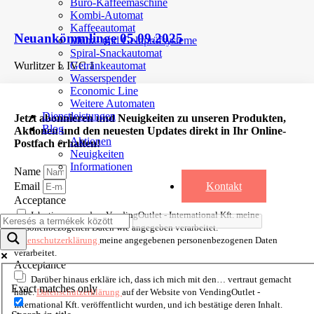
Büro-Kaffeemaschine
Kombi-Automat
Kaffeeautomat
Neuankömmlinge 05.09.2025
Münz- und Geldprüfsysteme
Spiral-Snackautomat
Wurlitzer L IVC 1
Getränkeautomat
Wasserspender
Economic Line
Weitere Automaten
Dienstleistungen
Jetzt abonnieren und Neuigkeiten zu unseren Produkten,
Blog
Aktionen und den neuesten Updates direkt in Ihr Online-
Aktionen
Postfach erhalten!
Neuigkeiten
Informationen
Name
Kontakt
Email
Acceptance
Ich stimme zu, dass VendingOutlet - International Kft. meine
personenbezogenen Daten wie angegeben verarbeitet.
Datenschutzerklärung
meine angegebenen personenbezogenen Daten
verarbeitet.
Acceptance
Darüber hinaus erkläre ich, dass ich mich mit den… vertraut gemacht
Exact matches only
habe.
Datenschutzerklärung
auf der Website von VendingOutlet -
International Kft. veröffentlicht wurden, und ich bestätige deren Inhalt.