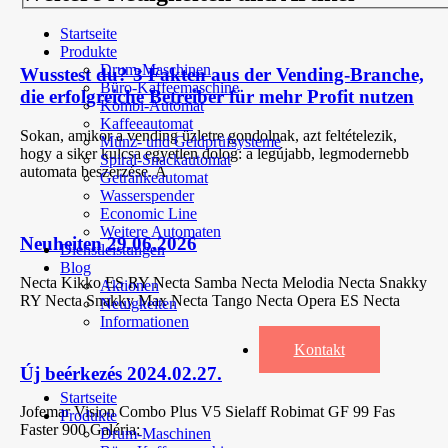
Startseite
Produkte
Drum-Maschinen
Wusstest du? 3 Fakten aus der Vending-Branche,
Büro-Kaffeemaschine
die erfolgreiche Betreiber für mehr Profit nutzen
Kombi-Automat
Kaffeeautomat
Sokan, amikor a vending üzletre gondolnak, azt feltételezik,
Münz- und Geldprüfsysteme
hogy a siker kulcsa egyetlen dolog: a legújabb, legmodernebb
Spiral-Snackautomat
automata beszerzése. A
Getränkeautomat
Wasserspender
Economic Line
Weitere Automaten
Neuheiten 29.06.2026
Dienstleistungen
Blog
Necta Kikko ES RY Necta Samba Necta Melodia Necta Snakky
Aktionen
RY Necta Snakky Max Necta Tango Necta Opera ES Necta
Neuigkeiten
Informationen
Kontakt
Új beérkezés 2024.02.27.
Startseite
Jofemar Vision Combo Plus V5 Sielaff Robimat GF 99 Fas
Produkte
Faster 900 Galéria:
Drum-Maschinen