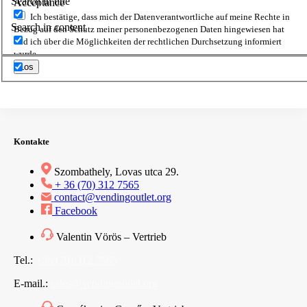
Search in title
Acceptance
Ich bestätige, dass mich der Datenverantwortliche auf meine Rechte in
Search in content
Bezug auf den Schutz meiner personenbezogenen Daten hingewiesen hat
und ich über die Möglichkeiten der rechtlichen Durchsetzung informiert
wurde.
Los
Kontakte
Szombathely, Lovas utca 29.
+ 36 (70) 312 7565
contact@vendingoutlet.org
Facebook
Valentin Vörös – Vertrieb
Tel.:
+36 (70) 312 7565
E-mail.:
sales@vendingoutlet.org