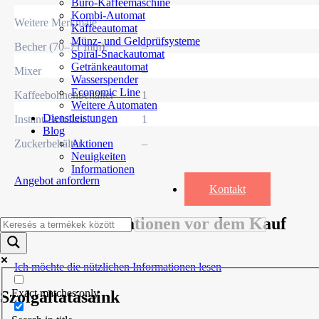
Büro-Kaffeemaschine
Kombi-Automat
Weitere Merkmale
Kaffeeautomat
Münz- und Geldprüfsysteme
Becher (70–71 mm)
–
Spiral-Snackautomat
Getränkeautomat
Mixer
–
Wasserspender
Economic Line
Kaffeebohnenbehälter
1
Weitere Automaten
Dienstleistungen
Instant-Behälter
1
Blog
Zuckerbehälter
–
Aktionen
Neuigkeiten
Informationen
Angebot anfordern
Kontakt
Nützliche Informationen vor dem Kauf
Ich möchte die nützlichen Informationen lesen
Exact matches only
Szolgáltatásaink