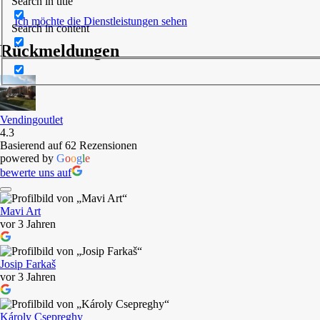
Search in title
Ich möchte die Dienstleistungen sehen
Search in content
Rückmeldungen
Vendingoutlet
4.3
Basierend auf 62 Rezensionen
powered by
G
o
o
g
l
e
bewerte uns auf
Mavi Art
vor 3 Jahren
Josip Farkaš
vor 3 Jahren
Károly Csepreghy