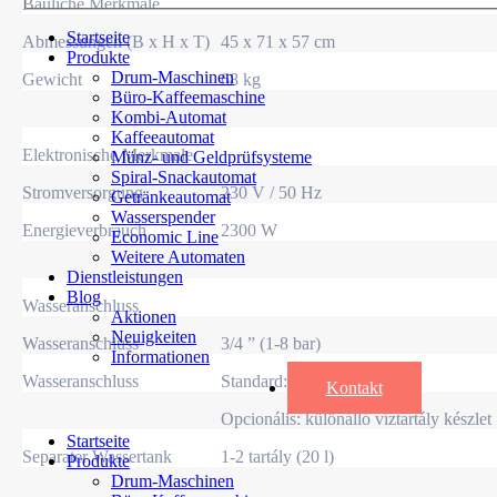
Bauliche Merkmale
Startseite
Abmessungen (B x H x T)
45 x 71 x 57 cm
Produkte
Drum-Maschinen
Gewicht
68 kg
Büro-Kaffeemaschine
Kombi-Automat
Kaffeeautomat
Elektronische Merkmale
Münz- und Geldprüfsysteme
Spiral-Snackautomat
Stromversorgung
230 V / 50 Hz
Getränkeautomat
Wasserspender
Energieverbrauch
2300 W
Economic Line
Weitere Automaten
Dienstleistungen
Blog
Wasseranschluss
Aktionen
Neuigkeiten
Wasseranschluss
3/4 ” (1-8 bar)
Informationen
Wasseranschluss
Standard: Wasseranschluss
Kontakt
Opcionális: különálló víztartály készlet
Startseite
Separater Wassertank
1-2 tartály (20 l)
Produkte
Drum-Maschinen