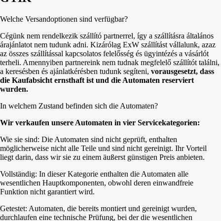
Welche Versandoptionen sind verfügbar?
Cégünk nem rendelkezik szállító partnerrel, így a szállításra általános
árajánlatot nem tudunk adni. Kizárólag ExW szállítást vállalunk, azaz
az összes szállítással kapcsolatos felelősség és ügyintézés a vásárlót
terheli. Amennyiben partnereink nem tudnak megfelelő szállítót találni,
a keresésben és ajánlatkérésben tudunk segíteni,
vorausgesetzt, dass
die Kaufabsicht ernsthaft ist und die Automaten reserviert
wurden.
In welchem Zustand befinden sich die Automaten?
Wir verkaufen unsere Automaten in vier Servicekategorien:
Wie sie sind: Die Automaten sind nicht geprüft, enthalten
möglicherweise nicht alle Teile und sind nicht gereinigt. Ihr Vorteil
liegt darin, dass wir sie zu einem äußerst günstigen Preis anbieten.
Vollständig: In dieser Kategorie enthalten die Automaten alle
wesentlichen Hauptkomponenten, obwohl deren einwandfreie
Funktion nicht garantiert wird.
Getestet: Automaten, die bereits montiert und gereinigt wurden,
durchlaufen eine technische Prüfung, bei der die wesentlichen