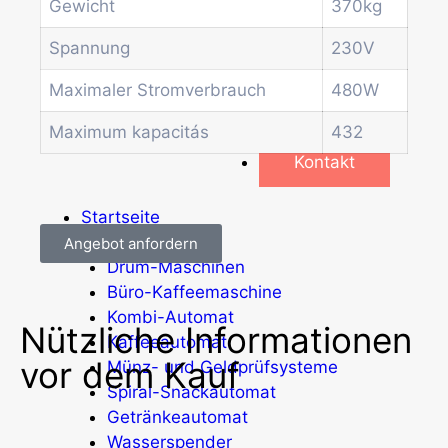
Weitere Automaten
Gewicht
370kg
Dienstleistungen
Spannung
230V
Blog
Aktionen
Maximaler Stromverbrauch
480W
Neuigkeiten
Informationen
Maximum kapacitás
432
Kontakt
Startseite
Produkte
Angebot anfordern
Drum-Maschinen
Büro-Kaffeemaschine
Kombi-Automat
Nützliche Informationen
Kaffeeautomat
vor dem Kauf
Münz- und Geldprüfsysteme
Spiral-Snackautomat
Getränkeautomat
Wasserspender