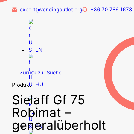
export@vendingoutlet.org
+36 70 786 1678
EN
Zurück zur Suche
HU
Produkt
Sielaff Gf 75
Robimat –
generalüberholt
EN