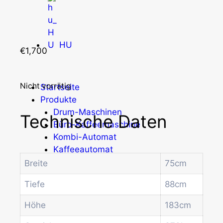
HU
€
1,700
Nicht vorrätig
Startseite
Produkte
Drum-Maschinen
Technische Daten
Büro-Kaffeemaschine
Kombi-Automat
Kaffeeautomat
Münz- und Geldprüfsysteme
Breite
75cm
Spiral-Snackautomat
Tiefe
88cm
Getränkeautomat
Wasserspender
Höhe
183cm
Economic Line