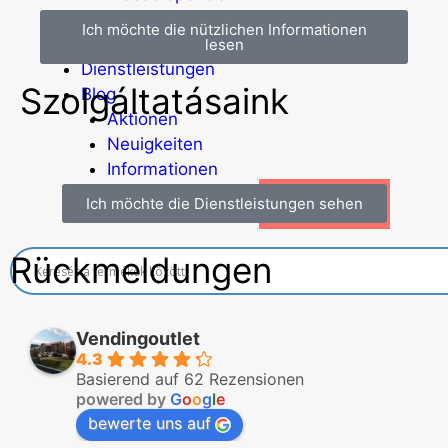
Economic Line
Ich möchte die nützlichen Informationen
Weitere Automaten
lesen
Dienstleistungen
Szolgáltatásaink
Blog
Aktionen
Neuigkeiten
Informationen
Kontakt
Ich möchte die Dienstleistungen sehen
Rückmeldungen
Vendingoutlet
4.3
Basierend auf 62 Rezensionen
powered by
G
o
o
g
l
e
bewerte uns auf