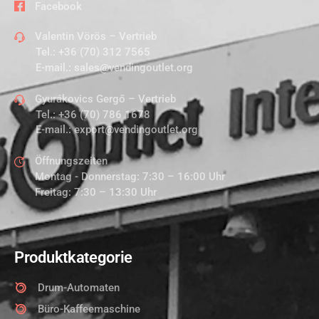
Facebook
Valentin Vörös – Vertrieb
Tel.:
+36 (70) 312 7565
E-mail.:
sales@vendingoutlet.org
Gyurákovics Gergő – Vertrieb
Tel.:
+36 (70) 786 1678
E-mail.:
export@vendingoutlet.org
Öffnungszeiten
Montag - Donnerstag: 7:30 – 16:00 Uhr
Freitag: 7:30 – 13:30 Uhr
Produktkategorie
Drum-Automaten
Büro-Kaffeemaschine