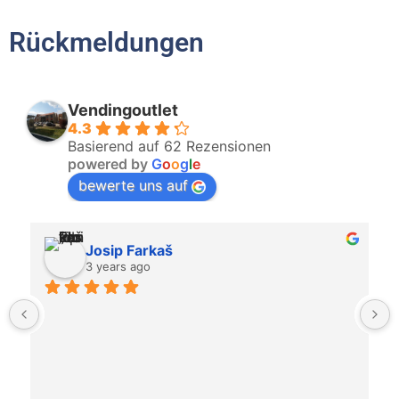
Rückmeldungen
Vendingoutlet
4.3
Basierend auf 62 Rezensionen
powered by
G
o
o
g
l
e
bewerte uns auf
Josip Farkaš
3 years ago