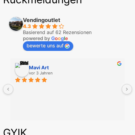
Vendingoutlet
4.3
Basierend auf 62 Rezensionen
powered by
G
o
o
g
l
e
bewerte uns auf
Mavi Art
vor 3 Jahren
GYIK