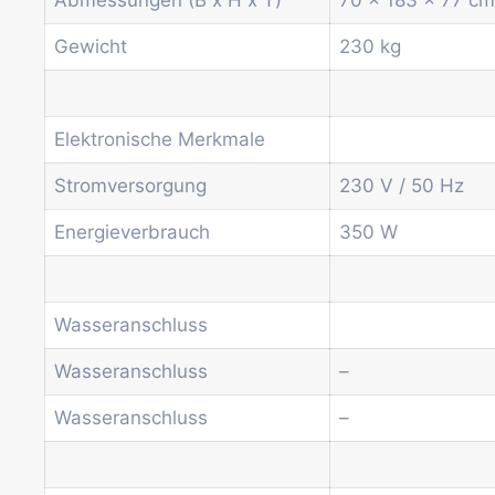
Weitere Automaten
Dienstleistungen
Gewicht
230 kg
Blog
Aktionen
Neuigkeiten
Elektronische Merkmale
Informationen
Kontakt
Stromversorgung
230 V / 50 Hz
Energieverbrauch
350 W
Startseite
Produkte
Drum-Maschinen
Büro-Kaffeemaschine
Wasseranschluss
Kombi-Automat
Wasseranschluss
–
Kaffeeautomat
Münz- und Geldprüfsysteme
Wasseranschluss
–
Spiral-Snackautomat
Getränkeautomat
Wasserspender