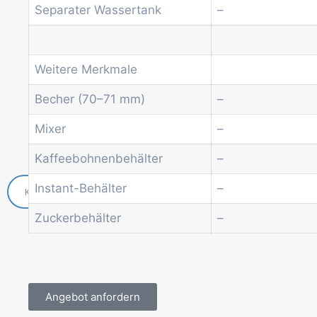
Separater Wassertank
–
Economic Line
Weitere Automaten
Dienstleistungen
Blog
Weitere Merkmale
Aktionen
Becher (70–71 mm)
–
Neuigkeiten
Informationen
Mixer
–
Kontakt
Kaffeebohnenbehälter
–
Instant-Behälter
–
Zuckerbehälter
–
Angebot anfordern