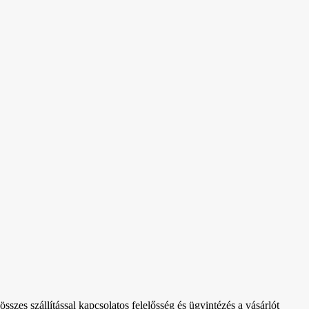
sszes szállítással kapcsolatos felelősség és ügyintézés a vásárlót