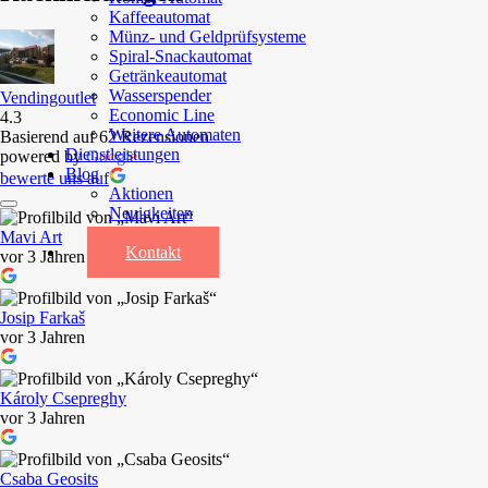
Kaffeeautomat
Münz- und Geldprüfsysteme
Spiral-Snackautomat
Getränkeautomat
Wasserspender
Vendingoutlet
Economic Line
4.3
Weitere Automaten
Basierend auf 62 Rezensionen
Dienstleistungen
powered by
G
o
o
g
l
e
Blog
bewerte uns auf
Aktionen
Neuigkeiten
Informationen
Mavi Art
Kontakt
vor 3 Jahren
Josip Farkaš
vor 3 Jahren
Károly Csepreghy
vor 3 Jahren
Csaba Geosits