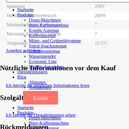
Spannung
230V
Startseite
Produkte
Maximaler Stromverbrauch
200W
Drum-Maschinen
Maximale Anzahl der Spiralen
7
Büro-Kaffeemaschine
Kombi-Automat
Maximale Anzahl der Tabletts
7
Kaffeeautomat
Münz- und Geldprüfsysteme
Temperatur
12-3°C
Spiral-Snackautomat
Angebot anfordern
Getränkeautomat
Wasserspender
Economic Line
Nützliche Informationen vor dem Kauf
Weitere Automaten
Dienstleistungen
Blog
Aktionen
Ich möchte die nützlichen Informationen lesen
Neuigkeiten
Informationen
Szolgáltatásaink
Kontakt
Startseite
Produkte
Ich möchte die Dienstleistungen sehen
Drum-Maschinen
Büro-Kaffeemaschine
Rückmeldungen
Kombi-Automat