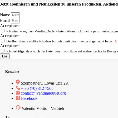
Jetzt abonnieren und Neuigkeiten zu unseren Produkten, Aktionen
Name
Email
Acceptance
Ich stimme zu, dass VendingOutlet - International Kft. meine personenbezoge
Acceptance
Darüber hinaus erkläre ich, dass ich mich mit den… vertraut gemacht habe.
Da
Acceptance
Ich bestätige, dass mich der Datenverantwortliche auf meine Rechte in Bezug
Los
Kontakte
Szombathely, Lovas utca 29.
+ 36 (70) 312 7565
contact@vendingoutlet.org
Facebook
Valentin Vörös – Vertrieb
Tel.:
+36 (70) 312 7565