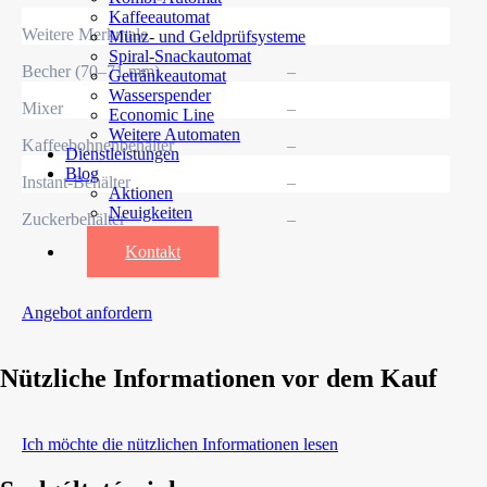
Kaffeeautomat
Weitere Merkmale
Münz- und Geldprüfsysteme
Spiral-Snackautomat
Becher (70–71 mm)
–
Getränkeautomat
Wasserspender
Mixer
–
Economic Line
Weitere Automaten
Kaffeebohnenbehälter
–
Dienstleistungen
Blog
Instant-Behälter
–
Aktionen
Neuigkeiten
Zuckerbehälter
–
Informationen
Kontakt
Angebot anfordern
Nützliche Informationen vor dem Kauf
Ich möchte die nützlichen Informationen lesen