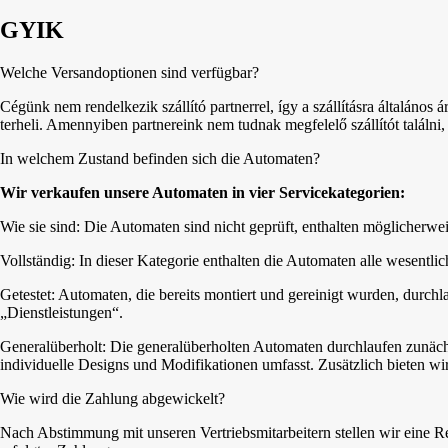
GYIK
Welche Versandoptionen sind verfügbar?
Cégünk nem rendelkezik szállító partnerrel, így a szállításra általános á
terheli. Amennyiben partnereink nem tudnak megfelelő szállítót találni,
In welchem Zustand befinden sich die Automaten?
Wir verkaufen unsere Automaten in vier Servicekategorien:
Wie sie sind: Die Automaten sind nicht geprüft, enthalten möglicherweise 
Vollständig: In dieser Kategorie enthalten die Automaten alle wesent
Getestet: Automaten, die bereits montiert und gereinigt wurden, durchl
„Dienstleistungen“.
Generalüberholt: Die generalüberholten Automaten durchlaufen zunäch
individuelle Designs und Modifikationen umfasst. Zusätzlich bieten wir
Wie wird die Zahlung abgewickelt?
Nach Abstimmung mit unseren Vertriebsmitarbeitern stellen wir eine