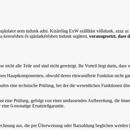
rajánlatot nem tudunk adni. Kizárólag ExW szállítást vállalunk, azaz az ö
 a keresésben és ajánlatkérésben tudunk segíteni,
vorausgesetzt, dass 
nicht alle Teile und sind nicht gereinigt. Ihr Vorteil liegt darin, dass 
lichen Hauptkomponenten, obwohl deren einwandfreie Funktion nicht gar
aufen eine technische Prüfung, bei der die wesentlichen Funktionen übe
st eine Prüfung, gefolgt von einer umfassenden Aufbereitung, die In
 eine 6-monatige Ersatzteilgarantie.
 Rechnung aus, die per Überweisung oder Barzahlung beglichen werden