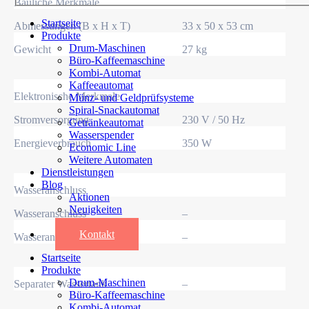
Bauliche Merkmale
Startseite
Abmessungen (B x H x T)
33 x 50 x 53 cm
Produkte
Drum-Maschinen
Gewicht
27 kg
Büro-Kaffeemaschine
Kombi-Automat
Kaffeeautomat
Elektronische Merkmale
Münz- und Geldprüfsysteme
Spiral-Snackautomat
Stromversorgung
230 V / 50 Hz
Getränkeautomat
Wasserspender
Energieverbrauch
350 W
Economic Line
Weitere Automaten
Dienstleistungen
Blog
Wasseranschluss
Aktionen
Neuigkeiten
Wasseranschluss
–
Informationen
Kontakt
Wasseranschluss
–
Startseite
Produkte
Drum-Maschinen
Separater Wassertank
–
Büro-Kaffeemaschine
Kombi-Automat