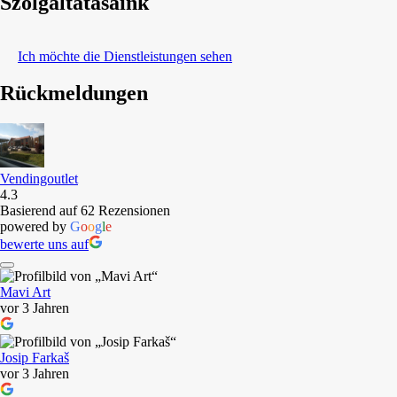
Szolgáltatásaink
Ich möchte die Dienstleistungen sehen
Rückmeldungen
Vendingoutlet
4.3
Basierend auf 62 Rezensionen
powered by
G
o
o
g
l
e
bewerte uns auf
Mavi Art
vor 3 Jahren
Josip Farkaš
vor 3 Jahren