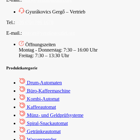
Gyurákovics Gergő – Vertrieb
Tel.:
+36 (70) 786 1678
E-mail.:
export@vendingoutlet.org
Öffnungszeiten
Montag - Donnerstag: 7:30 – 16:00 Uhr
Freitag: 7:30 – 13:30 Uhr
Produktkategorie
Drum-Automaten
Büro-Kaffeemaschine
Kombi-Automat
Kaffeeautomat
Münz- und Geldprüfsysteme
Spiral-Snackautomat
Getränkeautomat
Wasserspender