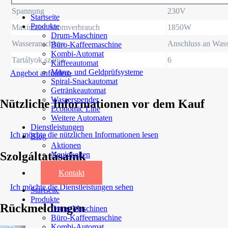
Spannung
230V
Startseite
Produkte
Maximaler Stromverbrauch
1850W
Drum-Maschinen
Wasseranschluss
Anschluss an Wass
Büro-Kaffeemaschine
Kombi-Automat
Tartályok száma
6
Kaffeeautomat
Münz- und Geldprüfsysteme
Angebot anfordern
Spiral-Snackautomat
Getränkeautomat
Wasserspender
Nützliche Informationen vor dem Kauf
Economic Line
Weitere Automaten
Dienstleistungen
Ich möchte die nützlichen Informationen lesen
Blog
Aktionen
Szolgáltatásaink
Neuigkeiten
Informationen
Kontakt
Ich möchte die Dienstleistungen sehen
Startseite
Produkte
Rückmeldungen
Drum-Maschinen
Büro-Kaffeemaschine
Kombi-Automat