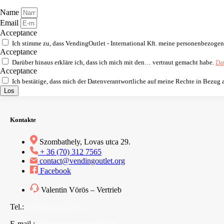
Name
Email
Acceptance
Ich stimme zu, dass VendingOutlet - International Kft. meine personenbezoge
Acceptance
Darüber hinaus erkläre ich, dass ich mich mit den… vertraut gemacht habe.
Da
Acceptance
Ich bestätige, dass mich der Datenverantwortliche auf meine Rechte in Bezug
Los
Kontakte
Szombathely, Lovas utca 29.
+ 36 (70) 312 7565
contact@vendingoutlet.org
Facebook
Valentin Vörös – Vertrieb
Tel.:
+36 (70) 312 7565
E-mail.:
sales@vendingoutlet.org