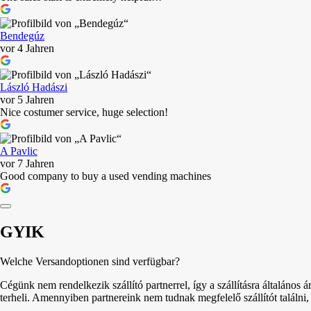
Bendegúz
vor 4 Jahren
László Hadászi
vor 5 Jahren
Nice costumer service, huge selection!
A Pavlic
vor 7 Jahren
Good company to buy a used vending machines
GYIK
Welche Versandoptionen sind verfügbar?
Cégünk nem rendelkezik szállító partnerrel, így a szállításra általános á
terheli. Amennyiben partnereink nem tudnak megfelelő szállítót találni,