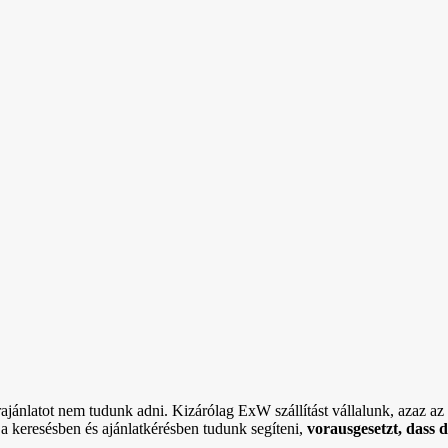
rajánlatot nem tudunk adni. Kizárólag ExW szállítást vállalunk, azaz az ö
 a keresésben és ajánlatkérésben tudunk segíteni,
vorausgesetzt, dass 