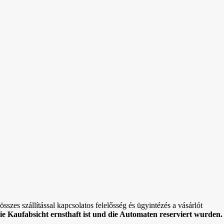
sszes szállítással kapcsolatos felelősség és ügyintézés a vásárlót
die Kaufabsicht ernsthaft ist und die Automaten reserviert wurden.