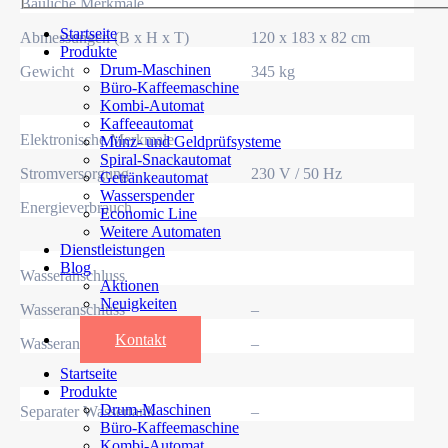
Bauliche Merkmale
Startseite
Abmessungen (B x H x T)
120 x 183 x 82 cm
Produkte
Drum-Maschinen
Gewicht
345 kg
Büro-Kaffeemaschine
Kombi-Automat
Kaffeeautomat
Elektronische Merkmale
Münz- und Geldprüfsysteme
Spiral-Snackautomat
Stromversorgung
230 V / 50 Hz
Getränkeautomat
Wasserspender
Energieverbrauch
Economic Line
Weitere Automaten
Dienstleistungen
Blog
Wasseranschluss
Aktionen
Neuigkeiten
Wasseranschluss
–
Informationen
Kontakt
Wasseranschluss
–
Startseite
Produkte
Drum-Maschinen
Separater Wassertank
–
Büro-Kaffeemaschine
Kombi-Automat