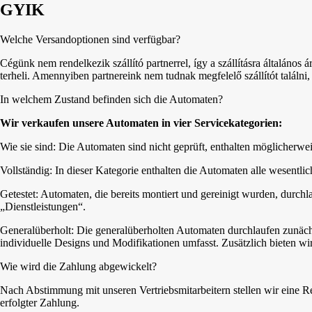
GYIK
Welche Versandoptionen sind verfügbar?
Cégünk nem rendelkezik szállító partnerrel, így a szállításra általános á
terheli. Amennyiben partnereink nem tudnak megfelelő szállítót találni,
In welchem Zustand befinden sich die Automaten?
Wir verkaufen unsere Automaten in vier Servicekategorien:
Wie sie sind: Die Automaten sind nicht geprüft, enthalten möglicherweise 
Vollständig: In dieser Kategorie enthalten die Automaten alle wesent
Getestet: Automaten, die bereits montiert und gereinigt wurden, durchl
„Dienstleistungen“.
Generalüberholt: Die generalüberholten Automaten durchlaufen zunäch
individuelle Designs und Modifikationen umfasst. Zusätzlich bieten wir
Wie wird die Zahlung abgewickelt?
Nach Abstimmung mit unseren Vertriebsmitarbeitern stellen wir eine
erfolgter Zahlung.