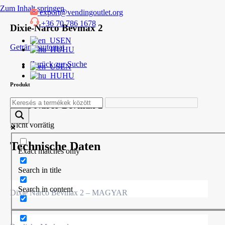
Zum Inhalt springen
export@vendingoutlet.org
+36 70 786 1678
Dixie-Narco Bevmax 2
EN
Getränkeautomat
HU
Zurück zur Suche
EN
HU
Produkt
Dixie-Narco Bevmax 2
Nicht vorrätig
Technische Daten
Exact matches only
Search in title
Search in content
Dixie Narco Bevmax 2 – MAGYAR