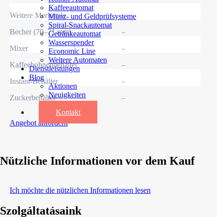
Kaffeeautomat
Weitere Merkmale
Münz- und Geldprüfsysteme
Spiral-Snackautomat
Becher (70–71 mm)
–
Getränkeautomat
Wasserspender
Mixer
–
Economic Line
Weitere Automaten
Kaffeebohnenbehälter
–
Dienstleistungen
Blog
Instant-Behälter
–
Aktionen
Neuigkeiten
Zuckerbehälter
–
Informationen
Kontakt
Angebot anfordern
Nützliche Informationen vor dem Kauf
Ich möchte die nützlichen Informationen lesen
Szolgáltatásaink