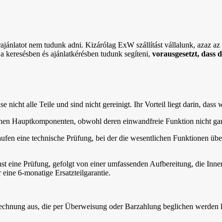
rajánlatot nem tudunk adni. Kizárólag ExW szállítást vállalunk, azaz az ö
 a keresésben és ajánlatkérésben tudunk segíteni,
vorausgesetzt, dass 
nicht alle Teile und sind nicht gereinigt. Ihr Vorteil liegt darin, dass 
lichen Hauptkomponenten, obwohl deren einwandfreie Funktion nicht gar
aufen eine technische Prüfung, bei der die wesentlichen Funktionen übe
st eine Prüfung, gefolgt von einer umfassenden Aufbereitung, die In
 eine 6-monatige Ersatzteilgarantie.
 Rechnung aus, die per Überweisung oder Barzahlung beglichen werden