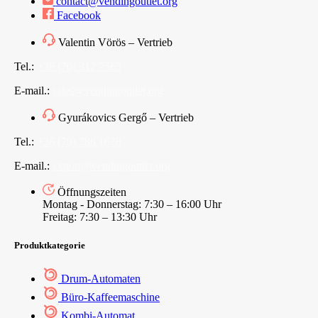
contact@vendingoutlet.org
Facebook
Valentin Vörös – Vertrieb
Tel.:
+36 (70) 312 7565
E-mail.:
sales@vendingoutlet.org
Gyurákovics Gergő – Vertrieb
Tel.:
+36 (70) 786 1678
E-mail.:
export@vendingoutlet.org
Öffnungszeiten
Montag - Donnerstag: 7:30 – 16:00 Uhr
Freitag: 7:30 – 13:30 Uhr
Produktkategorie
Drum-Automaten
Büro-Kaffeemaschine
Kombi-Automat